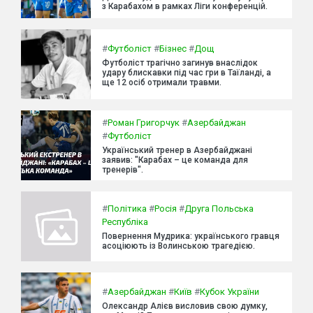
з Карабахом в рамках Ліги конференцій.
#
Футболіст
#
Бізнес
#
Дощ
Футболіст трагічно загинув внаслідок
удару блискавки під час гри в Таїланді, а
ще 12 осіб отримали травми.
#
Роман Григорчук
#
Азербайджан
#
Футболіст
Український тренер в Азербайджані
заявив: "Карабах – це команда для
тренерів".
#
Політика
#
Росія
#
Друга Польська
Республіка
Повернення Мудрика: українського гравця
асоціюють із Волинською трагедією.
#
Азербайджан
#
Київ
#
Кубок України
Олександр Алієв висловив свою думку,