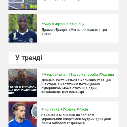
#
Мир
#
Украина
#
Донецк
Драман Траоре: «Мы взяли важные три
очка»
У тренді
#
Азербайджан
#
Тарас Качараба
#
Україна
Динамо зустрінеться з колишнім гравцем
Шахтаря, а наступним потенційним
суперником може стати ще один
вихованець цієї команди.
#
Політика
#
Україна
#
Росія
Близько 3 мільйонів на зап'ясті:
український спортсмен Мудрик здивував
своїм вибором годинника.