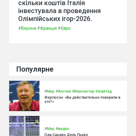
скільки коштів Італія
інвестувала в проведення
Олімпійських ігор-2026.
#
Верона
#
Франція
#
Євро
Популярне
#
Мир
#
Англия
#
Манчестер Юнайтед
Фергюсон: «Вы действительно поверили в
это?»
#
Мир
#
видео
Ода Сандро Дель Пьеро