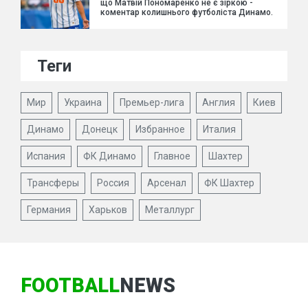
що Матвій Пономаренко не є зіркою -
коментар колишнього футболіста Динамо.
Теги
Мир
Украина
Премьер-лига
Англия
Киев
Динамо
Донецк
Избранное
Италия
Испания
ФК Динамо
Главное
Шахтер
Трансферы
Россия
Арсенал
ФК Шахтер
Германия
Харьков
Металлург
FOOTBALL
NEWS