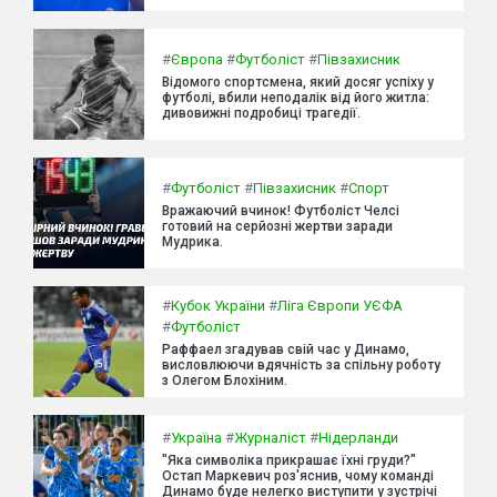
#
Європа
#
Футболіст
#
Півзахисник
Відомого спортсмена, який досяг успіху у
футболі, вбили неподалік від його житла:
дивовижні подробиці трагедії.
#
Футболіст
#
Півзахисник
#
Спорт
Вражаючий вчинок! Футболіст Челсі
готовий на серйозні жертви заради
Мудрика.
#
Кубок України
#
Ліга Європи УЄФА
#
Футболіст
Раффаел згадував свій час у Динамо,
висловлюючи вдячність за спільну роботу
з Олегом Блохіним.
#
Україна
#
Журналіст
#
Нідерланди
"Яка символіка прикрашає їхні груди?"
Остап Маркевич роз'яснив, чому команді
Динамо буде нелегко виступити у зустрічі