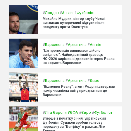
#
Лондон
#
Англія
#
Футболіст
Михайло Мудрик, вінгер клубу Челсі,
викликав суперечливі відгуки після
поєдинку проти Ювентуса.
#
Барселона
#
Аргентина
#
Англія
"Ця пропозиція виявилася дійсно
вигідною". Найвидатніший гравець
ЧС-2026 вирішив відхилити інтерес Реала
на користь Барселони.
#
Барселона
#
Аргентина
#
Євро
"Відмовив Реалу": агент Родрі підтвердив
намір чемпіона світу приєднатися до
Барселони.
#
Ліга Європи УЄФА
#
Євро
#
Футболіст
Вперше з початку січня: український
футболіст Судаков зробив гольову
передачу за "Бенфіку" в рамках Ліги
Європи.