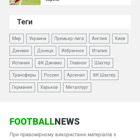
Теги
Мир
Украина
Премьер-лига
Англия
Киев
Динамо
Донецк
Избранное
Италия
Испания
ФК Динамо
Главное
Шахтер
Трансферы
Россия
Арсенал
ФК Шахтер
Германия
Харьков
Металлург
FOOTBALL
NEWS
При правомірному використанні матеріалів з