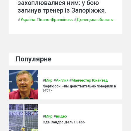
захоплювалися ним: у бою
загинув тренер із Запоріжжя.
#
Україна
#
Івано-Франківськ
#
Донецька область
Популярне
#
Мир
#
Англия
#
Манчестер Юнайтед
Фергюсон: «Вы действительно поверили в
это?»
#
Мир
#
видео
Ода Сандро Дель Пьеро