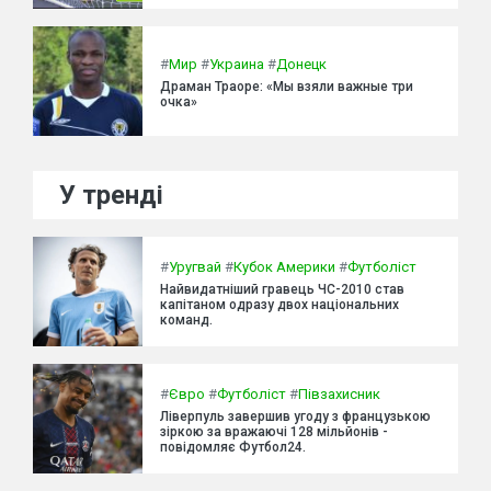
#
Мир
#
Украина
#
Донецк
Драман Траоре: «Мы взяли важные три
очка»
У тренді
#
Уругвай
#
Кубок Америки
#
Футболіст
Найвидатніший гравець ЧС-2010 став
капітаном одразу двох національних
команд.
#
Євро
#
Футболіст
#
Півзахисник
Ліверпуль завершив угоду з французькою
зіркою за вражаючі 128 мільйонів -
повідомляє Футбол24.