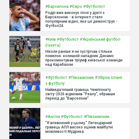
#
Барселона
#
Євро
#
Футболіст
Родрі вже виконує пісні у дуеті з
Барселоною - в інтернеті стало
популярним відео, яке це демонструє -
Футбол24.
#
Київ
#
Футболіст
#
Український футбол
(газета)
Ніколи раніше я не зустрічав стільки
помилок: колишній нападник Динамо
прокоментував тріумф київської команди
над Карабахом.
#
Футболіст
#
Півзахисник
#
Збірна Іспанії
з футболу
Найвидатніший гравець Чемпіонату
світу-2026 відмовив "Реалу", обравши
перехід до "Барселони".
#
Англія
#
Футболіст
#
Півзахисник
"Я впевнений у цьому." Легендарний
гравець АПЛ високо оцінив майбутні
можливості Мудрика.