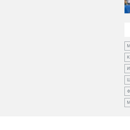
М
К
И
Ш
Ф
М