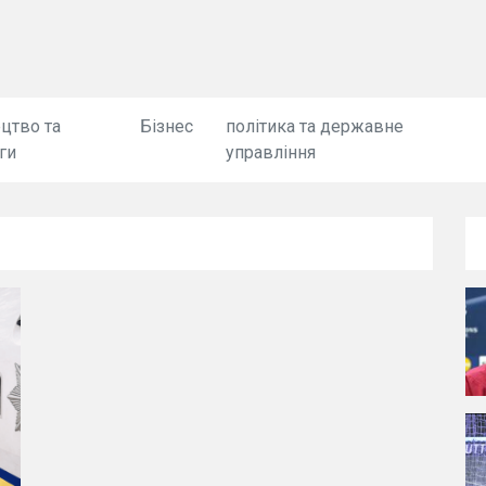
цтво та
Бізнес
політика та державне
ги
управління