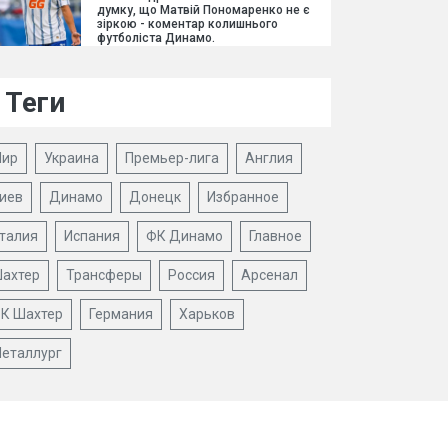
думку, що Матвій Пономаренко не є
зіркою - коментар колишнього
футболіста Динамо.
Теги
ир
Украина
Премьер-лига
Англия
иев
Динамо
Донецк
Избранное
талия
Испания
ФК Динамо
Главное
ахтер
Трансферы
Россия
Арсенал
К Шахтер
Германия
Харьков
еталлург