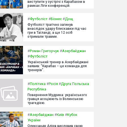
виступити у зустрічі з Карабахом в
рамках Ліги конференцій.
#
Футболіст
#
Бізнес
#
Дощ
Футболіст трагічно загинув
внаслідок удару блискавки під час
гри в Таїланді, а ще 12 осіб
отримали травми.
#
Роман Григорчук
#
Азербайджан
#
Футболіст
Український тренер в Азербайджані
заявив: "Карабах – це команда для
тренерів".
#
Політика
#
Росія
#
Друга Польська
Республіка
Повернення Мудрика: українського
гравця асоціюють із Волинською
трагедією.
#
Азербайджан
#
Київ
#
Кубок
України
Олександр Алієв висловив свою