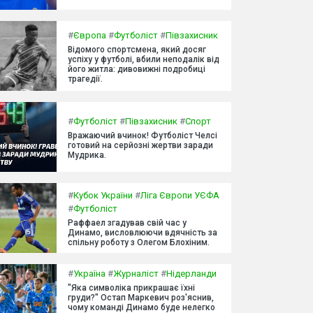
#
Європа
#
Футболіст
#
Півзахисник
Відомого спортсмена, який досяг
успіху у футболі, вбили неподалік від
його житла: дивовижні подробиці
трагедії.
#
Футболіст
#
Півзахисник
#
Спорт
Вражаючий вчинок! Футболіст Челсі
готовий на серйозні жертви заради
Мудрика.
#
Кубок України
#
Ліга Європи УЄФА
#
Футболіст
Раффаел згадував свій час у
Динамо, висловлюючи вдячність за
спільну роботу з Олегом Блохіним.
#
Україна
#
Журналіст
#
Нідерланди
"Яка символіка прикрашає їхні
груди?" Остап Маркевич роз'яснив,
чому команді Динамо буде нелегко