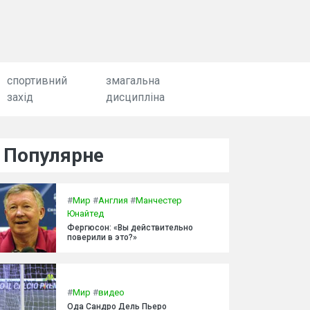
спортивний
змагальна
захід
дисципліна
Популярне
#
Мир
#
Англия
#
Манчестер
Юнайтед
Фергюсон: «Вы действительно
поверили в это?»
#
Мир
#
видео
Ода Сандро Дель Пьеро