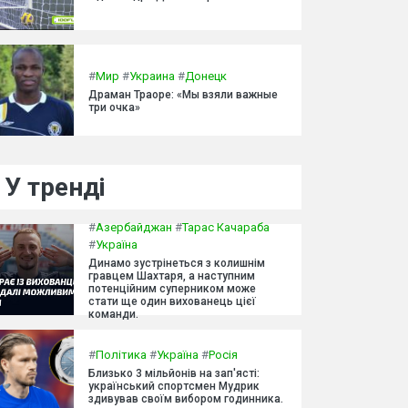
#
Мир
#
Украина
#
Донецк
Драман Траоре: «Мы взяли важные
три очка»
У тренді
#
Азербайджан
#
Тарас Качараба
#
Україна
Динамо зустрінеться з колишнім
гравцем Шахтаря, а наступним
потенційним суперником може
стати ще один вихованець цієї
команди.
#
Політика
#
Україна
#
Росія
Близько 3 мільйонів на зап'ясті:
український спортсмен Мудрик
здивував своїм вибором годинника.