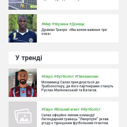
#
Мир
#
Украина
#
Донецк
Драман Траоре: «Мы взяли важные три
очка»
У тренді
#
Євро
#
Футболіст
#
Півзахисник
Мохаммед Салах приєднується до
Трабзонспору, де його партнерами стануть
Руслан Маліновський та Батагов.
#
Євро
#
Вільний агент
#
Футболіст
Салах офіційно змінив команду!
Легендарний гравець "Ліверпуля" уклав
угоду з турецьким футбольним гігантом.