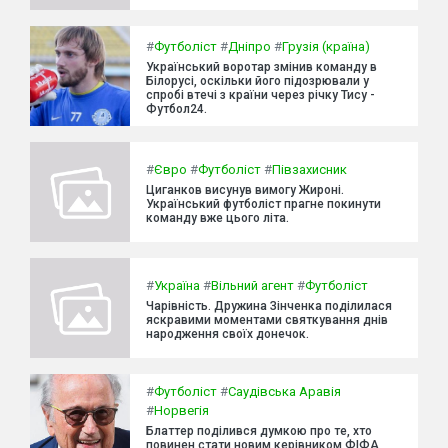
#
Футболіст
#
Дніпро
#
Грузія (країна)
Український воротар змінив команду в
Білорусі, оскільки його підозрювали у
спробі втечі з країни через річку Тису -
Футбол24.
#
Євро
#
Футболіст
#
Півзахисник
Циганков висунув вимогу Жироні.
Український футболіст прагне покинути
команду вже цього літа.
#
Україна
#
Вільний агент
#
Футболіст
Чарівність. Дружина Зінченка поділилася
яскравими моментами святкування днів
народження своїх донечок.
#
Футболіст
#
Саудівська Аравія
#
Норвегія
Блаттер поділився думкою про те, хто
повинен стати новим керівником ФІФА