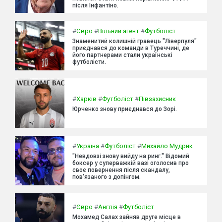
після Інфантіно.
#
Євро
#
Вільний агент
#
Футболіст
Знаменитий колишній гравець "Ліверпуля"
приєднався до команди в Туреччині, де
його партнерами стали українські
футболісти.
#
Харків
#
Футболіст
#
Півзахисник
Юрченко знову приєднався до Зорі.
#
Україна
#
Футболіст
#
Михайло Мудрик
"Невдовзі знову вийду на ринг." Відомий
боксер у суперважкій вазі оголосив про
своє повернення після скандалу,
пов'язаного з допінгом.
#
Євро
#
Англія
#
Футболіст
Мохамед Салах зайняв друге місце в