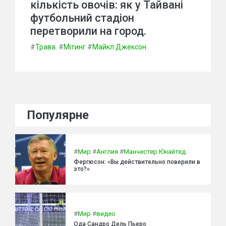
кількість овочів: як у Тайвані
футбольний стадіон
перетворили на город.
#
Трава.
#
Мітинг
#
Майкл Джексон
Популярне
#
Мир
#
Англия
#
Манчестер Юнайтед
Фергюсон: «Вы действительно поверили в
это?»
#
Мир
#
видео
Ода Сандро Дель Пьеро