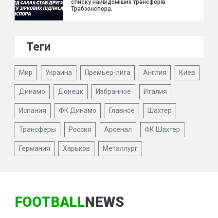
списку найвідоміших трансферів
Трабзонспора.
Теги
Мир
Украина
Премьер-лига
Англия
Киев
Динамо
Донецк
Избранное
Италия
Испания
ФК Динамо
Главное
Шахтер
Трансферы
Россия
Арсенал
ФК Шахтер
Германия
Харьков
Металлург
FOOTBALL
NEWS