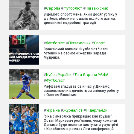
#
Європа
#
Футболіст
#
Півзахисник
Відомого спортсмена, який досяг успіху у
футболі, вбили неподалік від його житла:
дивовижні подробиці трагедії.
#
Футболіст
#
Півзахисник
#
Спорт
Вражаючий вчинок! Футболіст Челсі
готовий на серйозні жертви заради
Мудрика.
#
Кубок України
#
Ліга Європи УЄФА
#
Футболіст
Раффаел згадував свій час у Динамо,
висловлюючи вдячність за спільну роботу
з Олегом Блохіним.
#
Україна
#
Журналіст
#
Нідерланди
"Яка символіка прикрашає їхні груди?"
Остап Маркевич роз'яснив, чому команді
Динамо буде нелегко виступити у зустрічі
з Карабахом в рамках Ліги конференцій.