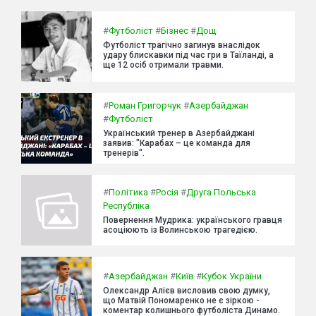
#
Футболіст
#
Бізнес
#
Дощ
Футболіст трагічно загинув внаслідок
удару блискавки під час гри в Таїланді, а
ще 12 осіб отримали травми.
#
Роман Григорчук
#
Азербайджан
#
Футболіст
Український тренер в Азербайджані
заявив: "Карабах – це команда для
тренерів".
#
Політика
#
Росія
#
Друга Польська
Республіка
Повернення Мудрика: українського гравця
асоціюють із Волинською трагедією.
#
Азербайджан
#
Київ
#
Кубок України
Олександр Алієв висловив свою думку,
що Матвій Пономаренко не є зіркою -
коментар колишнього футболіста Динамо.