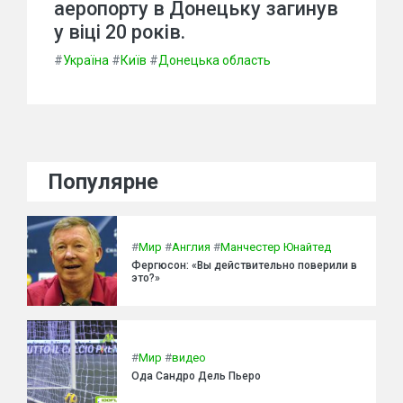
аеропорту в Донецьку загинув
у віці 20 років.
#
Україна
#
Київ
#
Донецька область
Популярне
#
Мир
#
Англия
#
Манчестер Юнайтед
Фергюсон: «Вы действительно поверили в
это?»
#
Мир
#
видео
Ода Сандро Дель Пьеро