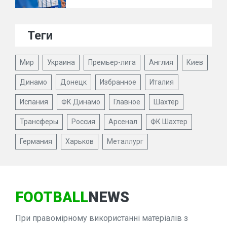
Теги
Мир
Украина
Премьер-лига
Англия
Киев
Динамо
Донецк
Избранное
Италия
Испания
ФК Динамо
Главное
Шахтер
Трансферы
Россия
Арсенал
ФК Шахтер
Германия
Харьков
Металлург
FOOTBALL
NEWS
При правомірному використанні матеріалів з