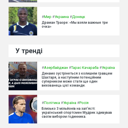
#
Мир
#
Украина
#
Донецк
Драман Траоре: «Мы взяли важные три
очка»
У тренді
#
Азербайджан
#
Тарас Качараба
#
Україна
Динамо зустрінеться з колишнім гравцем
Шахтаря, а наступним потенційним
суперником може стати ще один
вихованець цієї команди.
#
Політика
#
Україна
#
Росія
Близько 3 мільйонів на зап'ясті:
український спортсмен Мудрик здивував
своїм вибором годинника.