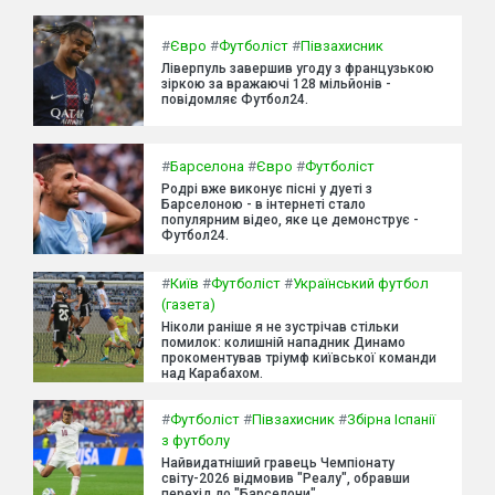
#
Євро
#
Футболіст
#
Півзахисник
Ліверпуль завершив угоду з французькою
зіркою за вражаючі 128 мільйонів -
повідомляє Футбол24.
#
Барселона
#
Євро
#
Футболіст
Родрі вже виконує пісні у дуеті з
Барселоною - в інтернеті стало
популярним відео, яке це демонструє -
Футбол24.
#
Київ
#
Футболіст
#
Український футбол
(газета)
Ніколи раніше я не зустрічав стільки
помилок: колишній нападник Динамо
прокоментував тріумф київської команди
над Карабахом.
#
Футболіст
#
Півзахисник
#
Збірна Іспанії
з футболу
Найвидатніший гравець Чемпіонату
світу-2026 відмовив "Реалу", обравши
перехід до "Барселони".