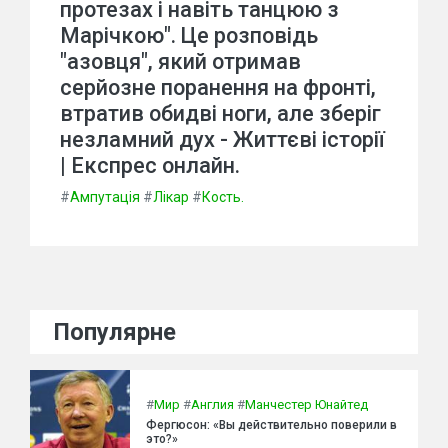
протезах і навіть танцюю з
Марічкою". Це розповідь
"азовця", який отримав
серйозне поранення на фронті,
втратив обидві ноги, але зберіг
незламний дух - Життєві історії
| Експрес онлайн.
#
Ампутація
#
Лікар
#
Кость.
Популярне
#
Мир
#
Англия
#
Манчестер Юнайтед
Фергюсон: «Вы действительно поверили в
это?»