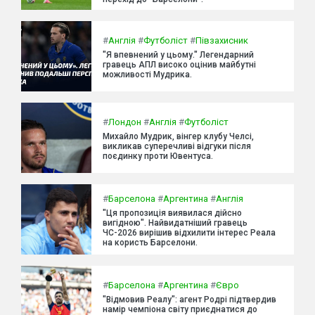
#
Англія
#
Футболіст
#
Півзахисник
"Я впевнений у цьому." Легендарний
гравець АПЛ високо оцінив майбутні
можливості Мудрика.
#
Лондон
#
Англія
#
Футболіст
Михайло Мудрик, вінгер клубу Челсі,
викликав суперечливі відгуки після
поєдинку проти Ювентуса.
#
Барселона
#
Аргентина
#
Англія
"Ця пропозиція виявилася дійсно
вигідною". Найвидатніший гравець
ЧС-2026 вирішив відхилити інтерес Реала
на користь Барселони.
#
Барселона
#
Аргентина
#
Євро
"Відмовив Реалу": агент Родрі підтвердив
намір чемпіона світу приєднатися до