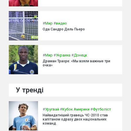
#
Мир
#
видео
Ода Сандро Дель Пьеро
#
Мир
#
Украина
#
Донецк
Драман Траоре: «Мы взяли важные три
очка»
У тренді
#
Уругвай
#
Кубок Америки
#
Футболіст
Найвидатніший гравець ЧС-2010 став
капітаном одразу двох національних
команд.