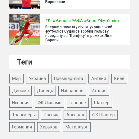
Барселони.
#
Ліга Європи УЄФА
#
Євро
#
Футболіст
Вперше з початку січня: український
футболіст Судаков зробив гольову
передачу за "Бенфіку" в рамках Ліги
Європи.
Теги
Мир
Украина
Премьер-лига
Англия
Киев
Динамо
Донецк
Избранное
Италия
Испания
ФК Динамо
Главное
Шахтер
Трансферы
Россия
Арсенал
ФК Шахтер
Германия
Харьков
Металлург