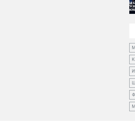
М
К
И
Ш
Ф
М