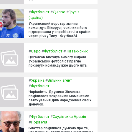
#
Футболіст
#
Дніпро
#
Грузія
(країна)
Український воротар змінив
команду в Білорусі, оскільки його
підозрювали у спробі втечі з країни
через річку Тису - Футбол24.
#
Євро
#
Футболіст
#
Півзахисник
Циганков висунув вимогу Жироні.
Український футболіст прагне
покинути команду вже цього літа.
#
Україна
#
Вільний агент
#
Футболіст
Чарівність. Дружина Зінченка
поділилася яскравими моментами
святкування днів народження своїх
донечок.
#
Футболіст
#
Саудівська Аравія
#
Норвегія
Блаттер поділився думкою про те,