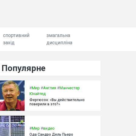
спортивний
змагальна
захід
дисципліна
Популярне
#
Мир
#
Англия
#
Манчестер
Юнайтед
Фергюсон: «Вы действительно
поверили в это?»
#
Мир
#
видео
Ода Сандро Дель Пьеро