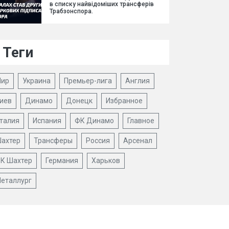
в списку найвідоміших трансферів
Трабзонспора.
Теги
ир
Украина
Премьер-лига
Англия
иев
Динамо
Донецк
Избранное
талия
Испания
ФК Динамо
Главное
ахтер
Трансферы
Россия
Арсенал
К Шахтер
Германия
Харьков
еталлург