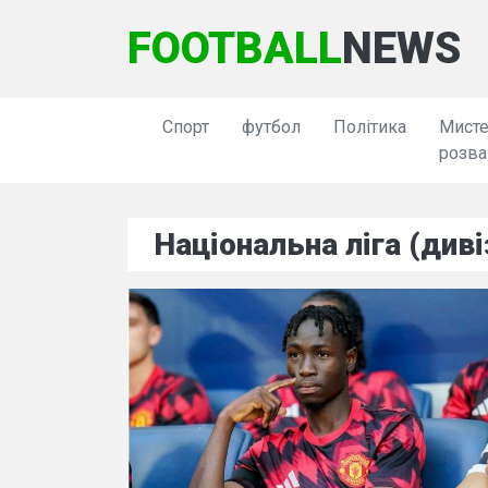
FOOTBALL
NEWS
Спорт
футбол
Політика
Мисте
розва
Національна ліга (диві