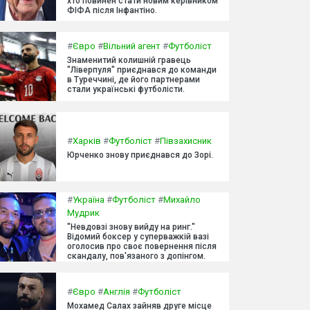
хто повинен стати новим керівником
ФІФА після Інфантіно.
#
Євро
#
Вільний агент
#
Футболіст
Знаменитий колишній гравець
"Ліверпуля" приєднався до команди
в Туреччині, де його партнерами
стали українські футболісти.
#
Харків
#
Футболіст
#
Півзахисник
Юрченко знову приєднався до Зорі.
#
Україна
#
Футболіст
#
Михайло
Мудрик
"Невдовзі знову вийду на ринг."
Відомий боксер у суперважкій вазі
оголосив про своє повернення після
скандалу, пов'язаного з допінгом.
#
Євро
#
Англія
#
Футболіст
Мохамед Салах зайняв друге місце