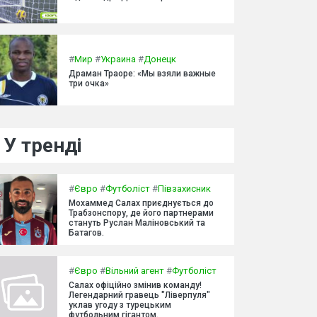
#
Мир
#
Украина
#
Донецк
Драман Траоре: «Мы взяли важные
три очка»
У тренді
#
Євро
#
Футболіст
#
Півзахисник
Мохаммед Салах приєднується до
Трабзонспору, де його партнерами
стануть Руслан Маліновський та
Батагов.
#
Євро
#
Вільний агент
#
Футболіст
Салах офіційно змінив команду!
Легендарний гравець "Ліверпуля"
уклав угоду з турецьким
футбольним гігантом.