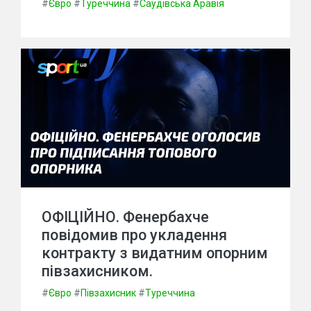
#
Євро
#
Туреччина
#
Саудівська Аравія
ОФІЦІЙНО. Фенербахче
повідомив про укладення
контракту з видатним опорним
півзахисником.
#
Євро
#
Півзахисник
#
Туреччина