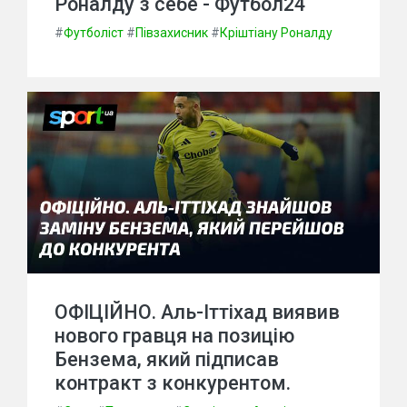
Роналду з себе - Футбол24
#
Футболіст
#
Півзахисник
#
Кріштіану Роналду
ОФІЦІЙНО. Аль-Іттіхад виявив
нового гравця на позицію
Бензема, який підписав
контракт з конкурентом.