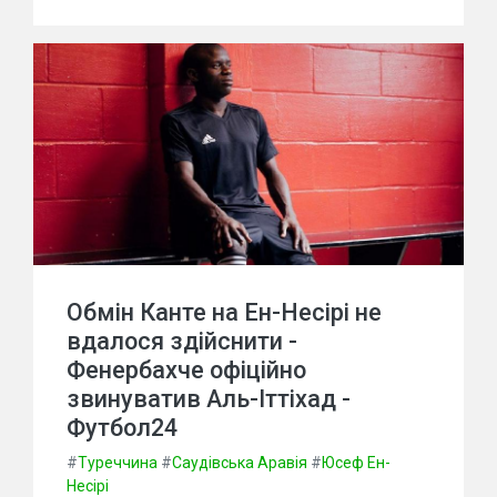
Обмін Канте на Ен-Несірі не
вдалося здійснити -
Фенербахче офіційно
звинуватив Аль-Іттіхад -
Футбол24
#
Туреччина
#
Саудівська Аравія
#
Юсеф Ен-
Несірі