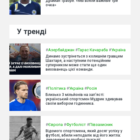
Драман Траоре: «Мы взяли важные три
очка»
У тренді
#
Азербайджан
#
Тарас Качараба
#
Україна
Динамо зустрінеться з колишнім гравцем
Шахтаря, а наступним потенційним
суперником може стати ще один
вихованець цієї команди.
#
Політика
#
Україна
#
Росія
Близько 3 мільйонів на зап'ясті:
український спортсмен Мудрик здивував
своїм вибором годинника.
#
Європа
#
Футболіст
#
Півзахисник
Відомого спортсмена, який досяг успіху у
футболі, вбили неподалік від його житла:
дивовижні подробиці трагедії.