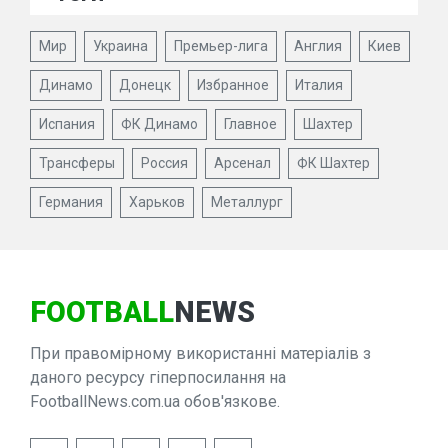
Мир
Украина
Премьер-лига
Англия
Киев
Динамо
Донецк
Избранное
Италия
Испания
ФК Динамо
Главное
Шахтер
Трансферы
Россия
Арсенал
ФК Шахтер
Германия
Харьков
Металлург
FOOTBALL
NEWS
При правомірному використанні матеріалів з
даного ресурсу гіперпосилання на
FootballNews.com.ua обов'язкове.