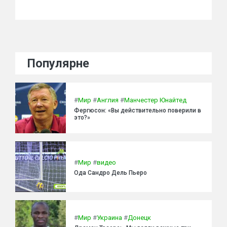
Популярне
#
Мир
#
Англия
#
Манчестер Юнайтед
Фергюсон: «Вы действительно поверили в
это?»
#
Мир
#
видео
Ода Сандро Дель Пьеро
#
Мир
#
Украина
#
Донецк