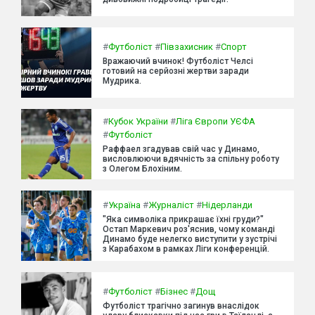
#
Футболіст
#
Півзахисник
#
Спорт
Вражаючий вчинок! Футболіст Челсі
готовий на серйозні жертви заради
Мудрика.
#
Кубок України
#
Ліга Європи УЄФА
#
Футболіст
Раффаел згадував свій час у Динамо,
висловлюючи вдячність за спільну роботу
з Олегом Блохіним.
#
Україна
#
Журналіст
#
Нідерланди
"Яка символіка прикрашає їхні груди?"
Остап Маркевич роз'яснив, чому команді
Динамо буде нелегко виступити у зустрічі
з Карабахом в рамках Ліги конференцій.
#
Футболіст
#
Бізнес
#
Дощ
Футболіст трагічно загинув внаслідок