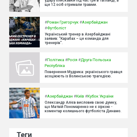
удару блискавки під час гри в Таїланді, а
ще 12 осіб отримали травми.
#
Роман Григорчук
#
Азербайджан
#
Футболіст
Український тренер в Азербайджані
заявив: "Карабах – це команда для
тренерів".
#
Політика
#
Росія
#
Друга Польська
Республіка
Повернення Мудрика: українського гравця
асоціюють із Волинською трагедією.
#
Азербайджан
#
Київ
#
Кубок України
Олександр Алієв висловив свою думку,
що Матвій Пономаренко не є зіркою -
коментар колишнього футболіста Динамо.
Теги