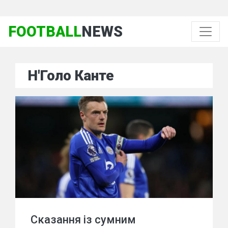
FOOTBALL
NEWS
Н'Голо Канте
Сказання із сумним