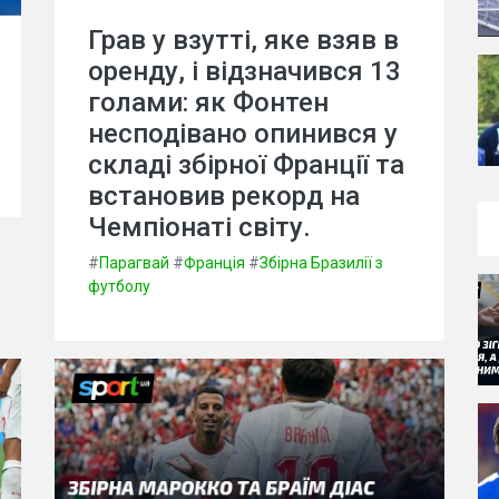
Грав у взутті, яке взяв в
оренду, і відзначився 13
голами: як Фонтен
несподівано опинився у
складі збірної Франції та
встановив рекорд на
Чемпіонаті світу.
#
Парагвай
#
Франція
#
Збірна Бразилії з
футболу