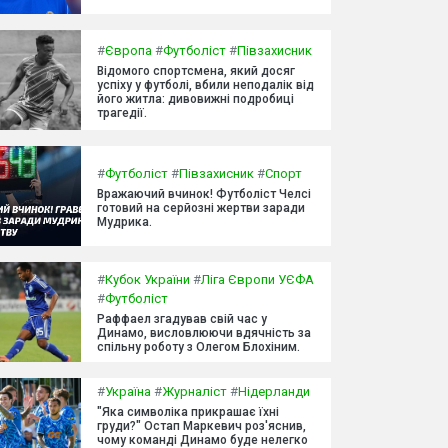
#
Європа
#
Футболіст
#
Півзахисник
Відомого спортсмена, який досяг
успіху у футболі, вбили неподалік від
його житла: дивовижні подробиці
трагедії.
#
Футболіст
#
Півзахисник
#
Спорт
Вражаючий вчинок! Футболіст Челсі
готовий на серйозні жертви заради
Мудрика.
#
Кубок України
#
Ліга Європи УЄФА
#
Футболіст
Раффаел згадував свій час у
Динамо, висловлюючи вдячність за
спільну роботу з Олегом Блохіним.
#
Україна
#
Журналіст
#
Нідерланди
"Яка символіка прикрашає їхні
груди?" Остап Маркевич роз'яснив,
чому команді Динамо буде нелегко