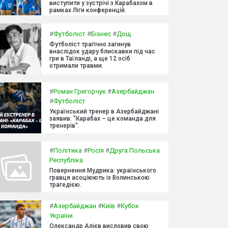
виступити у зустрічі з Карабахом в
рамках Ліги конференцій.
#
Футболіст
#
Бізнес
#
Дощ
Футболіст трагічно загинув
внаслідок удару блискавки під час
гри в Таїланді, а ще 12 осіб
отримали травми.
#
Роман Григорчук
#
Азербайджан
#
Футболіст
Український тренер в Азербайджані
заявив: "Карабах – це команда для
тренерів".
#
Політика
#
Росія
#
Друга Польська
Республіка
Повернення Мудрика: українського
гравця асоціюють із Волинською
трагедією.
#
Азербайджан
#
Київ
#
Кубок
України
Олександр Алієв висловив свою