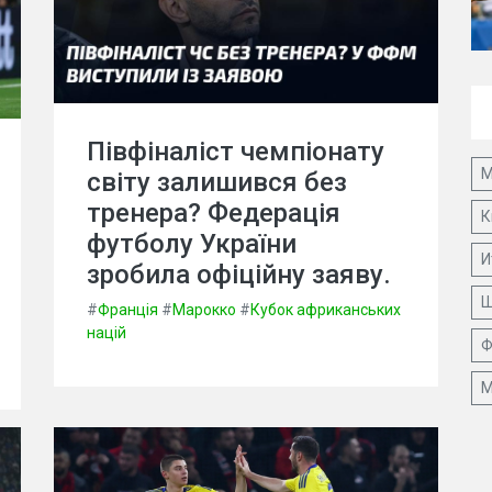
Півфіналіст чемпіонату
М
світу залишився без
тренера? Федерація
К
футболу України
И
зробила офіційну заяву.
Ш
#
Франція
#
Марокко
#
Кубок африканських
націй
Ф
М