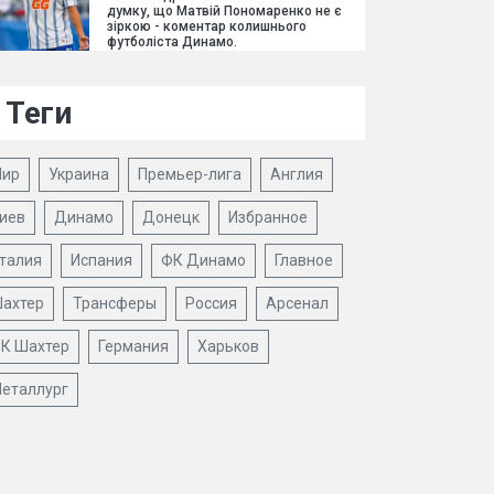
думку, що Матвій Пономаренко не є
зіркою - коментар колишнього
футболіста Динамо.
Теги
ир
Украина
Премьер-лига
Англия
иев
Динамо
Донецк
Избранное
талия
Испания
ФК Динамо
Главное
ахтер
Трансферы
Россия
Арсенал
К Шахтер
Германия
Харьков
еталлург