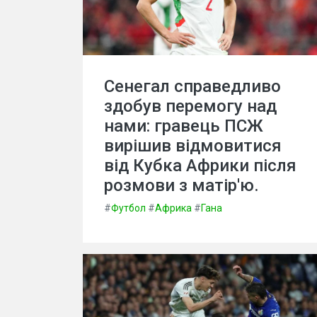
Сенегал справедливо
здобув перемогу над
нами: гравець ПСЖ
вирішив відмовитися
від Кубка Африки після
розмови з матір'ю.
#
Футбол
#
Африка
#
Гана