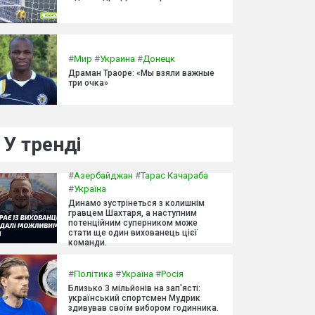
#
Мир
#
Украина
#
Донецк
Драман Траоре: «Мы взяли важные
три очка»
У тренді
#
Азербайджан
#
Тарас Качараба
#
Україна
Динамо зустрінеться з колишнім
гравцем Шахтаря, а наступним
потенційним суперником може
стати ще один вихованець цієї
команди.
#
Політика
#
Україна
#
Росія
Близько 3 мільйонів на зап'ясті:
український спортсмен Мудрик
здивував своїм вибором годинника.