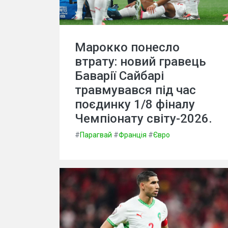
Марокко понесло
втрату: новий гравець
Баварії Сайбарі
травмувався під час
поєдинку 1/8 фіналу
Чемпіонату світу-2026.
#
Парагвай
#
Франція
#
Євро