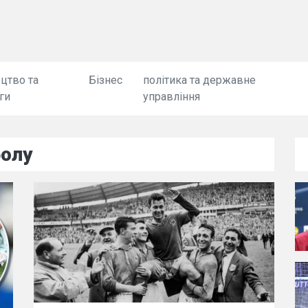
цтво та
Бізнес
політика та державне
ги
управління
болу