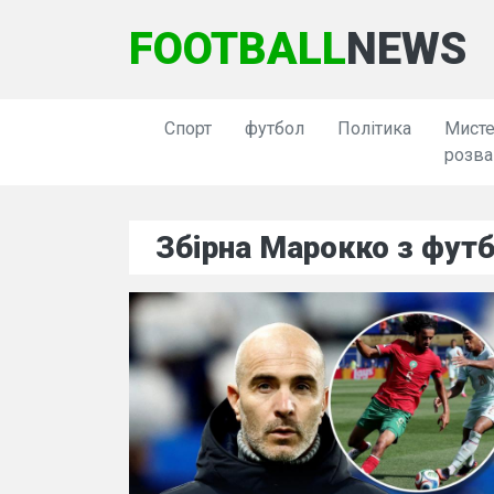
FOOTBALL
NEWS
Спорт
футбол
Політика
Мисте
розва
Збірна Марокко з фут