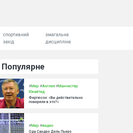
спортивний
змагальна
захід
дисципліна
Популярне
#
Мир
#
Англия
#
Манчестер
Юнайтед
Фергюсон: «Вы действительно
поверили в это?»
#
Мир
#
видео
Ода Сандро Дель Пьеро