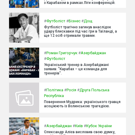
з Карабахом в рамках Ліги конференцій.
#
Футболіст
#
Бізнес
#
Дощ
Футболіст трагічно загинув внаслідок
удару блискавки під час гри в Таїланді, а
ще 12 осіб отримали травми.
#
Роман Григорчук
#
Азербайджан
#
Футболіст
Український тренер в Азербайджані
заявив: "Карабах – це команда для
тренерів".
#
Політика
#
Росія
#
Друга Польська
Республіка
Повернення Мудрика: українського гравця
асоціюють із Волинською трагедією.
#
Азербайджан
#
Київ
#
Кубок України
Олександр Алієв висловив свою думку,