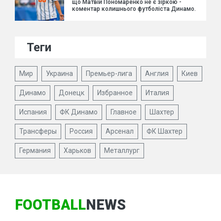
що Матвій Пономаренко не є зіркою -
коментар колишнього футболіста Динамо.
Теги
Мир
Украина
Премьер-лига
Англия
Киев
Динамо
Донецк
Избранное
Италия
Испания
ФК Динамо
Главное
Шахтер
Трансферы
Россия
Арсенал
ФК Шахтер
Германия
Харьков
Металлург
FOOTBALL
NEWS