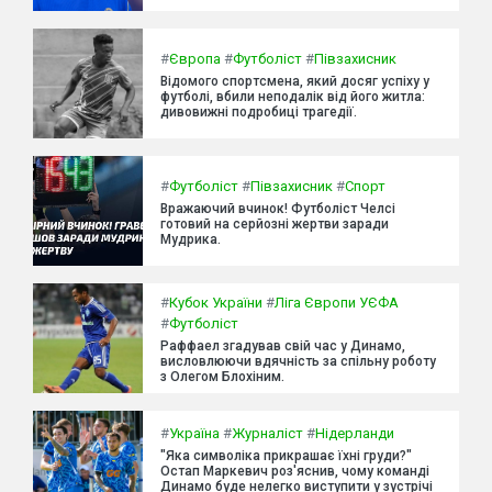
#
Європа
#
Футболіст
#
Півзахисник
Відомого спортсмена, який досяг успіху у
футболі, вбили неподалік від його житла:
дивовижні подробиці трагедії.
#
Футболіст
#
Півзахисник
#
Спорт
Вражаючий вчинок! Футболіст Челсі
готовий на серйозні жертви заради
Мудрика.
#
Кубок України
#
Ліга Європи УЄФА
#
Футболіст
Раффаел згадував свій час у Динамо,
висловлюючи вдячність за спільну роботу
з Олегом Блохіним.
#
Україна
#
Журналіст
#
Нідерланди
"Яка символіка прикрашає їхні груди?"
Остап Маркевич роз'яснив, чому команді
Динамо буде нелегко виступити у зустрічі