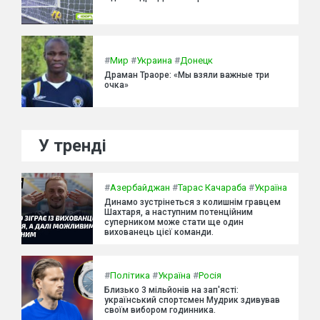
#
Мир
#
Украина
#
Донецк
Драман Траоре: «Мы взяли важные три
очка»
У тренді
#
Азербайджан
#
Тарас Качараба
#
Україна
Динамо зустрінеться з колишнім гравцем
Шахтаря, а наступним потенційним
суперником може стати ще один
вихованець цієї команди.
#
Політика
#
Україна
#
Росія
Близько 3 мільйонів на зап'ясті:
український спортсмен Мудрик здивував
своїм вибором годинника.