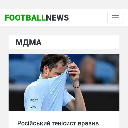
FOOTBALL
NEWS
МДМА
Російський тенісист вразив