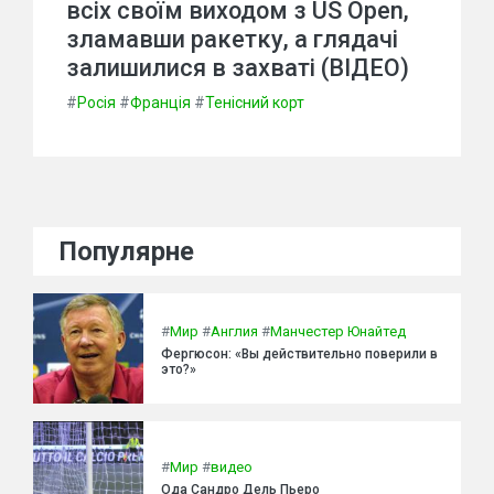
всіх своїм виходом з US Open,
зламавши ракетку, а глядачі
залишилися в захваті (ВІДЕО)
#
Росія
#
Франція
#
Тенісний корт
Популярне
#
Мир
#
Англия
#
Манчестер Юнайтед
Фергюсон: «Вы действительно поверили в
это?»
#
Мир
#
видео
Ода Сандро Дель Пьеро