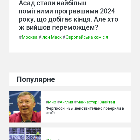
Асад стали найбільш
помітними програвшими 2024
року, що добігає кінця. Але хто
ж вийшов переможцем?
#
Москва
#
Ілон Маск
#
Європейська комісія
Популярне
#
Мир
#
Англия
#
Манчестер Юнайтед
Фергюсон: «Вы действительно поверили в
это?»