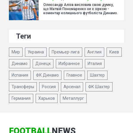
Олександр Алієв висловив свою думку,
що Матвій Пономаренко не є зіркою -
коментар колишнього футболіста Динамо.
Теги
Мир
Украина
Премьер-лига
Англия
Киев
Динамо
Донецк
Избранное
Италия
Испания
ФК Динамо
Главное
Шахтер
Трансферы
Россия
Арсенал
ФК Шахтер
Германия
Харьков
Металлург
FOOTBALL
NEWS