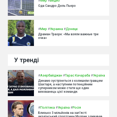
#
Мир
#
видео
Ода Сандро Дель Пьеро
#
Мир
#
Украина
#
Донецк
Драман Траоре: «Мы взяли важные три
очка»
У тренді
#
Азербайджан
#
Тарас Качараба
#
Україна
Динамо зустрінеться з колишнім гравцем
Шахтаря, а наступним потенційним
суперником може стати ще один
вихованець цієї команди.
#
Політика
#
Україна
#
Росія
Близько 3 мільйонів на зап'ясті:
український спортсмен Мудрик здивував