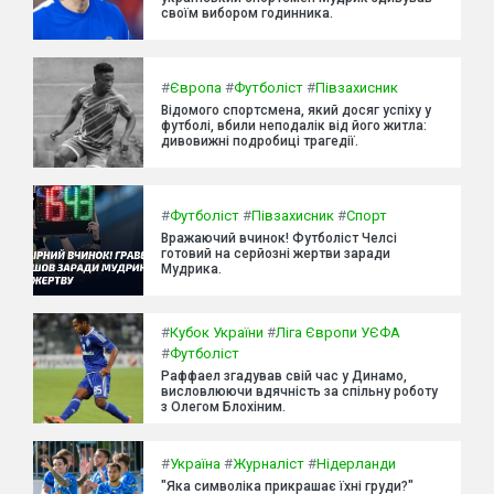
своїм вибором годинника.
#
Європа
#
Футболіст
#
Півзахисник
Відомого спортсмена, який досяг успіху у
футболі, вбили неподалік від його житла:
дивовижні подробиці трагедії.
#
Футболіст
#
Півзахисник
#
Спорт
Вражаючий вчинок! Футболіст Челсі
готовий на серйозні жертви заради
Мудрика.
#
Кубок України
#
Ліга Європи УЄФА
#
Футболіст
Раффаел згадував свій час у Динамо,
висловлюючи вдячність за спільну роботу
з Олегом Блохіним.
#
Україна
#
Журналіст
#
Нідерланди
"Яка символіка прикрашає їхні груди?"