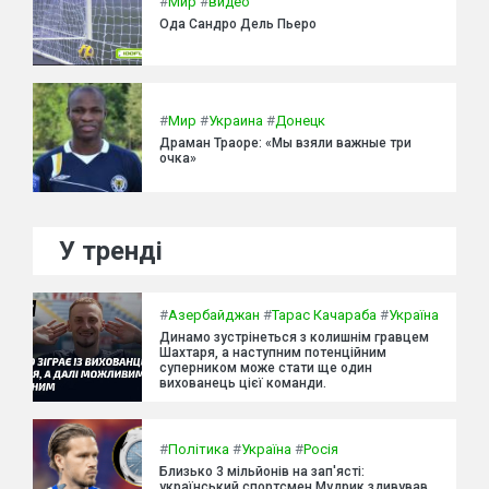
#
Мир
#
видео
Ода Сандро Дель Пьеро
#
Мир
#
Украина
#
Донецк
Драман Траоре: «Мы взяли важные три
очка»
У тренді
#
Азербайджан
#
Тарас Качараба
#
Україна
Динамо зустрінеться з колишнім гравцем
Шахтаря, а наступним потенційним
суперником може стати ще один
вихованець цієї команди.
#
Політика
#
Україна
#
Росія
Близько 3 мільйонів на зап'ясті:
український спортсмен Мудрик здивував