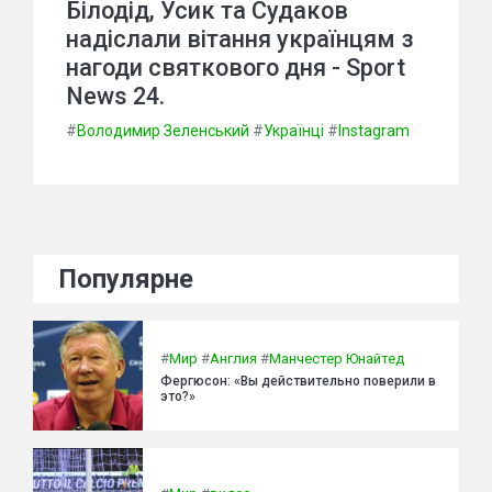
Білодід, Усик та Судаков
надіслали вітання українцям з
нагоди святкового дня - Sport
News 24.
#
Володимир Зеленський
#
Українці
#
Instagram
Популярне
#
Мир
#
Англия
#
Манчестер Юнайтед
Фергюсон: «Вы действительно поверили в
это?»