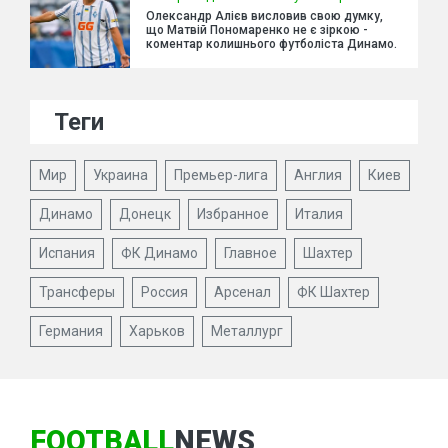
Олександр Алієв висловив свою думку,
що Матвій Пономаренко не є зіркою -
коментар колишнього футболіста Динамо.
Теги
Мир
Украина
Премьер-лига
Англия
Киев
Динамо
Донецк
Избранное
Италия
Испания
ФК Динамо
Главное
Шахтер
Трансферы
Россия
Арсенал
ФК Шахтер
Германия
Харьков
Металлург
FOOTBALL
NEWS