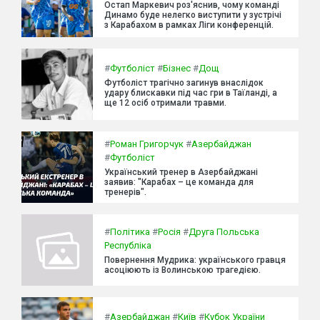
Остап Маркевич роз'яснив, чому команді
Динамо буде нелегко виступити у зустрічі
з Карабахом в рамках Ліги конференцій.
#
Футболіст
#
Бізнес
#
Дощ
Футболіст трагічно загинув внаслідок
удару блискавки під час гри в Таїланді, а
ще 12 осіб отримали травми.
#
Роман Григорчук
#
Азербайджан
#
Футболіст
Український тренер в Азербайджані
заявив: "Карабах – це команда для
тренерів".
#
Політика
#
Росія
#
Друга Польська
Республіка
Повернення Мудрика: українського гравця
асоціюють із Волинською трагедією.
#
Азербайджан
#
Київ
#
Кубок України