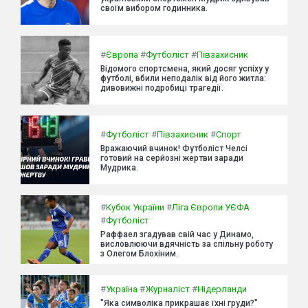
своїм вибором годинника.
#
Європа
#
Футболіст
#
Півзахисник
Відомого спортсмена, який досяг успіху у
футболі, вбили неподалік від його житла:
дивовижні подробиці трагедії.
#
Футболіст
#
Півзахисник
#
Спорт
Вражаючий вчинок! Футболіст Челсі
готовий на серйозні жертви заради
Мудрика.
#
Кубок України
#
Ліга Європи УЄФА
#
Футболіст
Раффаел згадував свій час у Динамо,
висловлюючи вдячність за спільну роботу
з Олегом Блохіним.
#
Україна
#
Журналіст
#
Нідерланди
"Яка символіка прикрашає їхні груди?"