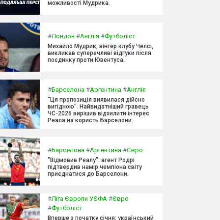
можливості Мудрика.
#
Лондон
#
Англія
#
Футболіст
Михайло Мудрик, вінгер клубу Челсі,
викликав суперечливі відгуки після
поєдинку проти Ювентуса.
#
Барселона
#
Аргентина
#
Англія
"Ця пропозиція виявилася дійсно
вигідною". Найвидатніший гравець
ЧС-2026 вирішив відхилити інтерес
Реала на користь Барселони.
#
Барселона
#
Аргентина
#
Євро
"Відмовив Реалу": агент Родрі
підтвердив намір чемпіона світу
приєднатися до Барселони.
#
Ліга Європи УЄФА
#
Євро
#
Футболіст
Вперше з початку січня: український