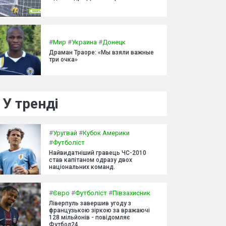
#
Мир
#
Украина
#
Донецк
Драман Траоре: «Мы взяли важные
три очка»
У тренді
#
Уругвай
#
Кубок Америки
#
Футболіст
Найвидатніший гравець ЧС-2010
став капітаном одразу двох
національних команд.
#
Євро
#
Футболіст
#
Півзахисник
Ліверпуль завершив угоду з
французькою зіркою за вражаючі
128 мільйонів - повідомляє
Футбол24.