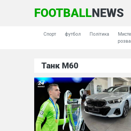
FOOTBALL
NEWS
Спорт
футбол
Політика
Мисте
розва
Танк М60