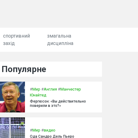
спортивний
змагальна
захід
дисципліна
Популярне
#
Мир
#
Англия
#
Манчестер
Юнайтед
Фергюсон: «Вы действительно
поверили в это?»
#
Мир
#
видео
Ода Сандро Дель Пьеро