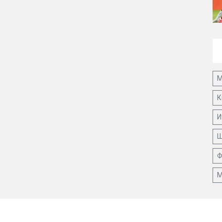
М
К
И
Ш
Ф
М