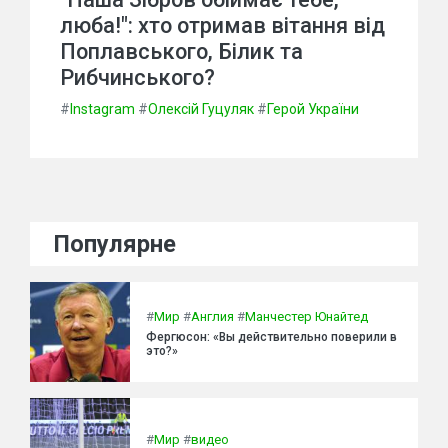
люба!": хто отримав вітання від
Поплавського, Білик та
Рибчинського?
#
Instagram
#
Олексій Гуцуляк
#
Герой України
Популярне
#
Мир
#
Англия
#
Манчестер Юнайтед
Фергюсон: «Вы действительно поверили в
это?»
#
Мир
#
видео