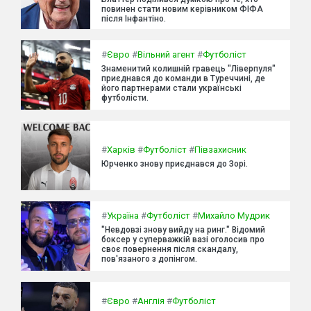
повинен стати новим керівником ФІФА
після Інфантіно.
#
Євро
#
Вільний агент
#
Футболіст
Знаменитий колишній гравець "Ліверпуля"
приєднався до команди в Туреччині, де
його партнерами стали українські
футболісти.
#
Харків
#
Футболіст
#
Півзахисник
Юрченко знову приєднався до Зорі.
#
Україна
#
Футболіст
#
Михайло Мудрик
"Невдовзі знову вийду на ринг." Відомий
боксер у суперважкій вазі оголосив про
своє повернення після скандалу,
пов'язаного з допінгом.
#
Євро
#
Англія
#
Футболіст