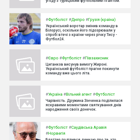
угоду з турецьким футбольним гігантом.
#
Футболіст
#
Дніпро
#
Грузія (країна)
Український воротар змінив команду в
Білорусі, оскільки його підозрювали у
спробі втечі з країни через річку Тису -
Футбол24.
#
Євро
#
Футболіст
#
Півзахисник
Циганков висунув вимогу Жироні.
Український футболіст прагне покинути
команду вже цього літа.
#
Україна
#
Вільний агент
#
Футболіст
Чарівність. Дружина Зінченка поділилася
яскравими моментами святкування днів
народження своїх донечок.
#
Футболіст
#
Саудівська Аравія
#
Норвегія
Блаттер поділився думкою про те, хто