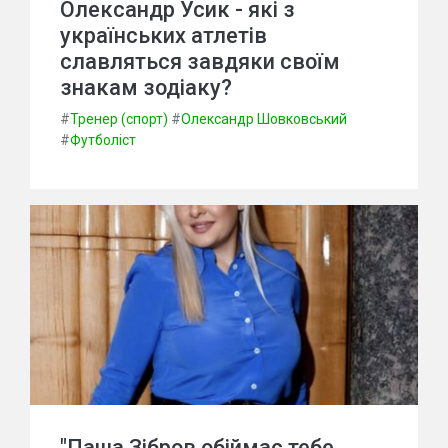
Олександр Усик - які з
українських атлетів
славляться завдяки своїм
знакам зодіаку?
#
Тренер (спорт)
#
Олександр Шовковський
#
Футболіст
"Паша Зібров обіймає тебе,