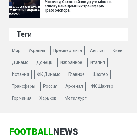
Мохамед Салах зайняв друге місце в
списку найвідоміших трансферів
Трабзонспора.
Теги
Мир
Украина
Премьер-лига
Англия
Киев
Динамо
Донецк
Избранное
Италия
Испания
ФК Динамо
Главное
Шахтер
Трансферы
Россия
Арсенал
ФК Шахтер
Германия
Харьков
Металлург
FOOTBALL
NEWS