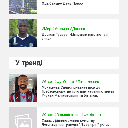
Ода Сандро Дель Пьеро
#
Мир
#
Украина
#
Донецк
Драман Траоре: «Мы взяли важные три
очка»
У тренді
#
Євро
#
Футболіст
#
Півзахисник
Мохаммед Салах приєднується до
Трабзонспору, де його партнерами стануть
Руслан Маліновський та Батагов.
#
Євро
#
Вільний агент
#
Футболіст
Салах офіційно змінив команду!
Легендарний гравець "Ліверпуля" уклав