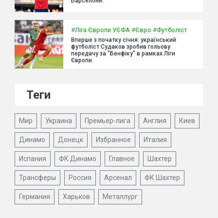
Барселони.
#
Ліга Європи УЄФА
#
Євро
#
Футболіст
Вперше з початку січня: український
футболіст Судаков зробив гольову
передачу за "Бенфіку" в рамках Ліги
Європи.
Теги
Мир
Украина
Премьер-лига
Англия
Киев
Динамо
Донецк
Избранное
Италия
Испания
ФК Динамо
Главное
Шахтер
Трансферы
Россия
Арсенал
ФК Шахтер
Германия
Харьков
Металлург