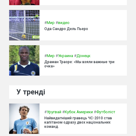
#
Мир
#
видео
Ода Сандро Дель Пьеро
#
Мир
#
Украина
#
Донецк
Драман Траоре: «Мы взяли важные три
очка»
У тренді
#
Уругвай
#
Кубок Америки
#
Футболіст
Найвидатніший гравець ЧС-2010 став
капітаном одразу двох національних
команд.