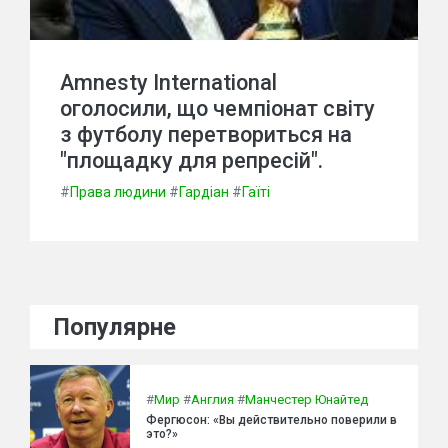
Amnesty International
оголосили, що чемпіонат світу
з футболу перетвориться на
"площадку для репресій".
#
Права людини
#
Гардіан
#
Гаїті
Популярне
#
Мир
#
Англия
#
Манчестер Юнайтед
Фергюсон: «Вы действительно поверили в
это?»