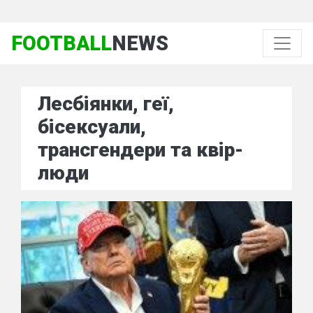
FOOTBALL
NEWS
Лесбіянки, геї,
бісексуали,
трансгендери та квір-
люди