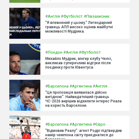
#
Англія
#
Футболіст
#
Півзахисник
"Я впевнений у цьому." Легендарний
гравець АПЛ високо оцінив майбутні
можливості Мудрика.
#
Лондон
#
Англія
#
Футболіст
Михайло Мудрик, вінгер клубу Челсі,
викликав суперечливі відгуки після
поєдинку проти Ювентуса.
#
Барселона
#
Аргентина
#
Англія
"Ця пропозиція виявилася дійсно
вигідною". Найвидатніший гравець
ЧС-2026 вирішив відхилити інтерес Реала
на користь Барселони.
#
Барселона
#
Аргентина
#
Євро
"Відмовив Реалу": агент Родрі підтвердив
намір чемпіона світу приєднатися до