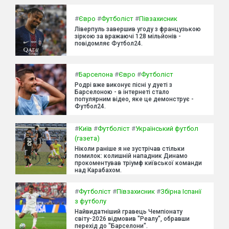
#
Євро
#
Футболіст
#
Півзахисник
Ліверпуль завершив угоду з французькою
зіркою за вражаючі 128 мільйонів -
повідомляє Футбол24.
#
Барселона
#
Євро
#
Футболіст
Родрі вже виконує пісні у дуеті з
Барселоною - в інтернеті стало
популярним відео, яке це демонструє -
Футбол24.
#
Київ
#
Футболіст
#
Український футбол
(газета)
Ніколи раніше я не зустрічав стільки
помилок: колишній нападник Динамо
прокоментував тріумф київської команди
над Карабахом.
#
Футболіст
#
Півзахисник
#
Збірна Іспанії
з футболу
Найвидатніший гравець Чемпіонату
світу-2026 відмовив "Реалу", обравши
перехід до "Барселони".