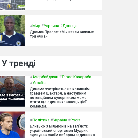
#
Мир
#
Украина
#
Донецк
Драман Траоре: «Мы взяли важные
три очка»
У тренді
#
Азербайджан
#
Тарас Качараба
#
Україна
Динамо зустрінеться з колишнім
гравцем Шахтаря, а наступним
потенційним суперником може
стати ще один вихованець цієї
команди.
#
Політика
#
Україна
#
Росія
Близько 3 мільйонів на зап'ясті:
український спортсмен Мудрик
здивував своїм вибором годинника.