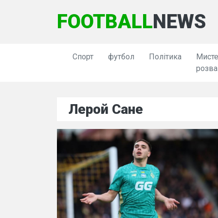
FOOTBALL
NEWS
Спорт
футбол
Політика
Мисте
розва
Лерой Сане