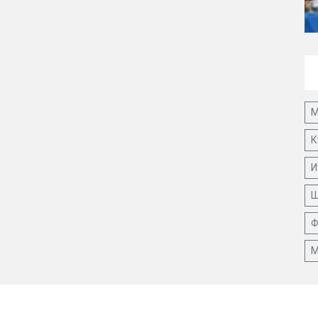
М
К
И
Ш
Ф
М