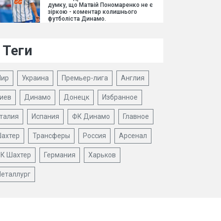
думку, що Матвій Пономаренко не є
зіркою - коментар колишнього
футболіста Динамо.
Теги
ир
Украина
Премьер-лига
Англия
иев
Динамо
Донецк
Избранное
талия
Испания
ФК Динамо
Главное
ахтер
Трансферы
Россия
Арсенал
К Шахтер
Германия
Харьков
еталлург