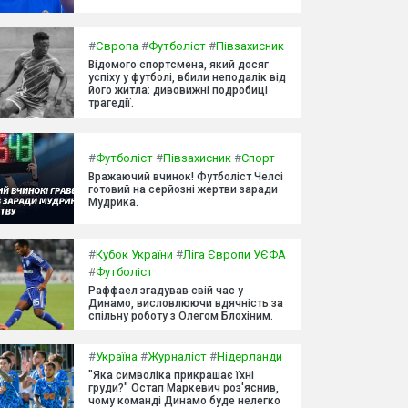
#
Європа
#
Футболіст
#
Півзахисник
Відомого спортсмена, який досяг
успіху у футболі, вбили неподалік від
його житла: дивовижні подробиці
трагедії.
#
Футболіст
#
Півзахисник
#
Спорт
Вражаючий вчинок! Футболіст Челсі
готовий на серйозні жертви заради
Мудрика.
#
Кубок України
#
Ліга Європи УЄФА
#
Футболіст
Раффаел згадував свій час у
Динамо, висловлюючи вдячність за
спільну роботу з Олегом Блохіним.
#
Україна
#
Журналіст
#
Нідерланди
"Яка символіка прикрашає їхні
груди?" Остап Маркевич роз'яснив,
чому команді Динамо буде нелегко