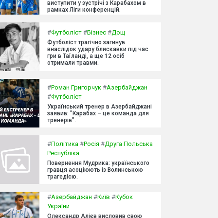
виступити у зустрічі з Карабахом в
рамках Ліги конференцій.
#
Футболіст
#
Бізнес
#
Дощ
Футболіст трагічно загинув
внаслідок удару блискавки під час
гри в Таїланді, а ще 12 осіб
отримали травми.
#
Роман Григорчук
#
Азербайджан
#
Футболіст
Український тренер в Азербайджані
заявив: "Карабах – це команда для
тренерів".
#
Політика
#
Росія
#
Друга Польська
Республіка
Повернення Мудрика: українського
гравця асоціюють із Волинською
трагедією.
#
Азербайджан
#
Київ
#
Кубок
України
Олександр Алієв висловив свою