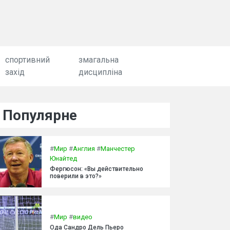
спортивний
змагальна
захід
дисципліна
Популярне
#
Мир
#
Англия
#
Манчестер
Юнайтед
Фергюсон: «Вы действительно
поверили в это?»
#
Мир
#
видео
Ода Сандро Дель Пьеро