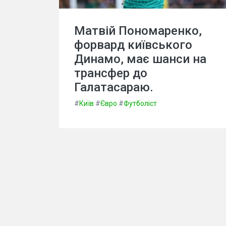
Матвій Пономаренко,
форвард київського
Динамо, має шанси на
трансфер до
Галатасараю.
#
Київ
#
Євро
#
Футболіст