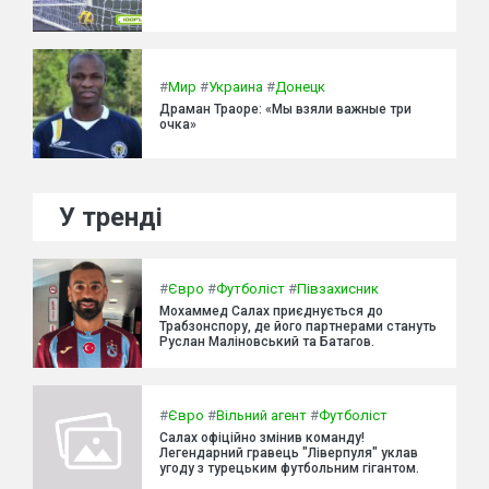
#
Мир
#
Украина
#
Донецк
Драман Траоре: «Мы взяли важные три
очка»
У тренді
#
Євро
#
Футболіст
#
Півзахисник
Мохаммед Салах приєднується до
Трабзонспору, де його партнерами стануть
Руслан Маліновський та Батагов.
#
Євро
#
Вільний агент
#
Футболіст
Салах офіційно змінив команду!
Легендарний гравець "Ліверпуля" уклав
угоду з турецьким футбольним гігантом.