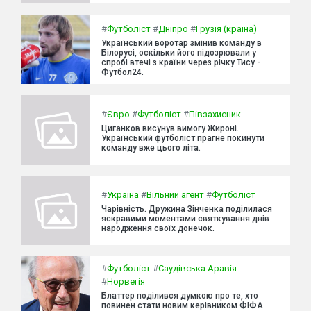
#
Футболіст
#
Дніпро
#
Грузія (країна)
Український воротар змінив команду в
Білорусі, оскільки його підозрювали у
спробі втечі з країни через річку Тису -
Футбол24.
#
Євро
#
Футболіст
#
Півзахисник
Циганков висунув вимогу Жироні.
Український футболіст прагне покинути
команду вже цього літа.
#
Україна
#
Вільний агент
#
Футболіст
Чарівність. Дружина Зінченка поділилася
яскравими моментами святкування днів
народження своїх донечок.
#
Футболіст
#
Саудівська Аравія
#
Норвегія
Блаттер поділився думкою про те, хто
повинен стати новим керівником ФІФА