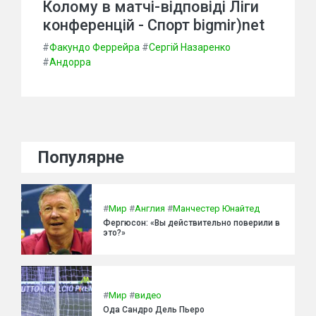
Колому в матчі-відповіді Ліги
конференцій - Спорт bigmir)net
#
Факундо Феррейра
#
Сергій Назаренко
#
Андорра
Популярне
#
Мир
#
Англия
#
Манчестер Юнайтед
Фергюсон: «Вы действительно поверили в
это?»
#
Мир
#
видео
Ода Сандро Дель Пьеро