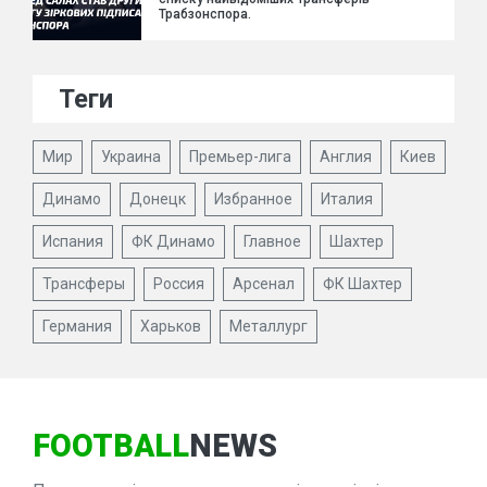
Трабзонспора.
Теги
Мир
Украина
Премьер-лига
Англия
Киев
Динамо
Донецк
Избранное
Италия
Испания
ФК Динамо
Главное
Шахтер
Трансферы
Россия
Арсенал
ФК Шахтер
Германия
Харьков
Металлург
FOOTBALL
NEWS