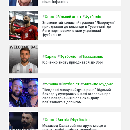
після Інфантіно.
#
Євро
#
Вільний агент
#
Футболіст
Знаменитий колишній гравець "Ліверпуля"
приєднався до команди в Туреччині, де
його партнерами стали українські
футболісти.
#
Харків
#
Футболіст
#
Півзахисник
Юрченко знову приєднався до Зорі.
#
Україна
#
Футболіст
#
Михайло Мудрик
"Невдовзі знову вийду на ринг." Відомий
боксер у суперважкій вазі оголосив про
своє повернення після скандалу,
пов'язаного з допінгом.
#
Євро
#
Англія
#
Футболіст
Мохамед Салах зайняв друге місце в
списку найвідоміших трансферів