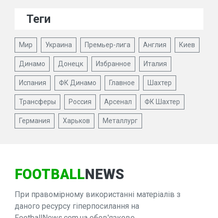
Теги
Мир
Украина
Премьер-лига
Англия
Киев
Динамо
Донецк
Избранное
Италия
Испания
ФК Динамо
Главное
Шахтер
Трансферы
Россия
Арсенал
ФК Шахтер
Германия
Харьков
Металлург
FOOTBALL
NEWS
При правомірному використанні матеріалів з
даного ресурсу гіперпосилання на
FootballNews.com.ua обов'язкове.