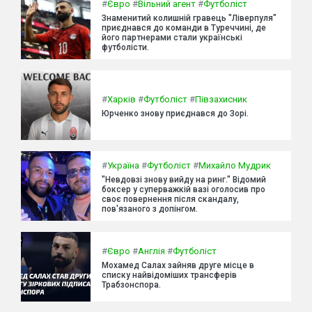
#
Євро
#
Вільний агент
#
Футболіст
Знаменитий колишній гравець "Ліверпуля"
приєднався до команди в Туреччині, де
його партнерами стали українські
футболісти.
#
Харків
#
Футболіст
#
Півзахисник
Юрченко знову приєднався до Зорі.
#
Україна
#
Футболіст
#
Михайло Мудрик
"Невдовзі знову вийду на ринг." Відомий
боксер у суперважкій вазі оголосив про
своє повернення після скандалу,
пов'язаного з допінгом.
#
Євро
#
Англія
#
Футболіст
Мохамед Салах зайняв друге місце в
списку найвідоміших трансферів
Трабзонспора.