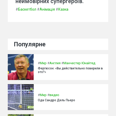
неймовірних супергероїв.
#
Баскетбол
#
Анімація
#
Казка
Популярне
#
Мир
#
Англия
#
Манчестер Юнайтед
Фергюсон: «Вы действительно поверили в
это?»
#
Мир
#
видео
Ода Сандро Дель Пьеро