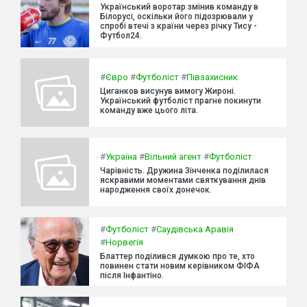
Український воротар змінив команду в
Білорусі, оскільки його підозрювали у
спробі втечі з країни через річку Тису -
Футбол24.
#
Євро
#
Футболіст
#
Півзахисник
Циганков висунув вимогу Жироні.
Український футболіст прагне покинути
команду вже цього літа.
#
Україна
#
Вільний агент
#
Футболіст
Чарівність. Дружина Зінченка поділилася
яскравими моментами святкування днів
народження своїх донечок.
#
Футболіст
#
Саудівська Аравія
#
Норвегія
Блаттер поділився думкою про те, хто
повинен стати новим керівником ФІФА
після Інфантіно.