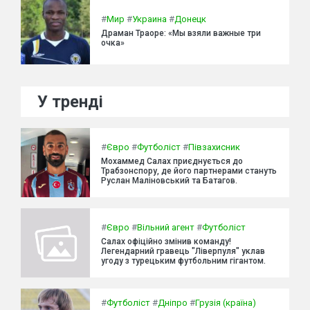
#
Мир
#
Украина
#
Донецк
Драман Траоре: «Мы взяли важные три
очка»
У тренді
#
Євро
#
Футболіст
#
Півзахисник
Мохаммед Салах приєднується до
Трабзонспору, де його партнерами стануть
Руслан Маліновський та Батагов.
#
Євро
#
Вільний агент
#
Футболіст
Салах офіційно змінив команду!
Легендарний гравець "Ліверпуля" уклав
угоду з турецьким футбольним гігантом.
#
Футболіст
#
Дніпро
#
Грузія (країна)