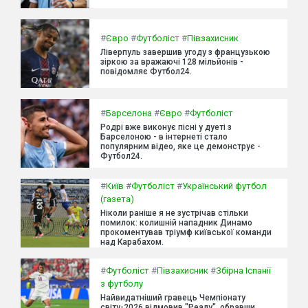
#
Євро
#
Футболіст
#
Півзахисник
Ліверпуль завершив угоду з французькою
зіркою за вражаючі 128 мільйонів -
повідомляє Футбол24.
#
Барселона
#
Євро
#
Футболіст
Родрі вже виконує пісні у дуеті з
Барселоною - в інтернеті стало
популярним відео, яке це демонструє -
Футбол24.
#
Київ
#
Футболіст
#
Український футбол
(газета)
Ніколи раніше я не зустрічав стільки
помилок: колишній нападник Динамо
прокоментував тріумф київської команди
над Карабахом.
#
Футболіст
#
Півзахисник
#
Збірна Іспанії
з футболу
Найвидатніший гравець Чемпіонату
світу-2026 відмовив "Реалу", обравши