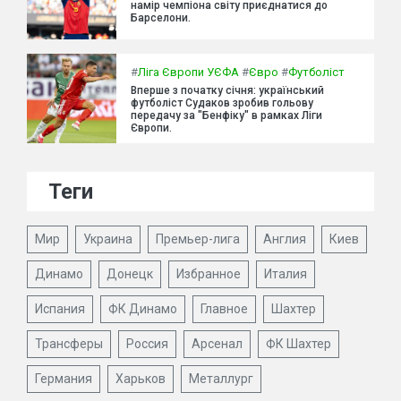
намір чемпіона світу приєднатися до
Барселони.
#
Ліга Європи УЄФА
#
Євро
#
Футболіст
Вперше з початку січня: український
футболіст Судаков зробив гольову
передачу за "Бенфіку" в рамках Ліги
Європи.
Теги
Мир
Украина
Премьер-лига
Англия
Киев
Динамо
Донецк
Избранное
Италия
Испания
ФК Динамо
Главное
Шахтер
Трансферы
Россия
Арсенал
ФК Шахтер
Германия
Харьков
Металлург