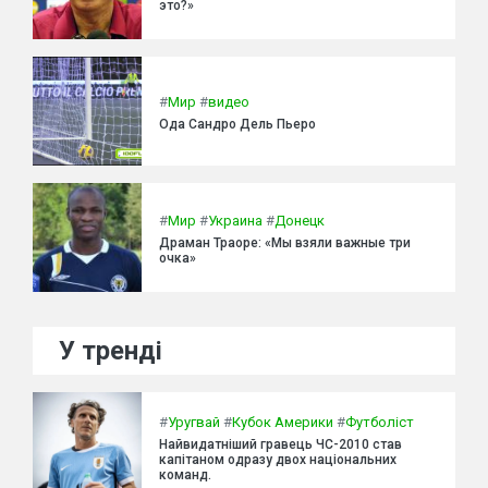
это?»
#
Мир
#
видео
Ода Сандро Дель Пьеро
#
Мир
#
Украина
#
Донецк
Драман Траоре: «Мы взяли важные три
очка»
У тренді
#
Уругвай
#
Кубок Америки
#
Футболіст
Найвидатніший гравець ЧС-2010 став
капітаном одразу двох національних
команд.