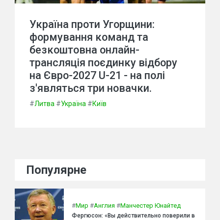
Україна проти Угорщини:
формування команд та
безкоштовна онлайн-
трансляція поєдинку відбору
на Євро-2027 U-21 - на полі
з'являться три новачки.
#
Литва
#
Україна
#
Київ
Популярне
#
Мир
#
Англия
#
Манчестер Юнайтед
Фергюсон: «Вы действительно поверили в