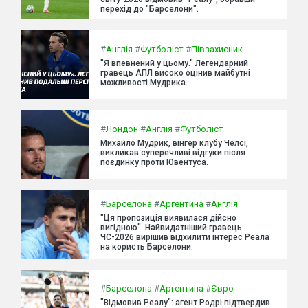
перехід до "Барселони".
#
Англія
#
Футболіст
#
Півзахисник
"Я впевнений у цьому." Легендарний
гравець АПЛ високо оцінив майбутні
можливості Мудрика.
#
Лондон
#
Англія
#
Футболіст
Михайло Мудрик, вінгер клубу Челсі,
викликав суперечливі відгуки після
поєдинку проти Ювентуса.
#
Барселона
#
Аргентина
#
Англія
"Ця пропозиція виявилася дійсно
вигідною". Найвидатніший гравець
ЧС-2026 вирішив відхилити інтерес Реала
на користь Барселони.
#
Барселона
#
Аргентина
#
Євро
"Відмовив Реалу": агент Родрі підтвердив