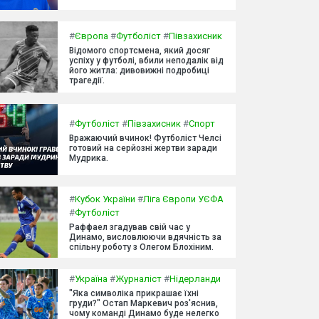
#
Європа
#
Футболіст
#
Півзахисник
Відомого спортсмена, який досяг
успіху у футболі, вбили неподалік від
його житла: дивовижні подробиці
трагедії.
#
Футболіст
#
Півзахисник
#
Спорт
Вражаючий вчинок! Футболіст Челсі
готовий на серйозні жертви заради
Мудрика.
#
Кубок України
#
Ліга Європи УЄФА
#
Футболіст
Раффаел згадував свій час у
Динамо, висловлюючи вдячність за
спільну роботу з Олегом Блохіним.
#
Україна
#
Журналіст
#
Нідерланди
"Яка символіка прикрашає їхні
груди?" Остап Маркевич роз'яснив,
чому команді Динамо буде нелегко