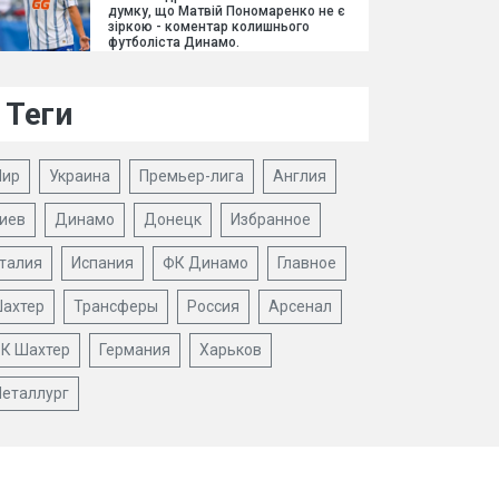
думку, що Матвій Пономаренко не є
зіркою - коментар колишнього
футболіста Динамо.
Теги
ир
Украина
Премьер-лига
Англия
иев
Динамо
Донецк
Избранное
талия
Испания
ФК Динамо
Главное
ахтер
Трансферы
Россия
Арсенал
К Шахтер
Германия
Харьков
еталлург