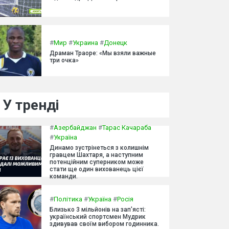
#
Мир
#
Украина
#
Донецк
Драман Траоре: «Мы взяли важные
три очка»
У тренді
#
Азербайджан
#
Тарас Качараба
#
Україна
Динамо зустрінеться з колишнім
гравцем Шахтаря, а наступним
потенційним суперником може
стати ще один вихованець цієї
команди.
#
Політика
#
Україна
#
Росія
Близько 3 мільйонів на зап'ясті:
український спортсмен Мудрик
здивував своїм вибором годинника.