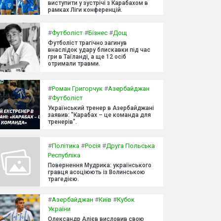
виступити у зустрічі з Карабахом в
рамках Ліги конференцій.
#
Футболіст
#
Бізнес
#
Дощ
Футболіст трагічно загинув
внаслідок удару блискавки під час
гри в Таїланді, а ще 12 осіб
отримали травми.
#
Роман Григорчук
#
Азербайджан
#
Футболіст
Український тренер в Азербайджані
заявив: "Карабах – це команда для
тренерів".
#
Політика
#
Росія
#
Друга Польська
Республіка
Повернення Мудрика: українського
гравця асоціюють із Волинською
трагедією.
#
Азербайджан
#
Київ
#
Кубок
України
Олександр Алієв висловив свою