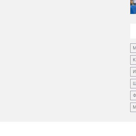
М
К
И
Ш
Ф
М