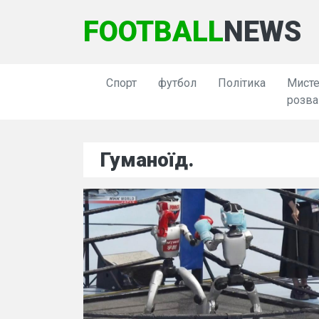
FOOTBALL
NEWS
Спорт
футбол
Політика
Мисте
розва
Гуманоїд.