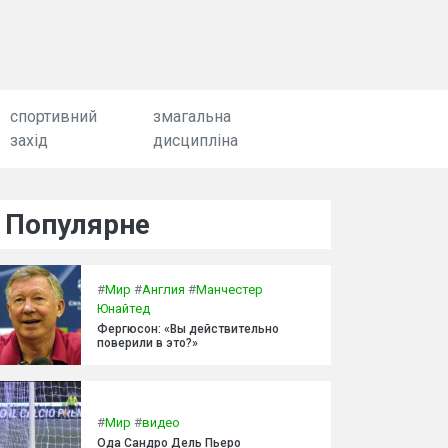
спортивний
змагальна
захід
дисципліна
Популярне
#
Мир
#
Англия
#
Манчестер
Юнайтед
Фергюсон: «Вы действительно
поверили в это?»
#
Мир
#
видео
Ода Сандро Дель Пьеро