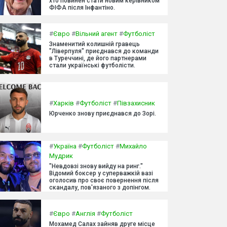
хто повинен стати новим керівником
ФІФА після Інфантіно.
#
Євро
#
Вільний агент
#
Футболіст
Знаменитий колишній гравець
"Ліверпуля" приєднався до команди
в Туреччині, де його партнерами
стали українські футболісти.
#
Харків
#
Футболіст
#
Півзахисник
Юрченко знову приєднався до Зорі.
#
Україна
#
Футболіст
#
Михайло
Мудрик
"Невдовзі знову вийду на ринг."
Відомий боксер у суперважкій вазі
оголосив про своє повернення після
скандалу, пов'язаного з допінгом.
#
Євро
#
Англія
#
Футболіст
Мохамед Салах зайняв друге місце