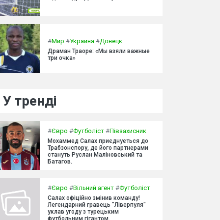
#
Мир
#
Украина
#
Донецк
Драман Траоре: «Мы взяли важные
три очка»
У тренді
#
Євро
#
Футболіст
#
Півзахисник
Мохаммед Салах приєднується до
Трабзонспору, де його партнерами
стануть Руслан Маліновський та
Батагов.
#
Євро
#
Вільний агент
#
Футболіст
Салах офіційно змінив команду!
Легендарний гравець "Ліверпуля"
уклав угоду з турецьким
футбольним гігантом.