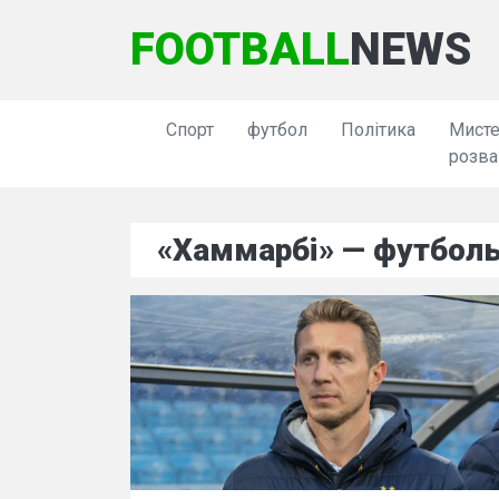
FOOTBALL
NEWS
Спорт
футбол
Політика
Мисте
розва
«Хаммарбі» — футболь