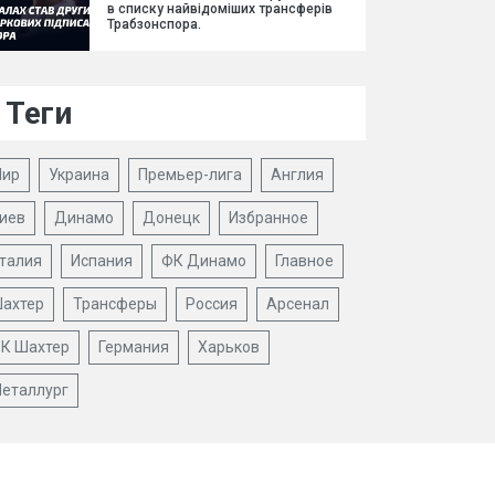
в списку найвідоміших трансферів
Трабзонспора.
Теги
ир
Украина
Премьер-лига
Англия
иев
Динамо
Донецк
Избранное
талия
Испания
ФК Динамо
Главное
ахтер
Трансферы
Россия
Арсенал
К Шахтер
Германия
Харьков
еталлург