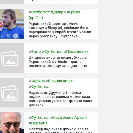
#
Футболіст
#
Дніпро
#
Грузія
(країна)
Український воротар змінив
команду в Білорусі, оскільки його
підозрювали у спробі втечі з країни
через річку Тису - Футбол24.
#
Євро
#
Футболіст
#
Півзахисник
Циганков висунув вимогу Жироні.
Український футболіст прагне
покинути команду вже цього літа.
#
Україна
#
Вільний агент
#
Футболіст
Чарівність. Дружина Зінченка
поділилася яскравими моментами
святкування днів народження своїх
донечок.
#
Футболіст
#
Саудівська Аравія
#
Норвегія
Блаттер поділився думкою про те,