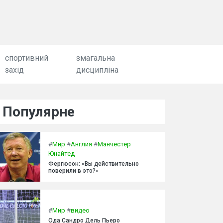
спортивний
змагальна
захід
дисципліна
Популярне
#
Мир
#
Англия
#
Манчестер
Юнайтед
Фергюсон: «Вы действительно
поверили в это?»
#
Мир
#
видео
Ода Сандро Дель Пьеро