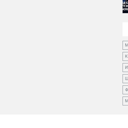
М
К
И
Ш
Ф
М