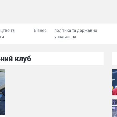
цтво та
Бізнес
політика та державне
ги
управління
ний клуб