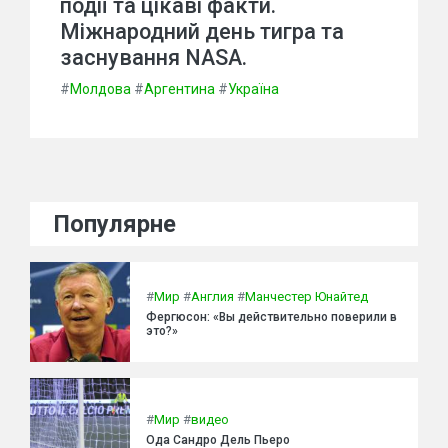
події та цікаві факти.
Міжнародний день тигра та
заснування NASA.
#
Молдова
#
Аргентина
#
Україна
Популярне
#
Мир
#
Англия
#
Манчестер Юнайтед
Фергюсон: «Вы действительно поверили в
это?»
#
Мир
#
видео
Ода Сандро Дель Пьеро