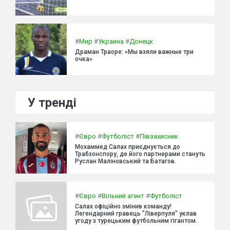
#
Мир
#
Украина
#
Донецк
Драман Траоре: «Мы взяли важные три
очка»
У тренді
#
Євро
#
Футболіст
#
Півзахисник
Мохаммед Салах приєднується до
Трабзонспору, де його партнерами стануть
Руслан Маліновський та Батагов.
#
Євро
#
Вільний агент
#
Футболіст
Салах офіційно змінив команду!
Легендарний гравець "Ліверпуля" уклав
угоду з турецьким футбольним гігантом.