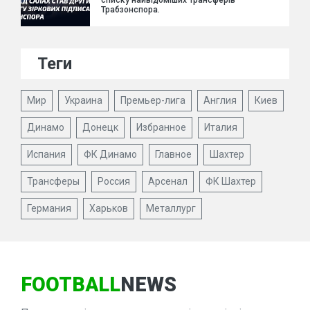
Трабзонспора.
Теги
Мир
Украина
Премьер-лига
Англия
Киев
Динамо
Донецк
Избранное
Италия
Испания
ФК Динамо
Главное
Шахтер
Трансферы
Россия
Арсенал
ФК Шахтер
Германия
Харьков
Металлург
FOOTBALL
NEWS