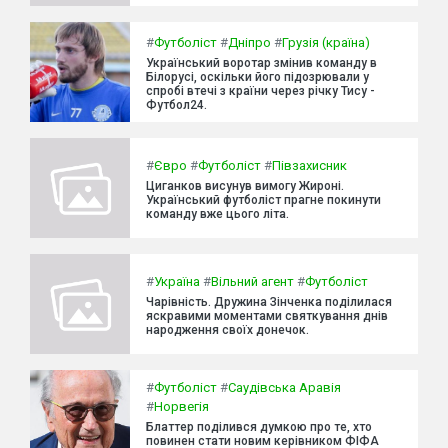
#
Футболіст
#
Дніпро
#
Грузія (країна)
Український воротар змінив команду в
Білорусі, оскільки його підозрювали у
спробі втечі з країни через річку Тису -
Футбол24.
#
Євро
#
Футболіст
#
Півзахисник
Циганков висунув вимогу Жироні.
Український футболіст прагне покинути
команду вже цього літа.
#
Україна
#
Вільний агент
#
Футболіст
Чарівність. Дружина Зінченка поділилася
яскравими моментами святкування днів
народження своїх донечок.
#
Футболіст
#
Саудівська Аравія
#
Норвегія
Блаттер поділився думкою про те, хто
повинен стати новим керівником ФІФА