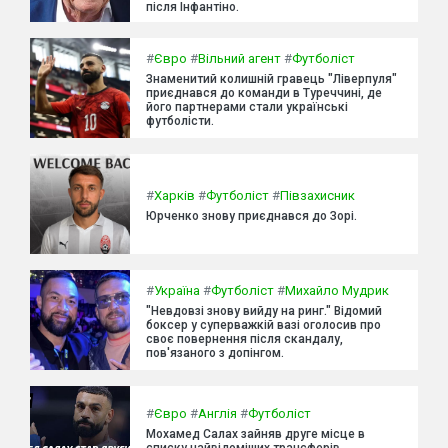
після Інфантіно.
#
Євро
#
Вільний агент
#
Футболіст
Знаменитий колишній гравець "Ліверпуля"
приєднався до команди в Туреччині, де
його партнерами стали українські
футболісти.
#
Харків
#
Футболіст
#
Півзахисник
Юрченко знову приєднався до Зорі.
#
Україна
#
Футболіст
#
Михайло Мудрик
"Невдовзі знову вийду на ринг." Відомий
боксер у суперважкій вазі оголосив про
своє повернення після скандалу,
пов'язаного з допінгом.
#
Євро
#
Англія
#
Футболіст
Мохамед Салах зайняв друге місце в
списку найвідоміших трансферів