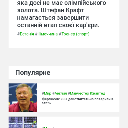
яка досі не має олімпійського
золота. Штефан Крафт
намагається завершити
останній етап своєї кар'єри.
#
Естонія
#
Німеччина
#
Тренер (спорт)
Популярне
#
Мир
#
Англия
#
Манчестер Юнайтед
Фергюсон: «Вы действительно поверили в
это?»