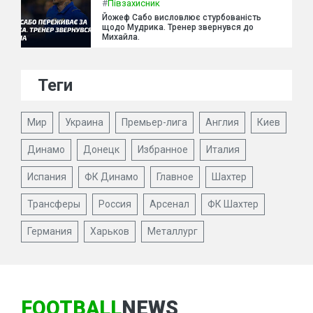
#
Півзахисник
Йожеф Сабо висловлює стурбованість
щодо Мудрика. Тренер звернувся до
Михайла.
Теги
Мир
Украина
Премьер-лига
Англия
Киев
Динамо
Донецк
Избранное
Италия
Испания
ФК Динамо
Главное
Шахтер
Трансферы
Россия
Арсенал
ФК Шахтер
Германия
Харьков
Металлург
FOOTBALL
NEWS