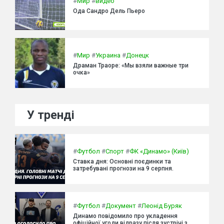
#
Мир
#
видео
Ода Сандро Дель Пьеро
#
Мир
#
Украина
#
Донецк
Драман Траоре: «Мы взяли важные три
очка»
У тренді
#
Футбол
#
Спорт
#
ФК «Динамо» (Київ)
Ставка дня: Основні поєдинки та
затребувані прогнози на 9 серпня.
#
Футбол
#
Документ
#
Леонід Буряк
Динамо повідомило про укладення
офіційної угоди відразу після зустрічі з