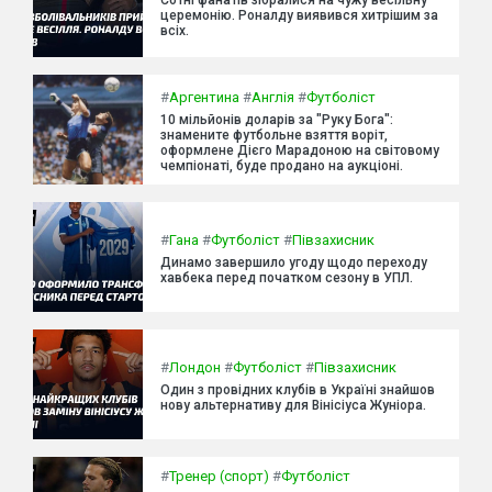
церемонію. Роналду виявився хитрішим за
всіх.
#
Аргентина
#
Англія
#
Футболіст
10 мільйонів доларів за "Руку Бога":
знамените футбольне взяття воріт,
оформлене Дієго Марадоною на світовому
чемпіонаті, буде продано на аукціоні.
#
Гана
#
Футболіст
#
Півзахисник
Динамо завершило угоду щодо переходу
хавбека перед початком сезону в УПЛ.
#
Лондон
#
Футболіст
#
Півзахисник
Один з провідних клубів в Україні знайшов
нову альтернативу для Вінісіуса Жуніора.
#
Тренер (спорт)
#
Футболіст