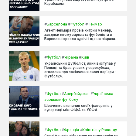
Карабахом.
#
Барселона
#
Футбол
#
Неймар
Агент Неймара провів хитрий маневр,
завдяки якому зарплата футболіста в
Барселоні зросла вдвічі і ще на півраза.
#
Футбол
#
Україна
#
Київ
Український футболіст, який виступав у
Польщі та брав участь у єврокубках,
оголосив про закінчення своєї кар'єри -
Футбол24.
#
Футбол
#
Азербайджан
#
Українська
асоціація футболу
Шевченко визначив своїх фаворитів у
суперечці між ФІФА та УЄФА.
#
Футбол
#
Франція
#
Кріштіану Роналду
Сотні фанатів зібралися на чужу весільну