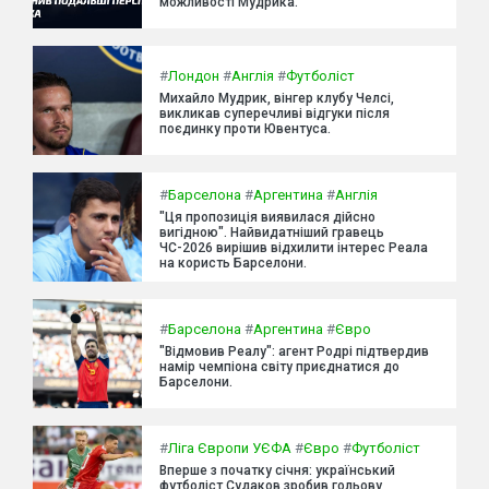
можливості Мудрика.
#
Лондон
#
Англія
#
Футболіст
Михайло Мудрик, вінгер клубу Челсі,
викликав суперечливі відгуки після
поєдинку проти Ювентуса.
#
Барселона
#
Аргентина
#
Англія
"Ця пропозиція виявилася дійсно
вигідною". Найвидатніший гравець
ЧС-2026 вирішив відхилити інтерес Реала
на користь Барселони.
#
Барселона
#
Аргентина
#
Євро
"Відмовив Реалу": агент Родрі підтвердив
намір чемпіона світу приєднатися до
Барселони.
#
Ліга Європи УЄФА
#
Євро
#
Футболіст
Вперше з початку січня: український
футболіст Судаков зробив гольову