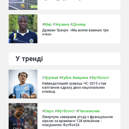
#
Мир
#
Украина
#
Донецк
Драман Траоре: «Мы взяли важные три
очка»
У тренді
#
Уругвай
#
Кубок Америки
#
Футболіст
Найвидатніший гравець ЧС-2010 став
капітаном одразу двох національних
команд.
#
Євро
#
Футболіст
#
Півзахисник
Ліверпуль завершив угоду з французькою
зіркою за вражаючі 128 мільйонів -
повідомляє Футбол24.