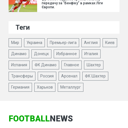
передачу за "Бенфіку" в рамках Ліги
Європи.
Теги
Мир
Украина
Премьер-лига
Англия
Киев
Динамо
Донецк
Избранное
Италия
Испания
ФК Динамо
Главное
Шахтер
Трансферы
Россия
Арсенал
ФК Шахтер
Германия
Харьков
Металлург
FOOTBALL
NEWS