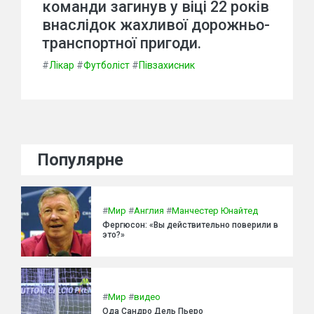
команди загинув у віці 22 років
внаслідок жахливої дорожньо-
транспортної пригоди.
#
Лікар
#
Футболіст
#
Півзахисник
Популярне
#
Мир
#
Англия
#
Манчестер Юнайтед
Фергюсон: «Вы действительно поверили в
это?»
#
Мир
#
видео
Ода Сандро Дель Пьеро