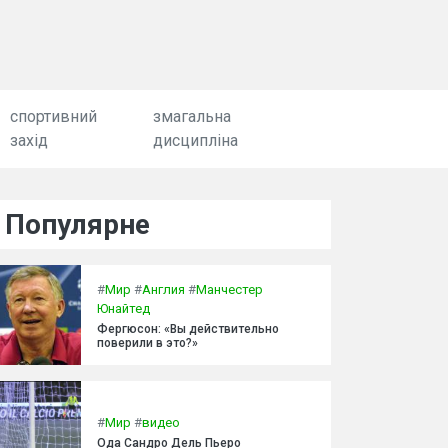
спортивний
змагальна
захід
дисципліна
Популярне
#
Мир
#
Англия
#
Манчестер
Юнайтед
Фергюсон: «Вы действительно
поверили в это?»
#
Мир
#
видео
Ода Сандро Дель Пьеро