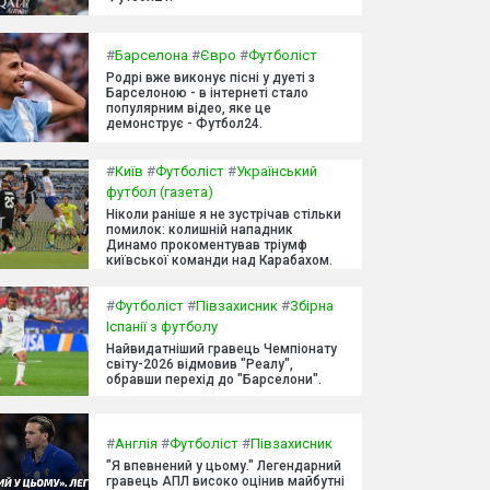
#
Барселона
#
Євро
#
Футболіст
Родрі вже виконує пісні у дуеті з
Барселоною - в інтернеті стало
популярним відео, яке це
демонструє - Футбол24.
#
Київ
#
Футболіст
#
Український
футбол (газета)
Ніколи раніше я не зустрічав стільки
помилок: колишній нападник
Динамо прокоментував тріумф
київської команди над Карабахом.
#
Футболіст
#
Півзахисник
#
Збірна
Іспанії з футболу
Найвидатніший гравець Чемпіонату
світу-2026 відмовив "Реалу",
обравши перехід до "Барселони".
#
Англія
#
Футболіст
#
Півзахисник
"Я впевнений у цьому." Легендарний
гравець АПЛ високо оцінив майбутні