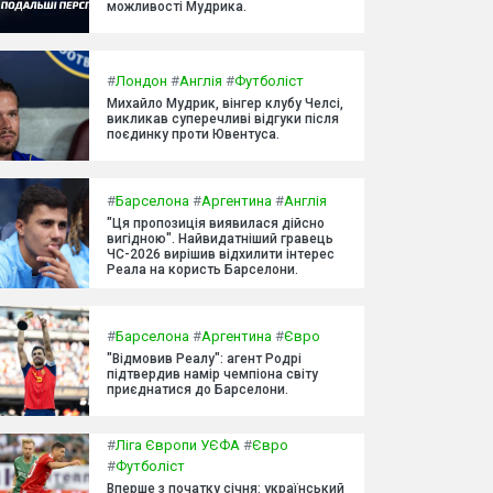
можливості Мудрика.
#
Лондон
#
Англія
#
Футболіст
Михайло Мудрик, вінгер клубу Челсі,
викликав суперечливі відгуки після
поєдинку проти Ювентуса.
#
Барселона
#
Аргентина
#
Англія
"Ця пропозиція виявилася дійсно
вигідною". Найвидатніший гравець
ЧС-2026 вирішив відхилити інтерес
Реала на користь Барселони.
#
Барселона
#
Аргентина
#
Євро
"Відмовив Реалу": агент Родрі
підтвердив намір чемпіона світу
приєднатися до Барселони.
#
Ліга Європи УЄФА
#
Євро
#
Футболіст
Вперше з початку січня: український