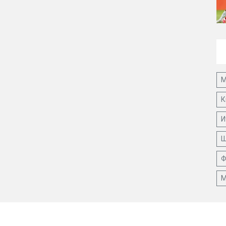
М
К
И
Ш
Ф
М