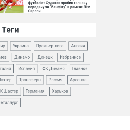
футболіст Судаков зробив гольову
передачу за "Бенфіку" в рамках Ліги
Європи.
Теги
ир
Украина
Премьер-лига
Англия
иев
Динамо
Донецк
Избранное
талия
Испания
ФК Динамо
Главное
ахтер
Трансферы
Россия
Арсенал
К Шахтер
Германия
Харьков
еталлург