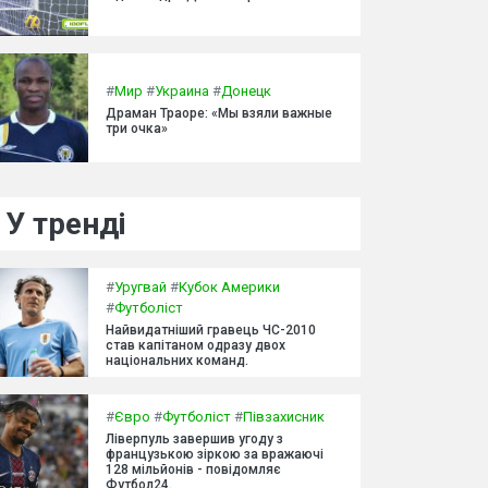
#
Мир
#
Украина
#
Донецк
Драман Траоре: «Мы взяли важные
три очка»
У тренді
#
Уругвай
#
Кубок Америки
#
Футболіст
Найвидатніший гравець ЧС-2010
став капітаном одразу двох
національних команд.
#
Євро
#
Футболіст
#
Півзахисник
Ліверпуль завершив угоду з
французькою зіркою за вражаючі
128 мільйонів - повідомляє
Футбол24.