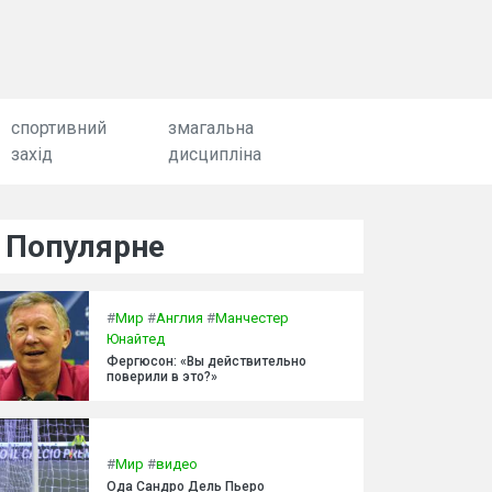
спортивний
змагальна
захід
дисципліна
Популярне
#
Мир
#
Англия
#
Манчестер
Юнайтед
Фергюсон: «Вы действительно
поверили в это?»
#
Мир
#
видео
Ода Сандро Дель Пьеро