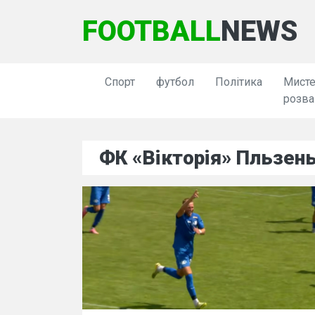
FOOTBALL
NEWS
Спорт
футбол
Політика
Мисте
розва
ФК «Вікторія» Пльзен