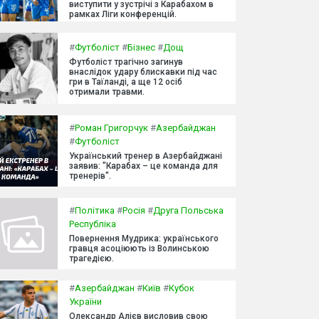
виступити у зустрічі з Карабахом в
рамках Ліги конференцій.
#
Футболіст
#
Бізнес
#
Дощ
Футболіст трагічно загинув
внаслідок удару блискавки під час
гри в Таїланді, а ще 12 осіб
отримали травми.
#
Роман Григорчук
#
Азербайджан
#
Футболіст
Український тренер в Азербайджані
заявив: "Карабах – це команда для
тренерів".
#
Політика
#
Росія
#
Друга Польська
Республіка
Повернення Мудрика: українського
гравця асоціюють із Волинською
трагедією.
#
Азербайджан
#
Київ
#
Кубок
України
Олександр Алієв висловив свою