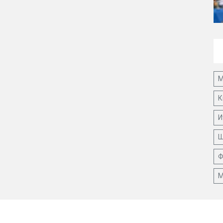
М
К
И
Ш
Ф
М