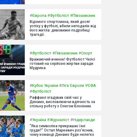
#
Європа
#
Футболіст
#
Півзахисник
Відомого спортсмена, який досяг
успіху у футболі, вбили неподалік від
його житла: дивовижні подробиці
трагедії.
#
Футболіст
#
Півзахисник
#
Спорт
Вражаючий вчинок! Футболіст Челсі
готовий на серйозні жертви заради
Мудрика.
#
Кубок України
#
Ліга Європи УЄФА
#
Футболіст
Раффаел згадував свій час у
Динамо, висловлюючи вдячність за
спільну роботу з Олегом Блохіним.
#
Україна
#
Журналіст
#
Нідерланди
"Яка символіка прикрашає їхні
груди?" Остап Маркевич роз'яснив,
чому команді Динамо буде нелегко