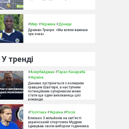
#
Мир
#
Украина
#
Донецк
Драман Траоре: «Мы взяли важные
три очка»
У тренді
#
Азербайджан
#
Тарас Качараба
#
Україна
Динамо зустрінеться з колишнім
гравцем Шахтаря, а наступним
потенційним суперником може
стати ще один вихованець цієї
команди.
#
Політика
#
Україна
#
Росія
Близько 3 мільйонів на зап'ясті:
український спортсмен Мудрик
здивував своїм вибором годинника.