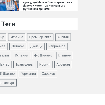
думку, що Матвій Пономаренко не є
зіркою - коментар колишнього
футболіста Динамо.
Теги
ир
Украина
Премьер-лига
Англия
иев
Динамо
Донецк
Избранное
талия
Испания
ФК Динамо
Главное
ахтер
Трансферы
Россия
Арсенал
К Шахтер
Германия
Харьков
еталлург