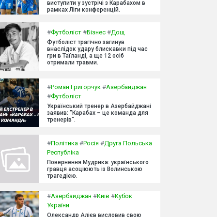
виступити у зустрічі з Карабахом в
рамках Ліги конференцій.
#
Футболіст
#
Бізнес
#
Дощ
Футболіст трагічно загинув
внаслідок удару блискавки під час
гри в Таїланді, а ще 12 осіб
отримали травми.
#
Роман Григорчук
#
Азербайджан
#
Футболіст
Український тренер в Азербайджані
заявив: "Карабах – це команда для
тренерів".
#
Політика
#
Росія
#
Друга Польська
Республіка
Повернення Мудрика: українського
гравця асоціюють із Волинською
трагедією.
#
Азербайджан
#
Київ
#
Кубок
України
Олександр Алієв висловив свою