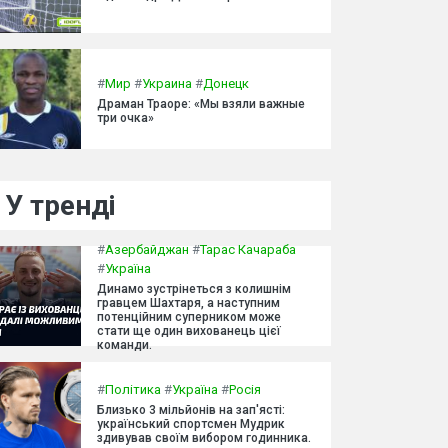
#
Мир
#
Украина
#
Донецк
Драман Траоре: «Мы взяли важные
три очка»
У тренді
#
Азербайджан
#
Тарас Качараба
#
Україна
Динамо зустрінеться з колишнім
гравцем Шахтаря, а наступним
потенційним суперником може
стати ще один вихованець цієї
команди.
#
Політика
#
Україна
#
Росія
Близько 3 мільйонів на зап'ясті:
український спортсмен Мудрик
здивував своїм вибором годинника.