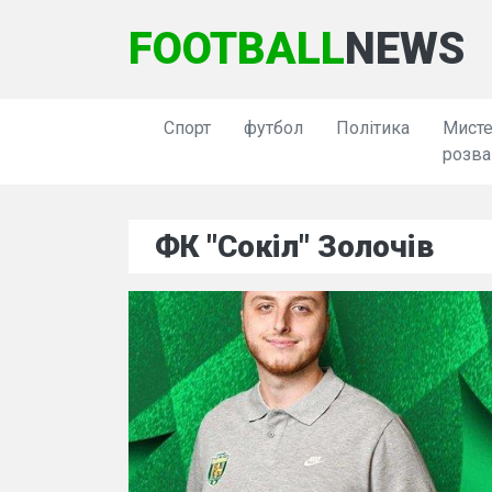
FOOTBALL
NEWS
Спорт
футбол
Політика
Мисте
розва
ФК "Сокіл" Золочів