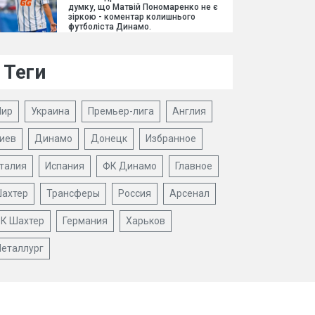
думку, що Матвій Пономаренко не є
зіркою - коментар колишнього
футболіста Динамо.
Теги
ир
Украина
Премьер-лига
Англия
иев
Динамо
Донецк
Избранное
талия
Испания
ФК Динамо
Главное
ахтер
Трансферы
Россия
Арсенал
К Шахтер
Германия
Харьков
еталлург