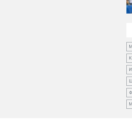
М
К
И
Ш
Ф
М