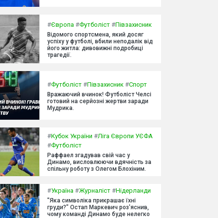
#
Європа
#
Футболіст
#
Півзахисник
Відомого спортсмена, який досяг
успіху у футболі, вбили неподалік від
його житла: дивовижні подробиці
трагедії.
#
Футболіст
#
Півзахисник
#
Спорт
Вражаючий вчинок! Футболіст Челсі
готовий на серйозні жертви заради
Мудрика.
#
Кубок України
#
Ліга Європи УЄФА
#
Футболіст
Раффаел згадував свій час у
Динамо, висловлюючи вдячність за
спільну роботу з Олегом Блохіним.
#
Україна
#
Журналіст
#
Нідерланди
"Яка символіка прикрашає їхні
груди?" Остап Маркевич роз'яснив,
чому команді Динамо буде нелегко