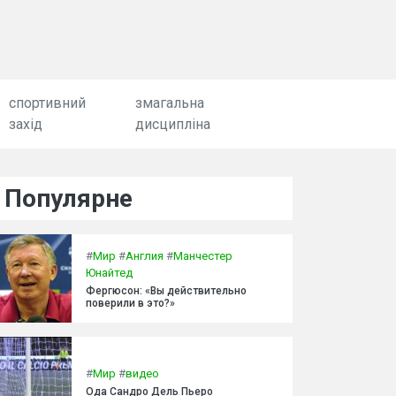
спортивний
змагальна
захід
дисципліна
Популярне
#
Мир
#
Англия
#
Манчестер
Юнайтед
Фергюсон: «Вы действительно
поверили в это?»
#
Мир
#
видео
Ода Сандро Дель Пьеро