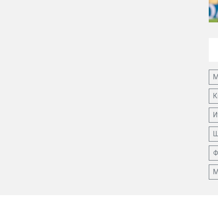
М
К
И
Ш
Ф
М