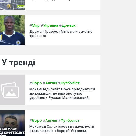
#
Мир
#
Украина
#
Донецк
Драман Траоре: «Мы взяли важные
три очка»
У тренді
#
Євро
#
Англія
#
Футболіст
Мохаммед Салах може приєднатися
до команди, де вже виступає
українець Руслан Малиновський.
#
Євро
#
Англія
#
Футболіст
Мохамед Салах имеет возможность
стать частью сборной Украины.