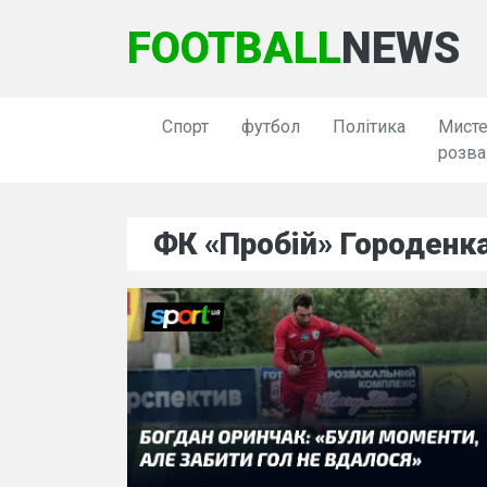
FOOTBALL
NEWS
Спорт
футбол
Політика
Мисте
розва
ФК «Пробій» Городенк