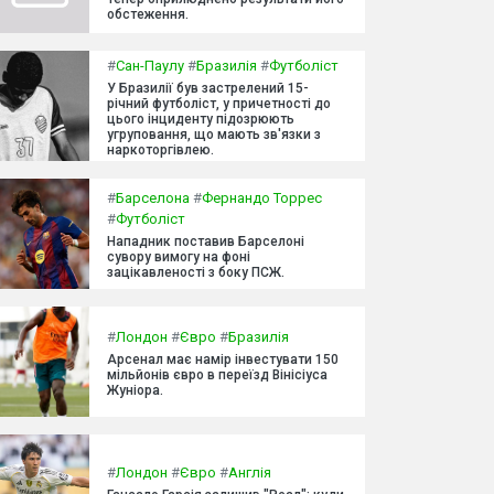
обстеження.
#
Сан-Паулу
#
Бразилія
#
Футболіст
У Бразилії був застрелений 15-
річний футболіст, у причетності до
цього інциденту підозрюють
угруповання, що мають зв'язки з
наркоторгівлею.
#
Барселона
#
Фернандо Торрес
#
Футболіст
Нападник поставив Барселоні
сувору вимогу на фоні
зацікавленості з боку ПСЖ.
#
Лондон
#
Євро
#
Бразилія
Арсенал має намір інвестувати 150
мільйонів євро в переїзд Вінісіуса
Жуніора.
#
Лондон
#
Євро
#
Англія