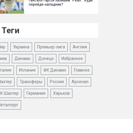
Гансало Гарсія залишив "Реал": куди
перейде нападник?
Теги
ир
Украина
Премьер-лига
Англия
иев
Динамо
Донецк
Избранное
талия
Испания
ФК Динамо
Главное
ахтер
Трансферы
Россия
Арсенал
К Шахтер
Германия
Харьков
еталлург