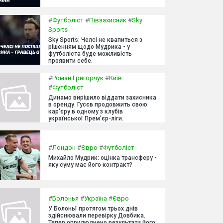
#
Футболіст
#
Півзахисник
#
Sky
Sports
Sky Sports: Челсі не квапиться з
рішенням щодо Мудрика - у
футболіста буде можливість
проявити себе.
#
Роман Григорчук
#
Київ
#
Футболіст
Динамо вирішило віддати захисника
в оренду. Гусєв продовжить свою
кар'єру в одному з клубів
української Прем'єр-ліги.
#
Лондон
#
Євро
#
Футболіст
Михайло Мудрик: оцінка трансферу -
яку суму має його контракт?
#
Болонья
#
Україна
#
Євро
У Болоньї протягом трьох днів
здійснювали перевірку Довбика.
Тепер оприлюднено результати його