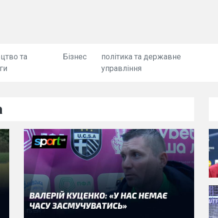
цтво та
Бізнес
політика та державне
ги
управління
а