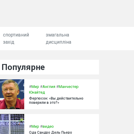
спортивний
змагальна
захід
дисципліна
Популярне
#
Мир
#
Англия
#
Манчестер
Юнайтед
Фергюсон: «Вы действительно
поверили в это?»
#
Мир
#
видео
Ода Сандро Дель Пьеро