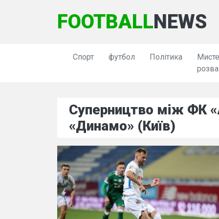
FOOTBALL
NEWS
Спорт
футбол
Політика
Мисте
розва
Суперництво між ФК «А
«Динамо» (Київ)