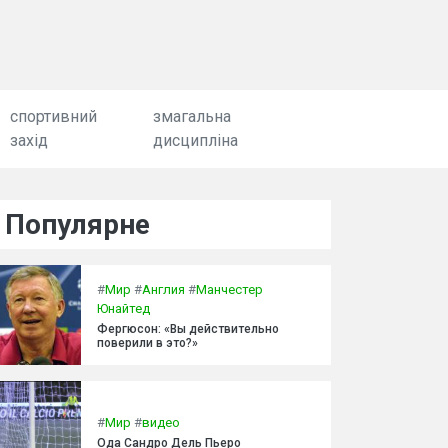
спортивний
змагальна
захід
дисципліна
Популярне
#
Мир
#
Англия
#
Манчестер
Юнайтед
Фергюсон: «Вы действительно
поверили в это?»
#
Мир
#
видео
Ода Сандро Дель Пьеро