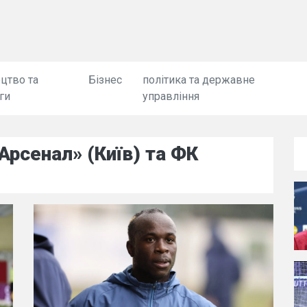
цтво та
Бізнес
політика та державне
ги
управління
рсенал» (Київ) та ФК