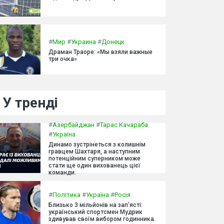
#
Мир
#
Украина
#
Донецк
Драман Траоре: «Мы взяли важные
три очка»
У тренді
#
Азербайджан
#
Тарас Качараба
#
Україна
Динамо зустрінеться з колишнім
гравцем Шахтаря, а наступним
потенційним суперником може
стати ще один вихованець цієї
команди.
#
Політика
#
Україна
#
Росія
Близько 3 мільйонів на зап'ясті:
український спортсмен Мудрик
здивував своїм вибором годинника.