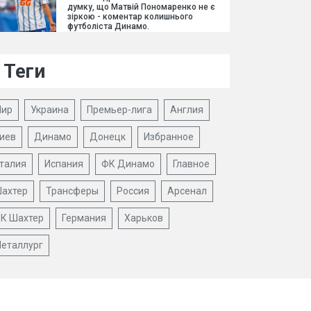
думку, що Матвій Пономаренко не є
зіркою - коментар колишнього
футболіста Динамо.
Теги
ир
Украина
Премьер-лига
Англия
иев
Динамо
Донецк
Избранное
талия
Испания
ФК Динамо
Главное
ахтер
Трансферы
Россия
Арсенал
К Шахтер
Германия
Харьков
еталлург