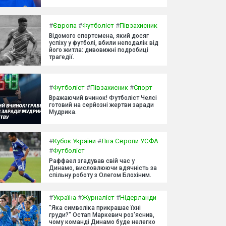
#
Європа
#
Футболіст
#
Півзахисник
Відомого спортсмена, який досяг
успіху у футболі, вбили неподалік від
його житла: дивовижні подробиці
трагедії.
#
Футболіст
#
Півзахисник
#
Спорт
Вражаючий вчинок! Футболіст Челсі
готовий на серйозні жертви заради
Мудрика.
#
Кубок України
#
Ліга Європи УЄФА
#
Футболіст
Раффаел згадував свій час у
Динамо, висловлюючи вдячність за
спільну роботу з Олегом Блохіним.
#
Україна
#
Журналіст
#
Нідерланди
"Яка символіка прикрашає їхні
груди?" Остап Маркевич роз'яснив,
чому команді Динамо буде нелегко