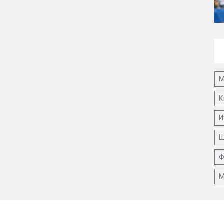
М
К
И
Ш
Ф
М