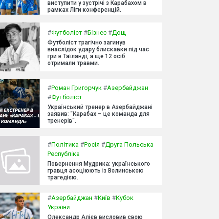
виступити у зустрічі з Карабахом в
рамках Ліги конференцій.
#
Футболіст
#
Бізнес
#
Дощ
Футболіст трагічно загинув
внаслідок удару блискавки під час
гри в Таїланді, а ще 12 осіб
отримали травми.
#
Роман Григорчук
#
Азербайджан
#
Футболіст
Український тренер в Азербайджані
заявив: "Карабах – це команда для
тренерів".
#
Політика
#
Росія
#
Друга Польська
Республіка
Повернення Мудрика: українського
гравця асоціюють із Волинською
трагедією.
#
Азербайджан
#
Київ
#
Кубок
України
Олександр Алієв висловив свою