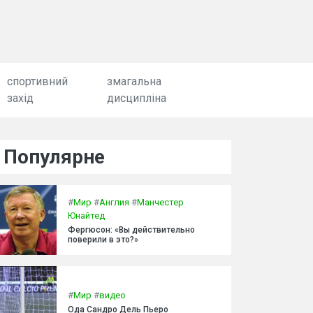
спортивний
змагальна
захід
дисципліна
Популярне
#
Мир
#
Англия
#
Манчестер
Юнайтед
Фергюсон: «Вы действительно
поверили в это?»
#
Мир
#
видео
Ода Сандро Дель Пьеро