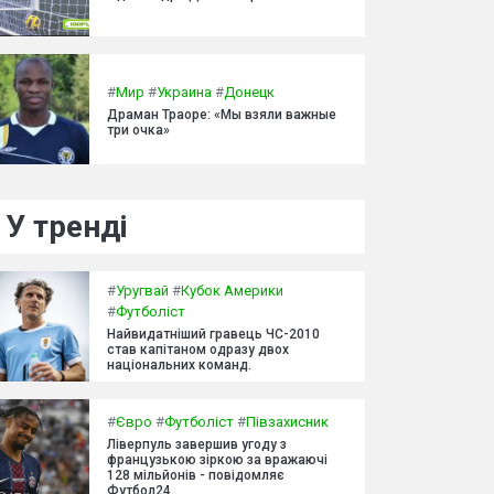
#
Мир
#
Украина
#
Донецк
Драман Траоре: «Мы взяли важные
три очка»
У тренді
#
Уругвай
#
Кубок Америки
#
Футболіст
Найвидатніший гравець ЧС-2010
став капітаном одразу двох
національних команд.
#
Євро
#
Футболіст
#
Півзахисник
Ліверпуль завершив угоду з
французькою зіркою за вражаючі
128 мільйонів - повідомляє
Футбол24.