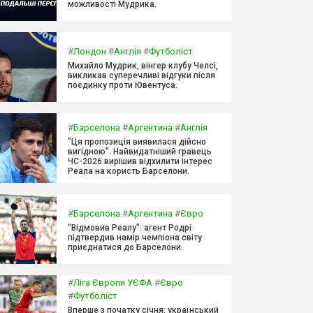
можливості Мудрика.
#
Лондон
#
Англія
#
Футболіст
Михайло Мудрик, вінгер клубу Челсі,
викликав суперечливі відгуки після
поєдинку проти Ювентуса.
#
Барселона
#
Аргентина
#
Англія
"Ця пропозиція виявилася дійсно
вигідною". Найвидатніший гравець
ЧС-2026 вирішив відхилити інтерес
Реала на користь Барселони.
#
Барселона
#
Аргентина
#
Євро
"Відмовив Реалу": агент Родрі
підтвердив намір чемпіона світу
приєднатися до Барселони.
#
Ліга Європи УЄФА
#
Євро
#
Футболіст
Вперше з початку січня: український