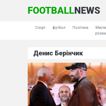
FOOTBALL
NEWS
Спорт
футбол
Політика
Мисте
розва
Денис Берінчик