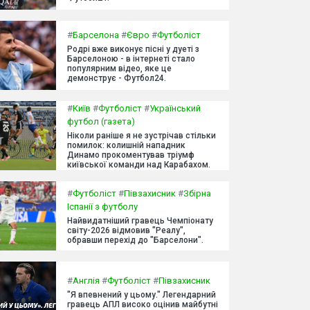
#
Барселона
#
Євро
#
Футболіст
Родрі вже виконує пісні у дуеті з
Барселоною - в інтернеті стало
популярним відео, яке це
демонструє - Футбол24.
#
Київ
#
Футболіст
#
Український
футбол (газета)
Ніколи раніше я не зустрічав стільки
помилок: колишній нападник
Динамо прокоментував тріумф
київської команди над Карабахом.
#
Футболіст
#
Півзахисник
#
Збірна
Іспанії з футболу
Найвидатніший гравець Чемпіонату
світу-2026 відмовив "Реалу",
обравши перехід до "Барселони".
#
Англія
#
Футболіст
#
Півзахисник
"Я впевнений у цьому." Легендарний
гравець АПЛ високо оцінив майбутні