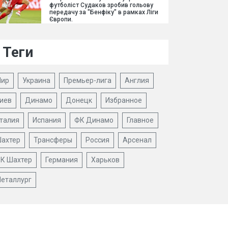
футболіст Судаков зробив гольову
передачу за "Бенфіку" в рамках Ліги
Європи.
Теги
ир
Украина
Премьер-лига
Англия
иев
Динамо
Донецк
Избранное
талия
Испания
ФК Динамо
Главное
ахтер
Трансферы
Россия
Арсенал
К Шахтер
Германия
Харьков
еталлург