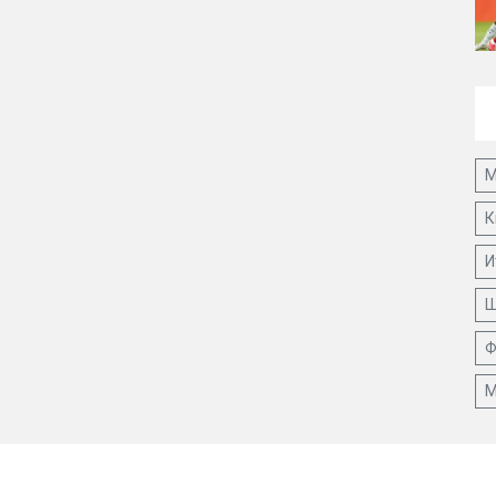
М
К
И
Ш
Ф
М