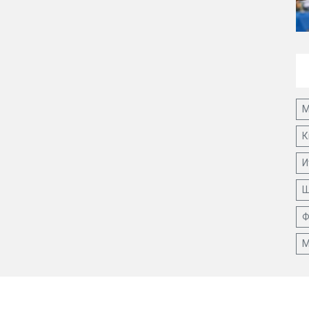
М
К
И
Ш
Ф
М