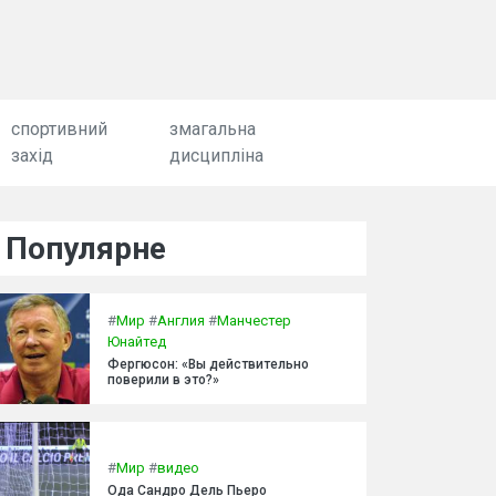
спортивний
змагальна
захід
дисципліна
Популярне
#
Мир
#
Англия
#
Манчестер
Юнайтед
Фергюсон: «Вы действительно
поверили в это?»
#
Мир
#
видео
Ода Сандро Дель Пьеро