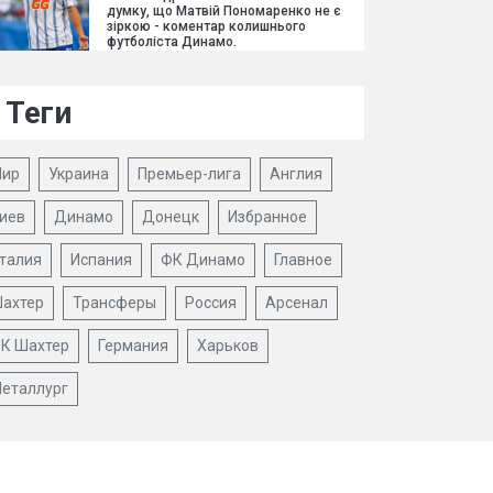
думку, що Матвій Пономаренко не є
зіркою - коментар колишнього
футболіста Динамо.
Теги
ир
Украина
Премьер-лига
Англия
иев
Динамо
Донецк
Избранное
талия
Испания
ФК Динамо
Главное
ахтер
Трансферы
Россия
Арсенал
К Шахтер
Германия
Харьков
еталлург