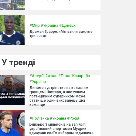
#
Мир
#
Украина
#
Донецк
Драман Траоре: «Мы взяли важные
три очка»
У тренді
#
Азербайджан
#
Тарас Качараба
#
Україна
Динамо зустрінеться з колишнім
гравцем Шахтаря, а наступним
потенційним суперником може
стати ще один вихованець цієї
команди.
#
Політика
#
Україна
#
Росія
Близько 3 мільйонів на зап'ясті:
український спортсмен Мудрик
здивував своїм вибором годинника.