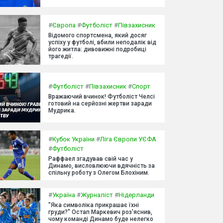
#
Європа
#
Футболіст
#
Півзахисник
Відомого спортсмена, який досяг
успіху у футболі, вбили неподалік від
його житла: дивовижні подробиці
трагедії.
#
Футболіст
#
Півзахисник
#
Спорт
Вражаючий вчинок! Футболіст Челсі
готовий на серйозні жертви заради
Мудрика.
#
Кубок України
#
Ліга Європи УЄФА
#
Футболіст
Раффаел згадував свій час у
Динамо, висловлюючи вдячність за
спільну роботу з Олегом Блохіним.
#
Україна
#
Журналіст
#
Нідерланди
"Яка символіка прикрашає їхні
груди?" Остап Маркевич роз'яснив,
чому команді Динамо буде нелегко