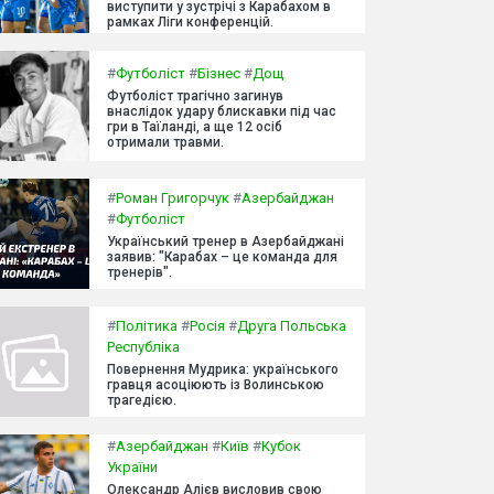
виступити у зустрічі з Карабахом в
рамках Ліги конференцій.
#
Футболіст
#
Бізнес
#
Дощ
Футболіст трагічно загинув
внаслідок удару блискавки під час
гри в Таїланді, а ще 12 осіб
отримали травми.
#
Роман Григорчук
#
Азербайджан
#
Футболіст
Український тренер в Азербайджані
заявив: "Карабах – це команда для
тренерів".
#
Політика
#
Росія
#
Друга Польська
Республіка
Повернення Мудрика: українського
гравця асоціюють із Волинською
трагедією.
#
Азербайджан
#
Київ
#
Кубок
України
Олександр Алієв висловив свою