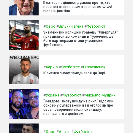
Блаттер поділився думкою про те, хто
повинен стати новим керівником ФІФА
після Інфантіно.
#
Євро
#
Вільний агент
#
Футболіст
Знаменитий колишній гравець "Ліверпуля"
приєднався до команди в Туреччині, де
його партнерами стали українські
футболісти.
#
Харків
#
Футболіст
#
Півзахисник
Юрченко знову приєднався до Зорі.
#
Україна
#
Футболіст
#
Михайло Мудрик
"Невдовзі знову вийду на ринг." Відомий
боксер у суперважкій вазі оголосив про
своє повернення після скандалу,
пов'язаного з допінгом.
#
Євро
#
Англія
#
Футболіст