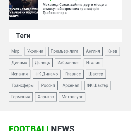
Мохамед Салах зайняв друге місце в
списку найвідоміших трансферів
Трабзонспора.
Теги
Мир
Украина
Премьер-лига
Англия
Киев
Динамо
Донецк
Избранное
Италия
Испания
ФК Динамо
Главное
Шахтер
Трансферы
Россия
Арсенал
ФК Шахтер
Германия
Харьков
Металлург
FOOTBALL
NEWS