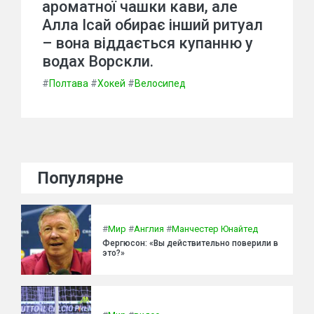
ароматної чашки кави, але
Алла Ісай обирає інший ритуал
– вона віддається купанню у
водах Ворскли.
#
Полтава
#
Хокей
#
Велосипед
Популярне
#
Мир
#
Англия
#
Манчестер Юнайтед
Фергюсон: «Вы действительно поверили в
это?»