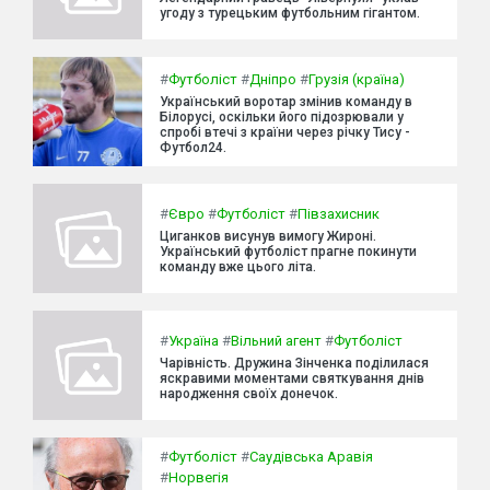
угоду з турецьким футбольним гігантом.
#
Футболіст
#
Дніпро
#
Грузія (країна)
Український воротар змінив команду в
Білорусі, оскільки його підозрювали у
спробі втечі з країни через річку Тису -
Футбол24.
#
Євро
#
Футболіст
#
Півзахисник
Циганков висунув вимогу Жироні.
Український футболіст прагне покинути
команду вже цього літа.
#
Україна
#
Вільний агент
#
Футболіст
Чарівність. Дружина Зінченка поділилася
яскравими моментами святкування днів
народження своїх донечок.
#
Футболіст
#
Саудівська Аравія
#
Норвегія