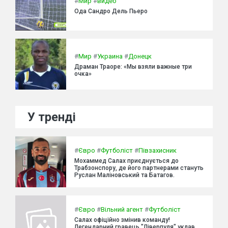
#
Мир
#
видео
Ода Сандро Дель Пьеро
#
Мир
#
Украина
#
Донецк
Драман Траоре: «Мы взяли важные три
очка»
У тренді
#
Євро
#
Футболіст
#
Півзахисник
Мохаммед Салах приєднується до
Трабзонспору, де його партнерами стануть
Руслан Маліновський та Батагов.
#
Євро
#
Вільний агент
#
Футболіст
Салах офіційно змінив команду!
Легендарний гравець "Ліверпуля" уклав