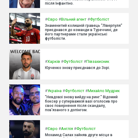
після Інфантіно.
#
Євро
#
Вільний агент
#
Футболіст
Знаменитий колишній гравець "Ліверпуля"
приєднався до команди в Туреччині, де
його партнерами стали українські
футболісти.
#
Харків
#
Футболіст
#
Півзахисник
Юрченко знову приєднався до Зорі.
#
Україна
#
Футболіст
#
Михайло Мудрик
"Невдовзі знову вийду на ринг." Відомий
боксер у суперважкій вазі оголосив про
своє повернення після скандалу,
пов'язаного з допінгом.
#
Євро
#
Англія
#
Футболіст
Мохамед Салах зайняв друге місце в