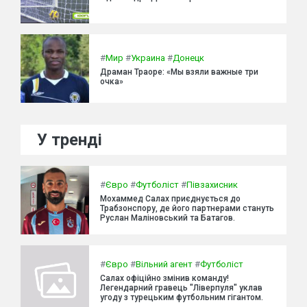
#
Мир
#
Украина
#
Донецк
Драман Траоре: «Мы взяли важные три
очка»
У тренді
#
Євро
#
Футболіст
#
Півзахисник
Мохаммед Салах приєднується до
Трабзонспору, де його партнерами стануть
Руслан Маліновський та Батагов.
#
Євро
#
Вільний агент
#
Футболіст
Салах офіційно змінив команду!
Легендарний гравець "Ліверпуля" уклав
угоду з турецьким футбольним гігантом.