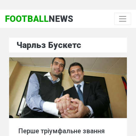
FOOTBALL
NEWS
Чарльз Бускетс
Перше тріумфальне звання