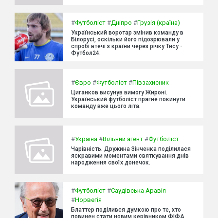
#
Футболіст
#
Дніпро
#
Грузія (країна)
Український воротар змінив команду в
Білорусі, оскільки його підозрювали у
спробі втечі з країни через річку Тису -
Футбол24.
#
Євро
#
Футболіст
#
Півзахисник
Циганков висунув вимогу Жироні.
Український футболіст прагне покинути
команду вже цього літа.
#
Україна
#
Вільний агент
#
Футболіст
Чарівність. Дружина Зінченка поділилася
яскравими моментами святкування днів
народження своїх донечок.
#
Футболіст
#
Саудівська Аравія
#
Норвегія
Блаттер поділився думкою про те, хто
повинен стати новим керівником ФІФА