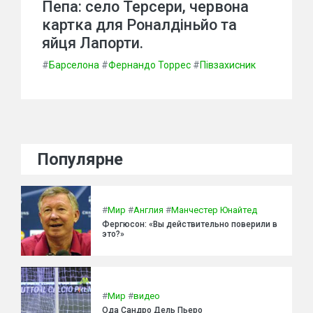
Пепа: село Терсери, червона
картка для Роналдіньйо та
яйця Лапорти.
#
Барселона
#
Фернандо Торрес
#
Півзахисник
Популярне
#
Мир
#
Англия
#
Манчестер Юнайтед
Фергюсон: «Вы действительно поверили в
это?»
#
Мир
#
видео
Ода Сандро Дель Пьеро