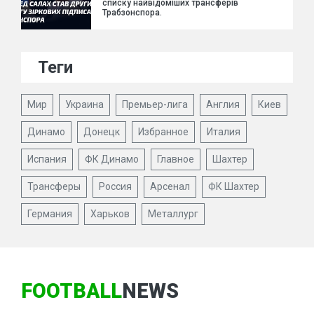
списку найвідоміших трансферів
Трабзонспора.
Теги
Мир
Украина
Премьер-лига
Англия
Киев
Динамо
Донецк
Избранное
Италия
Испания
ФК Динамо
Главное
Шахтер
Трансферы
Россия
Арсенал
ФК Шахтер
Германия
Харьков
Металлург
FOOTBALL
NEWS