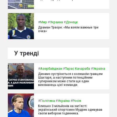
#
Мир
#
Украина
#
Донецк
Драман Траоре: «Мы взяли важные три
очка»
У тренді
#
Азербайджан
#
Тарас Качараба
#
Україна
Динамо зустрінеться з колишнім гравцем
Шахтаря, а наступним потенційним
суперником може стати ще один
вихованець цієї команди.
#
Політика
#
Україна
#
Росія
Близько 3 мільйонів на зап'ясті:
український спортсмен Мудрик здивував
своїм вибором годинника.