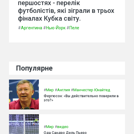
першостях - перелік
футболістів, які зіграли в трьох
фіналах Кубка світу.
#
Аргентина
#
Нью-Йорк
#
Пеле
Популярне
#
Мир
#
Англия
#
Манчестер Юнайтед
Фергюсон: «Вы действительно поверили в
это?»
#
Мир
#
видео
Ода Сандро Дель Пьеро