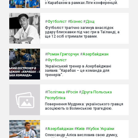
з Карабахом в рамках Ліги конференцій.
#
Футболіст
#
Бізнес
#
Дощ
Футболіст трагічно загинув внаслідок
удару блискавки під час гри в Таїланді, а
ще 12 осіб отримали травми.
#
Роман Григорчук
#
Азербайджан
#
Футболіст
Український тренер в Азербайджані
заявив: "Карабах – це команда для
тренерів".
#
Політика
#
Росія
#
Друга Польська
Республіка
Повернення Мудрика: українського гравця
асоціюють із Волинською трагедією.
#
Азербайджан
#
Київ
#
Кубок України
Олександр Алієв висловив свою думку,