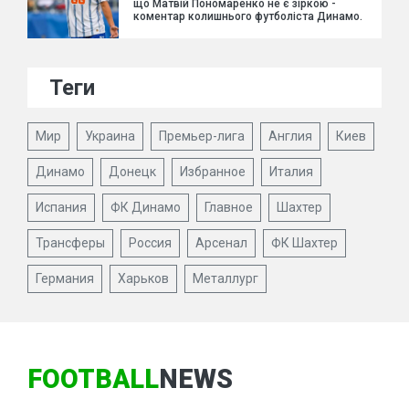
що Матвій Пономаренко не є зіркою -
коментар колишнього футболіста Динамо.
Теги
Мир
Украина
Премьер-лига
Англия
Киев
Динамо
Донецк
Избранное
Италия
Испания
ФК Динамо
Главное
Шахтер
Трансферы
Россия
Арсенал
ФК Шахтер
Германия
Харьков
Металлург
FOOTBALL
NEWS