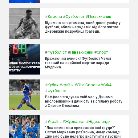
#
Європа
#
Футболіст
#
Півзахисник
Відомого спортсмена, який досяг успіху у
футболі, вбили неподалік від його житла:
дивовижні подробиці трагедії.
#
Футболіст
#
Півзахисник
#
Спорт
Вражаючий вчинок! Футболіст Челсі
готовий на серйозні жертви заради
Мудрика.
#
Кубок України
#
Ліга Європи УЄФА
#
Футболіст
Раффаел згадував свій час у Динамо,
висловлюючи вдячність за спільну роботу
з Олегом Блохіним.
#
Україна
#
Журналіст
#
Нідерланди
"Яка символіка прикрашає їхні груди?"
Остап Маркевич роз'яснив, чому команді
Динамо буде нелегко виступити у зустрічі