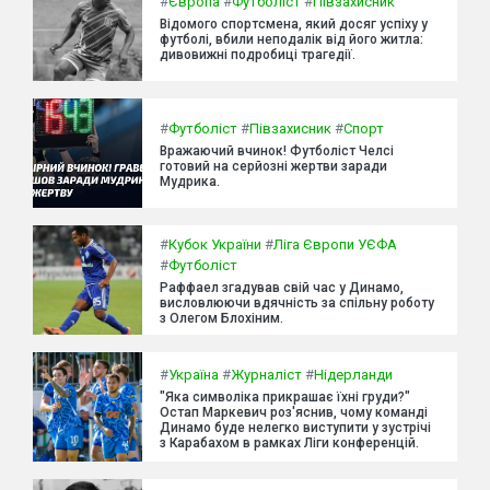
#
Європа
#
Футболіст
#
Півзахисник
Відомого спортсмена, який досяг успіху у
футболі, вбили неподалік від його житла:
дивовижні подробиці трагедії.
#
Футболіст
#
Півзахисник
#
Спорт
Вражаючий вчинок! Футболіст Челсі
готовий на серйозні жертви заради
Мудрика.
#
Кубок України
#
Ліга Європи УЄФА
#
Футболіст
Раффаел згадував свій час у Динамо,
висловлюючи вдячність за спільну роботу
з Олегом Блохіним.
#
Україна
#
Журналіст
#
Нідерланди
"Яка символіка прикрашає їхні груди?"
Остап Маркевич роз'яснив, чому команді
Динамо буде нелегко виступити у зустрічі
з Карабахом в рамках Ліги конференцій.