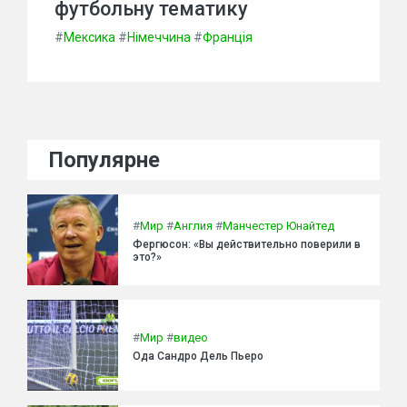
футбольну тематику
#
Мексика
#
Німеччина
#
Франція
Популярне
#
Мир
#
Англия
#
Манчестер Юнайтед
Фергюсон: «Вы действительно поверили в
это?»
#
Мир
#
видео
Ода Сандро Дель Пьеро