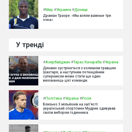
#
Мир
#
Украина
#
Донецк
Драман Траоре: «Мы взяли важные три
очка»
У тренді
#
Азербайджан
#
Тарас Качараба
#
Україна
Динамо зустрінеться з колишнім гравцем
Шахтаря, а наступним потенційним
суперником може стати ще один
вихованець цієї команди.
#
Політика
#
Україна
#
Росія
Близько 3 мільйонів на зап'ясті:
український спортсмен Мудрик здивував
своїм вибором годинника.