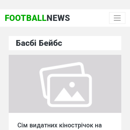
FOOTBALL
NEWS
Басбі Бейбс
Сім видатних кінострічок на