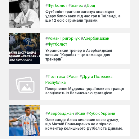
#
Футболіст
#
Бізнес
#
Дощ
Футболіст трагічно загинув внаслідок
удару блискавки під час гри в Таїланді, а
ще 12 осіб отримали травми.
#
Роман Григорчук
#
Азербайджан
#
Футболіст
Український тренер в Азербайджані
заявив: "Карабах – це команда для
тренерів".
#
Політика
#
Росія
#
Друга Польська
Республіка
Повернення Мудрика: українського гравця
асоціюють із Волинською трагедією.
#
Азербайджан
#
Київ
#
Кубок України
Олександр Алієв висловив свою думку,
що Матвій Пономаренко не є зіркою -
коментар колишнього футболіста Динамо.