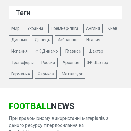
Теги
Мир
Украина
Премьер-лига
Англия
Киев
Динамо
Донецк
Избранное
Италия
Испания
ФК Динамо
Главное
Шахтер
Трансферы
Россия
Арсенал
ФК Шахтер
Германия
Харьков
Металлург
FOOTBALL
NEWS
При правомірному використанні матеріалів з
даного ресурсу гіперпосилання на