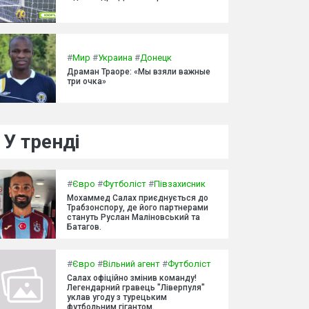
#
Мир
#
Украина
#
Донецк
Драман Траоре: «Мы взяли важные
три очка»
У тренді
#
Євро
#
Футболіст
#
Півзахисник
Мохаммед Салах приєднується до
Трабзонспору, де його партнерами
стануть Руслан Маліновський та
Батагов.
#
Євро
#
Вільний агент
#
Футболіст
Салах офіційно змінив команду!
Легендарний гравець "Ліверпуля"
уклав угоду з турецьким
футбольним гігантом.