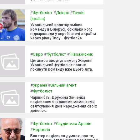
#
Футболіст
#
Дніпро
#
Грузія
(країна)
Український воротар змінив
команду в Білорусі, оскільки його
підозрювали у спробі втечі з країни
через річку Тису - Футбол24.
#
Євро
#
Футболіст
#
Півзахисник
Циганков висунув вимогу Жироні.
Український футболіст прагне
покинути команду вже цього літа.
#
Україна
#
Вільний агент
#
Футболіст
Чарівність. Дружина Зінченка
поділилася яскравими моментами
святкування днів народження своїх
донечок.
#
Футболіст
#
Саудівська Аравія
#
Норвегія
Блаттер поділився думкою про те,