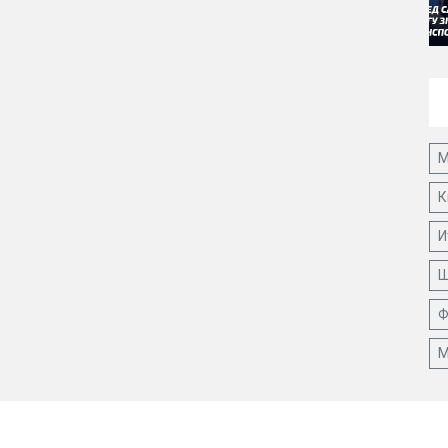
М
К
И
Ш
Ф
М