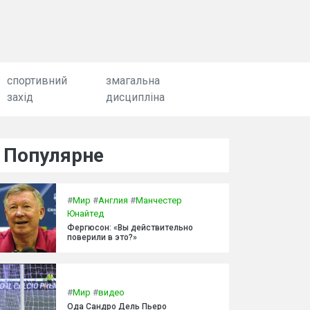
спортивний
змагальна
захід
дисципліна
Популярне
#
Мир
#
Англия
#
Манчестер
Юнайтед
Фергюсон: «Вы действительно
поверили в это?»
#
Мир
#
видео
Ода Сандро Дель Пьеро