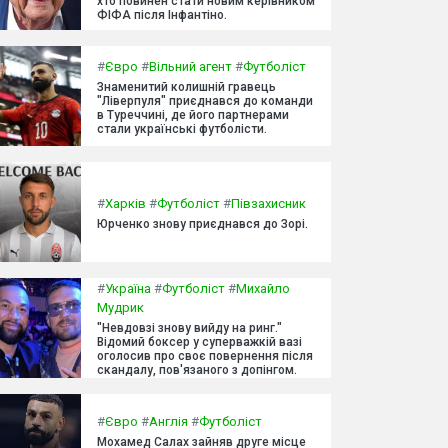
хто повинен стати новим керівником
ФІФА після Інфантіно.
#
Євро
#
Вільний агент
#
Футболіст
Знаменитий колишній гравець
"Ліверпуля" приєднався до команди
в Туреччині, де його партнерами
стали українські футболісти.
#
Харків
#
Футболіст
#
Півзахисник
Юрченко знову приєднався до Зорі.
#
Україна
#
Футболіст
#
Михайло
Мудрик
"Невдовзі знову вийду на ринг."
Відомий боксер у суперважкій вазі
оголосив про своє повернення після
скандалу, пов'язаного з допінгом.
#
Євро
#
Англія
#
Футболіст
Мохамед Салах зайняв друге місце