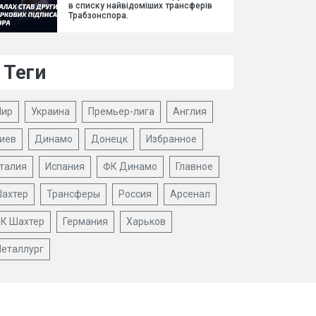
в списку найвідоміших трансферів
Трабзонспора.
Теги
ир
Украина
Премьер-лига
Англия
иев
Динамо
Донецк
Избранное
талия
Испания
ФК Динамо
Главное
ахтер
Трансферы
Россия
Арсенал
К Шахтер
Германия
Харьков
еталлург