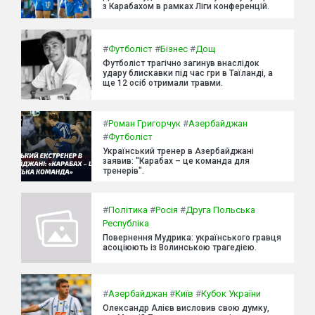
з Карабахом в рамках Ліги конференцій.
#
Футболіст
#
Бізнес
#
Дощ
Футболіст трагічно загинув внаслідок
удару блискавки під час гри в Таїланді, а
ще 12 осіб отримали травми.
#
Роман Григорчук
#
Азербайджан
#
Футболіст
Український тренер в Азербайджані
заявив: "Карабах – це команда для
тренерів".
#
Політика
#
Росія
#
Друга Польська
Республіка
Повернення Мудрика: українського гравця
асоціюють із Волинською трагедією.
#
Азербайджан
#
Київ
#
Кубок України
Олександр Алієв висловив свою думку,