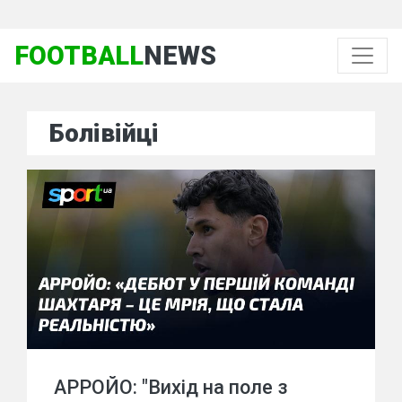
FOOTBALL
NEWS
Болівійці
АРРОЙО: "Вихід на поле з