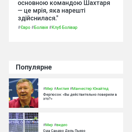
основною командою Шахтаря
— це мрія, яка нарешті
здійснилася."
#
Євро
#
Болівія
#
Клуб Болівар
Популярне
#
Мир
#
Англия
#
Манчестер Юнайтед
Фергюсон: «Вы действительно поверили в
это?»
#
Мир
#
видео
Ода Сандро Дель Пьеро