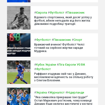
#
Європа
#
Футболіст
#
Півзахисник
Відомого спортсмена, який досяг успіху у
футболі, вбили неподалік від його житла:
дивовижні подробиці трагедії.
#
Футболіст
#
Півзахисник
#
Спорт
Вражаючий вчинок! Футболіст Челсі
готовий на серйозні жертви заради
Мудрика.
#
Кубок України
#
Ліга Європи УЄФА
#
Футболіст
Раффаел згадував свій час у Динамо,
висловлюючи вдячність за спільну роботу
з Олегом Блохіним.
#
Україна
#
Журналіст
#
Нідерланди
"Яка символіка прикрашає їхні груди?"
Остап Маркевич роз'яснив, чому команді
Динамо буде нелегко виступити у зустрічі