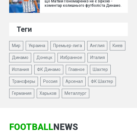
що Матвій Пономаренко не є зіркою -
коментар колишнього футболіста Динамо.
Теги
Мир
Украина
Премьер-лига
Англия
Киев
Динамо
Донецк
Избранное
Италия
Испания
ФК Динамо
Главное
Шахтер
Трансферы
Россия
Арсенал
ФК Шахтер
Германия
Харьков
Металлург
FOOTBALL
NEWS