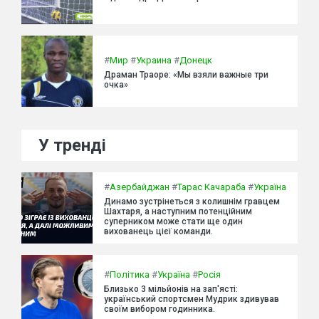
#
Мир
#
Украина
#
Донецк
Драман Траоре: «Мы взяли важные три
очка»
У тренді
#
Азербайджан
#
Тарас Качараба
#
Україна
Динамо зустрінеться з колишнім гравцем
Шахтаря, а наступним потенційним
суперником може стати ще один
вихованець цієї команди.
#
Політика
#
Україна
#
Росія
Близько 3 мільйонів на зап'ясті:
український спортсмен Мудрик здивував
своїм вибором годинника.