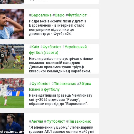
#
Барселона
#
Євро
#
Футболіст
Родрі вже виконує пісні у дуеті з
Барселоною - в інтернеті стало
популярним відео, яке це
демонструє - Футбол24.
#
Київ
#
Футболіст
#
Український
футбол (газета)
Ніколи раніше я не зустрічав стільки
помилок: колишній нападник
Динамо прокоментував тріумф
київської команди над Карабахом.
#
Футболіст
#
Півзахисник
#
Збірна
Іспанії з футболу
Найвидатніший гравець Чемпіонату
світу-2026 відмовив "Реалу",
обравши перехід до "Барселони".
#
Англія
#
Футболіст
#
Півзахисник
"Я впевнений у цьому." Легендарний
гравець АПЛ високо оцінив майбутні