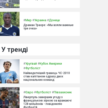
#
Мир
#
Украина
#
Донецк
Драман Траоре: «Мы взяли важные
три очка»
У тренді
#
Уругвай
#
Кубок Америки
#
Футболіст
Найвидатніший гравець ЧС-2010
став капітаном одразу двох
національних команд.
#
Євро
#
Футболіст
#
Півзахисник
Ліверпуль завершив угоду з
французькою зіркою за вражаючі
128 мільйонів - повідомляє
Футбол24.