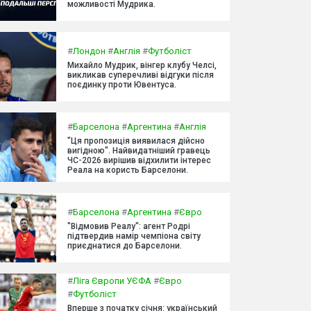
можливості Мудрика.
#
Лондон
#
Англія
#
Футболіст
Михайло Мудрик, вінгер клубу Челсі,
викликав суперечливі відгуки після
поєдинку проти Ювентуса.
#
Барселона
#
Аргентина
#
Англія
"Ця пропозиція виявилася дійсно
вигідною". Найвидатніший гравець
ЧС-2026 вирішив відхилити інтерес
Реала на користь Барселони.
#
Барселона
#
Аргентина
#
Євро
"Відмовив Реалу": агент Родрі
підтвердив намір чемпіона світу
приєднатися до Барселони.
#
Ліга Європи УЄФА
#
Євро
#
Футболіст
Вперше з початку січня: український