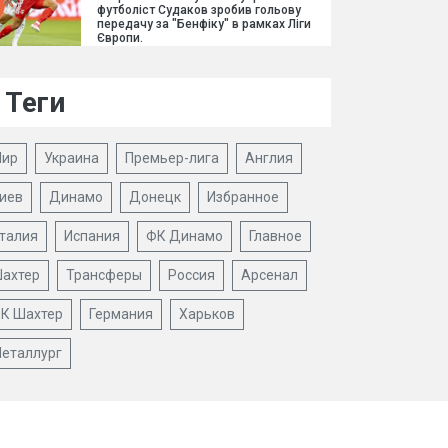
футболіст Судаков зробив гольову
передачу за "Бенфіку" в рамках Ліги
Європи.
Теги
ир
Украина
Премьер-лига
Англия
иев
Динамо
Донецк
Избранное
талия
Испания
ФК Динамо
Главное
ахтер
Трансферы
Россия
Арсенал
К Шахтер
Германия
Харьков
еталлург