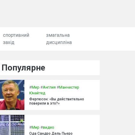
спортивний
змагальна
захід
дисципліна
Популярне
#
Мир
#
Англия
#
Манчестер
Юнайтед
Фергюсон: «Вы действительно
поверили в это?»
#
Мир
#
видео
Ода Сандро Дель Пьеро