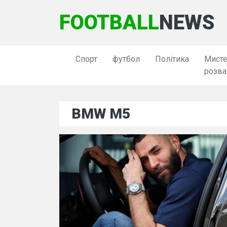
FOOTBALL
NEWS
Спорт
футбол
Політика
Мисте
розва
BMW M5