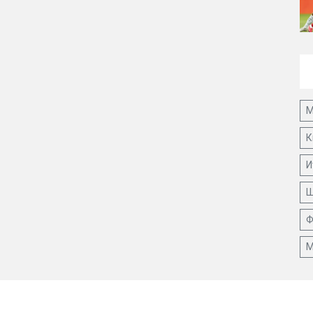
М
К
И
Ш
Ф
М