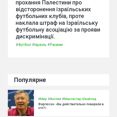
прохання Палестини про
відсторонення ізраїльських
футбольних клубів, проте
наклала штраф на Ізраїльську
футбольну асоціацію за прояви
дискримінації.
#
Футбол
#
Ізраїль
#
Расизм
Популярне
#
Мир
#
Англия
#
Манчестер Юнайтед
Фергюсон: «Вы действительно поверили в
это?»