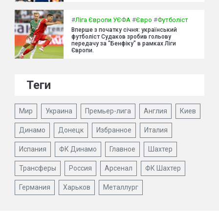
#
Ліга Європи УЄФА
#
Євро
#
Футболіст
Вперше з початку січня: український
футболіст Судаков зробив гольову
передачу за "Бенфіку" в рамках Ліги
Європи.
Теги
Мир
Украина
Премьер-лига
Англия
Киев
Динамо
Донецк
Избранное
Италия
Испания
ФК Динамо
Главное
Шахтер
Трансферы
Россия
Арсенал
ФК Шахтер
Германия
Харьков
Металлург