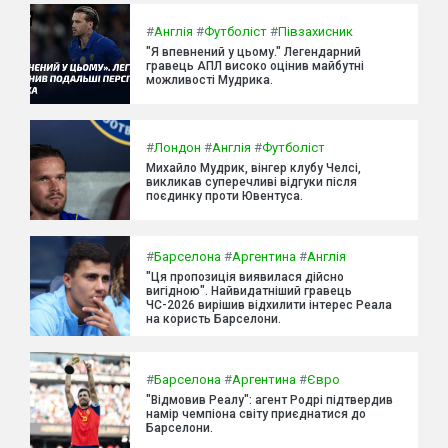
#
Англія
#
Футболіст
#
Півзахисник
"Я впевнений у цьому." Легендарний
гравець АПЛ високо оцінив майбутні
можливості Мудрика.
#
Лондон
#
Англія
#
Футболіст
Михайло Мудрик, вінгер клубу Челсі,
викликав суперечливі відгуки після
поєдинку проти Ювентуса.
#
Барселона
#
Аргентина
#
Англія
"Ця пропозиція виявилася дійсно
вигідною". Найвидатніший гравець
ЧС-2026 вирішив відхилити інтерес Реала
на користь Барселони.
#
Барселона
#
Аргентина
#
Євро
"Відмовив Реалу": агент Родрі підтвердив
намір чемпіона світу приєднатися до
Барселони.