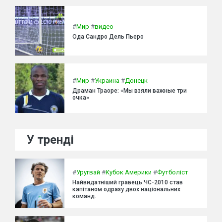
#
Мир
#
видео
Ода Сандро Дель Пьеро
#
Мир
#
Украина
#
Донецк
Драман Траоре: «Мы взяли важные три
очка»
У тренді
#
Уругвай
#
Кубок Америки
#
Футболіст
Найвидатніший гравець ЧС-2010 став
капітаном одразу двох національних
команд.