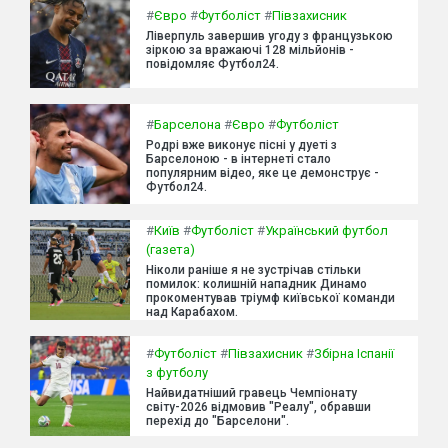
#
Євро
#
Футболіст
#
Півзахисник
Ліверпуль завершив угоду з французькою
зіркою за вражаючі 128 мільйонів -
повідомляє Футбол24.
#
Барселона
#
Євро
#
Футболіст
Родрі вже виконує пісні у дуеті з
Барселоною - в інтернеті стало
популярним відео, яке це демонструє -
Футбол24.
#
Київ
#
Футболіст
#
Український футбол
(газета)
Ніколи раніше я не зустрічав стільки
помилок: колишній нападник Динамо
прокоментував тріумф київської команди
над Карабахом.
#
Футболіст
#
Півзахисник
#
Збірна Іспанії
з футболу
Найвидатніший гравець Чемпіонату
світу-2026 відмовив "Реалу", обравши
перехід до "Барселони".