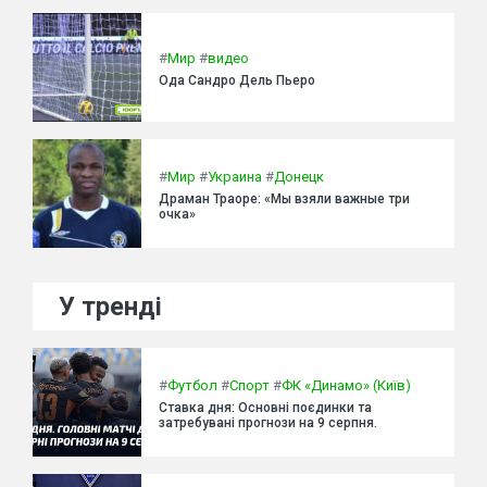
#
Мир
#
видео
Ода Сандро Дель Пьеро
#
Мир
#
Украина
#
Донецк
Драман Траоре: «Мы взяли важные три
очка»
У тренді
#
Футбол
#
Спорт
#
ФК «Динамо» (Київ)
Ставка дня: Основні поєдинки та
затребувані прогнози на 9 серпня.