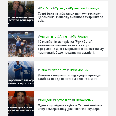
#
Футбол
#
Франція
#
Кріштіану Роналду
Сотні фанатів зібралися на чужу весільну
церемонію. Роналду виявився хитрішим за
всіх.
#
Аргентина
#
Англія
#
Футболіст
10 мільйонів доларів за "Руку Бога":
знамените футбольне взяття воріт,
оформлене Дієго Марадоною на світовому
чемпіонаті, буде продано на аукціоні.
#
Гана
#
Футболіст
#
Півзахисник
Динамо завершило угоду щодо переходу
хавбека перед початком сезону в УПЛ.
#
Лондон
#
Футболіст
#
Півзахисник
Один з провідних клубів в Україні знайшов
нову альтернативу для Вінісіуса Жуніора.