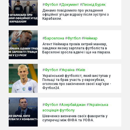
#
Футбол
#
Документ
#
Леонід Буряк
Динамо повідомило про укладення
офіційної угоди відразу після зустрічі з
Карабахом.
#
Барселона
#
Футбол
#
Неймар
Агент Неймара провів хитрий маневр,
завдяки якому зарплата футболіста в
Барселоні зросла вдвічі і ще на півраза.
#
Футбол
#
Україна
#
Київ
Український футболіст, який виступав у
Польщі та брав участь у єврокубках,
оголосив про закінчення своєї кар'єри -
Футбол24.
#
Футбол
#
Азербайджан
#
Українська
асоціація футболу
Шевченко визначив своїх фаворитів у
суперечці між ФІФА та УЄФА.