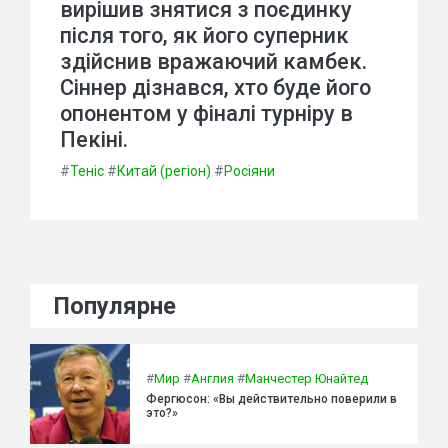
вирішив знятися з поєдинку
після того, як його суперник
здійснив вражаючий камбек.
Сіннер дізнався, хто буде його
опонентом у фіналі турніру в
Пекіні.
#
Теніс
#
Китай (регіон)
#
Росіяни
Популярне
#
Мир
#
Англия
#
Манчестер Юнайтед
Фергюсон: «Вы действительно поверили в
это?»