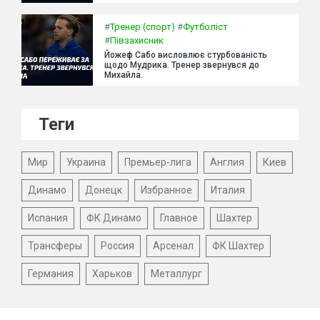
#
Тренер (спорт)
#
Футболіст
#
Півзахисник
Йожеф Сабо висловлює стурбованість
щодо Мудрика. Тренер звернувся до
Михайла.
Теги
Мир
Украина
Премьер-лига
Англия
Киев
Динамо
Донецк
Избранное
Италия
Испания
ФК Динамо
Главное
Шахтер
Трансферы
Россия
Арсенал
ФК Шахтер
Германия
Харьков
Металлург