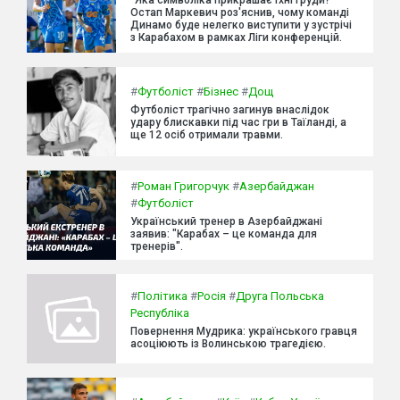
Остап Маркевич роз'яснив, чому команді
Динамо буде нелегко виступити у зустрічі
з Карабахом в рамках Ліги конференцій.
#
Футболіст
#
Бізнес
#
Дощ
Футболіст трагічно загинув внаслідок
удару блискавки під час гри в Таїланді, а
ще 12 осіб отримали травми.
#
Роман Григорчук
#
Азербайджан
#
Футболіст
Український тренер в Азербайджані
заявив: "Карабах – це команда для
тренерів".
#
Політика
#
Росія
#
Друга Польська
Республіка
Повернення Мудрика: українського гравця
асоціюють із Волинською трагедією.