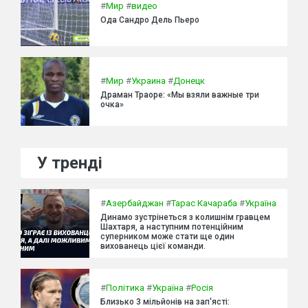
#
Мир
#
видео
Ода Сандро Дель Пьеро
#
Мир
#
Украина
#
Донецк
Драман Траоре: «Мы взяли важные три
очка»
У тренді
#
Азербайджан
#
Тарас Качараба
#
Україна
Динамо зустрінеться з колишнім гравцем
Шахтаря, а наступним потенційним
суперником може стати ще один
вихованець цієї команди.
#
Політика
#
Україна
#
Росія
Близько 3 мільйонів на зап'ясті: