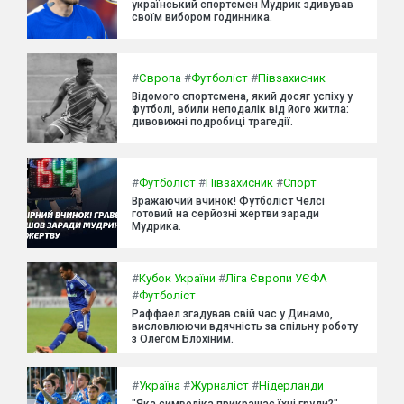
український спортсмен Мудрик здивував
своїм вибором годинника.
#
Європа
#
Футболіст
#
Півзахисник
Відомого спортсмена, який досяг успіху у
футболі, вбили неподалік від його житла:
дивовижні подробиці трагедії.
#
Футболіст
#
Півзахисник
#
Спорт
Вражаючий вчинок! Футболіст Челсі
готовий на серйозні жертви заради
Мудрика.
#
Кубок України
#
Ліга Європи УЄФА
#
Футболіст
Раффаел згадував свій час у Динамо,
висловлюючи вдячність за спільну роботу
з Олегом Блохіним.
#
Україна
#
Журналіст
#
Нідерланди
"Яка символіка прикрашає їхні груди?"