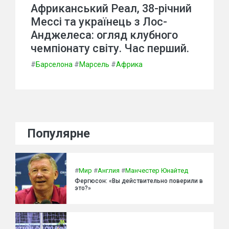
Африканський Реал, 38-річний
Мессі та українець з Лос-
Анджелеса: огляд клубного
чемпіонату світу. Час перший.
#
Барселона
#
Марсель
#
Африка
Популярне
#
Мир
#
Англия
#
Манчестер Юнайтед
Фергюсон: «Вы действительно поверили в
это?»