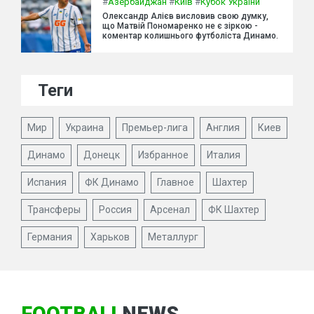
#
Азербайджан
#
Київ
#
Кубок України
Олександр Алієв висловив свою думку,
що Матвій Пономаренко не є зіркою -
коментар колишнього футболіста Динамо.
Теги
Мир
Украина
Премьер-лига
Англия
Киев
Динамо
Донецк
Избранное
Италия
Испания
ФК Динамо
Главное
Шахтер
Трансферы
Россия
Арсенал
ФК Шахтер
Германия
Харьков
Металлург