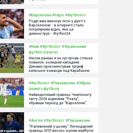
#
Барселона
#
Євро
#
Футболіст
Родрі вже виконує пісні у дуеті з
Барселоною - в інтернеті стало
популярним відео, яке це
демонструє - Футбол24.
#
Київ
#
Футболіст
#
Український
футбол (газета)
Ніколи раніше я не зустрічав стільки
помилок: колишній нападник
Динамо прокоментував тріумф
київської команди над Карабахом.
#
Футболіст
#
Півзахисник
#
Збірна
Іспанії з футболу
Найвидатніший гравець Чемпіонату
світу-2026 відмовив "Реалу",
обравши перехід до "Барселони".
#
Англія
#
Футболіст
#
Півзахисник
"Я впевнений у цьому." Легендарний
гравець АПЛ високо оцінив майбутні