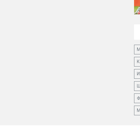
М
К
И
Ш
Ф
М