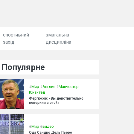
спортивний
змагальна
захід
дисципліна
Популярне
#
Мир
#
Англия
#
Манчестер
Юнайтед
Фергюсон: «Вы действительно
поверили в это?»
#
Мир
#
видео
Ода Сандро Дель Пьеро