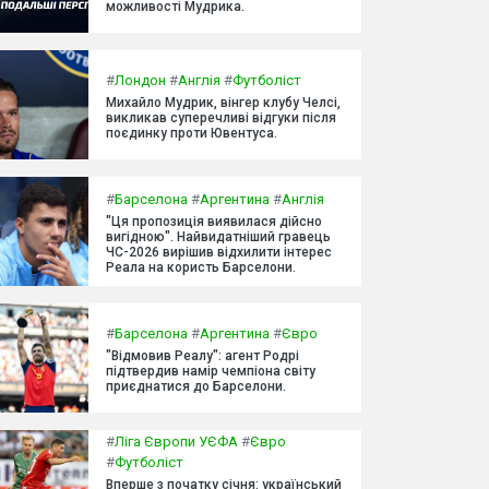
можливості Мудрика.
#
Лондон
#
Англія
#
Футболіст
Михайло Мудрик, вінгер клубу Челсі,
викликав суперечливі відгуки після
поєдинку проти Ювентуса.
#
Барселона
#
Аргентина
#
Англія
"Ця пропозиція виявилася дійсно
вигідною". Найвидатніший гравець
ЧС-2026 вирішив відхилити інтерес
Реала на користь Барселони.
#
Барселона
#
Аргентина
#
Євро
"Відмовив Реалу": агент Родрі
підтвердив намір чемпіона світу
приєднатися до Барселони.
#
Ліга Європи УЄФА
#
Євро
#
Футболіст
Вперше з початку січня: український