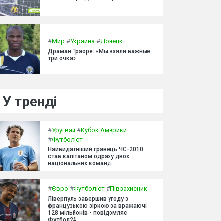
#
Мир
#
Украина
#
Донецк
Драман Траоре: «Мы взяли важные
три очка»
У тренді
#
Уругвай
#
Кубок Америки
#
Футболіст
Найвидатніший гравець ЧС-2010
став капітаном одразу двох
національних команд.
#
Євро
#
Футболіст
#
Півзахисник
Ліверпуль завершив угоду з
французькою зіркою за вражаючі
128 мільйонів - повідомляє
Футбол24.