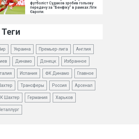
футболіст Судаков зробив гольову
передачу за "Бенфіку" в рамках Ліги
Європи.
Теги
ир
Украина
Премьер-лига
Англия
иев
Динамо
Донецк
Избранное
талия
Испания
ФК Динамо
Главное
ахтер
Трансферы
Россия
Арсенал
К Шахтер
Германия
Харьков
еталлург