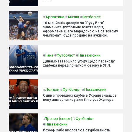
#
Аргентина
#
Англія
#
Футболіст
10 мільйонів доларів за "Руку Бога":
знамените футбольне взяття воріт,
оформлене Дієго Марадоною на світовому
чемпіонаті, буде продано на аукціоні.
#
Гана
#
Футболіст
#
Півзахисник
Динамо завершило угоду щодо переходу
хавбека перед початком сезону в УПЛ.
#
Лондон
#
Футболіст
#
Півзахисник
Один з провідних клубів в Україні знайшов
нову альтернативу для Вінісіуса Жуніора.
#
Тренер (спорт)
#
Футболіст
#
Півзахисник
Йожеф Сабо висловлює стурбованість