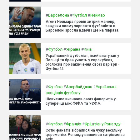
#
Барселона
#
Футбол
#
Неймар
Агент Неймара провів хитрий маневр,
завдяки якому зарплата футболіста в
Барселоні зросла вдвічі і ще на півраза.
#
Футбол
#
Україна
#
Київ
Український футболіст, який виступав у
Польщі та брав участь у єврокубках,
оголосив про закінчення своєї кар'єри -
Футбол24.
#
Футбол
#
Азербайджан
#
Українська
асоціація футболу
Шевченко визначив своїх фаворитів у
суперечці між ФІФА та УЄФА.
#
Футбол
#
Франція
#
Кріштіану Роналду
Сотні фанатів зібралися на чужу весільну
церемонію. Роналду виявився хитрішим за
всіх.