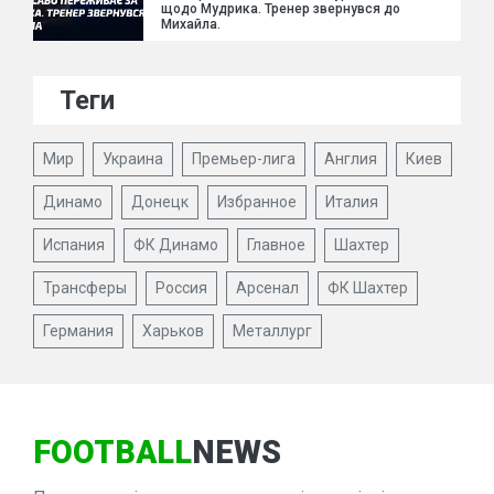
щодо Мудрика. Тренер звернувся до
Михайла.
Теги
Мир
Украина
Премьер-лига
Англия
Киев
Динамо
Донецк
Избранное
Италия
Испания
ФК Динамо
Главное
Шахтер
Трансферы
Россия
Арсенал
ФК Шахтер
Германия
Харьков
Металлург
FOOTBALL
NEWS