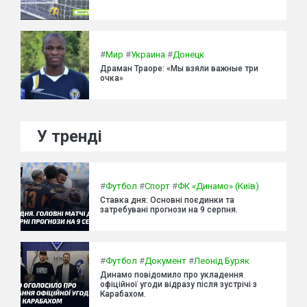
#
Мир
#
Украина
#
Донецк
Драман Траоре: «Мы взяли важные три
очка»
У тренді
#
Футбол
#
Спорт
#
ФК «Динамо» (Київ)
Ставка дня: Основні поєдинки та
затребувані прогнози на 9 серпня.
#
Футбол
#
Документ
#
Леонід Буряк
Динамо повідомило про укладення
офіційної угоди відразу після зустрічі з
Карабахом.