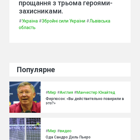
прощання з трьома героями-
захисниками.
#
Україна
#
Збройні сили України
#
Львівська
область
Популярне
#
Мир
#
Англия
#
Манчестер Юнайтед
Фергюсон: «Вы действительно поверили в
это?»
#
Мир
#
видео
Ода Сандро Дель Пьеро