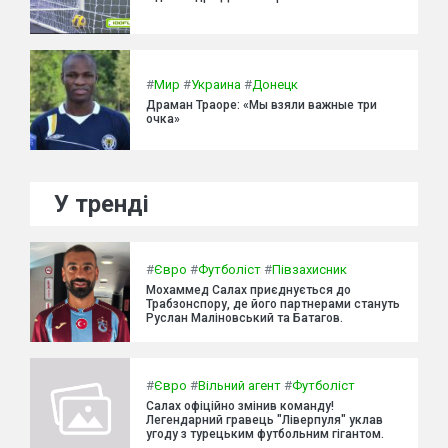
#
Мир
#
Украина
#
Донецк
Драман Траоре: «Мы взяли важные три
очка»
У тренді
#
Євро
#
Футболіст
#
Півзахисник
Мохаммед Салах приєднується до
Трабзонспору, де його партнерами стануть
Руслан Маліновський та Батагов.
#
Євро
#
Вільний агент
#
Футболіст
Салах офіційно змінив команду!
Легендарний гравець "Ліверпуля" уклав
угоду з турецьким футбольним гігантом.