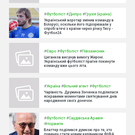
#
Футболіст
#
Дніпро
#
Грузія (країна)
Український воротар змінив команду в
Білорусі, оскільки його підозрювали у
спробі втечі з країни через річку Тису -
Футбол24.
#
Євро
#
Футболіст
#
Півзахисник
Циганков висунув вимогу Жироні.
Український футболіст прагне покинути
команду вже цього літа.
#
Україна
#
Вільний агент
#
Футболіст
Чарівність. Дружина Зінченка поділилася
яскравими моментами святкування днів
народження своїх донечок.
#
Футболіст
#
Саудівська Аравія
#
Норвегія
Блаттер поділився думкою про те, хто
повинен стати новим керівником ФІФА