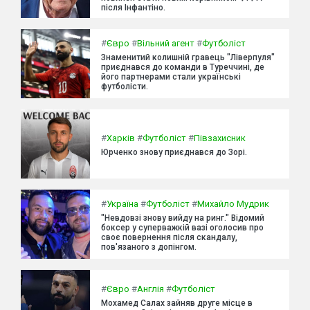
після Інфантіно.
#
Євро
#
Вільний агент
#
Футболіст
Знаменитий колишній гравець "Ліверпуля"
приєднався до команди в Туреччині, де
його партнерами стали українські
футболісти.
#
Харків
#
Футболіст
#
Півзахисник
Юрченко знову приєднався до Зорі.
#
Україна
#
Футболіст
#
Михайло Мудрик
"Невдовзі знову вийду на ринг." Відомий
боксер у суперважкій вазі оголосив про
своє повернення після скандалу,
пов'язаного з допінгом.
#
Євро
#
Англія
#
Футболіст
Мохамед Салах зайняв друге місце в