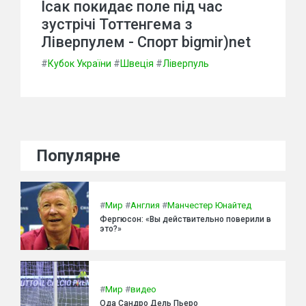
Ісак покидає поле під час
зустрічі Тоттенгема з
Ліверпулем - Спорт bigmir)net
#
Кубок України
#
Швеція
#
Ліверпуль
Популярне
#
Мир
#
Англия
#
Манчестер Юнайтед
Фергюсон: «Вы действительно поверили в
это?»
#
Мир
#
видео
Ода Сандро Дель Пьеро