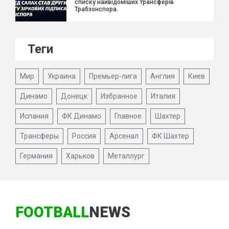
списку найвідоміших трансферів
Трабзонспора.
Теги
Мир
Украина
Премьер-лига
Англия
Киев
Динамо
Донецк
Избранное
Италия
Испания
ФК Динамо
Главное
Шахтер
Трансферы
Россия
Арсенал
ФК Шахтер
Германия
Харьков
Металлург
FOOTBALL
NEWS