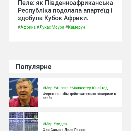
Пеле: як Південноафриканська
Республіка подолала апартеїд і
здобула Кубок Африки.
#
Африка
#
Лукас Моура
#
Камерун
Популярне
#
Мир
#
Англия
#
Манчестер Юнайтед
Фергюсон: «Вы действительно поверили в
это?»
#
Мир
#
видео
Ода Сандро Дель Пьеро