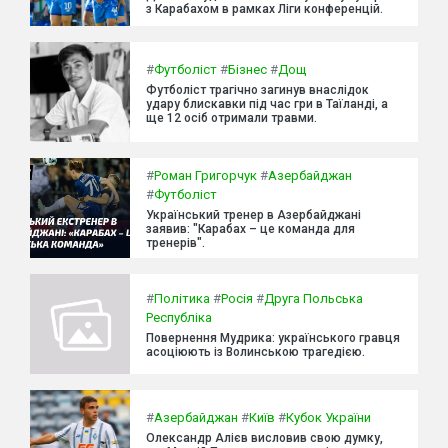
з Карабахом в рамках Ліги конференцій.
#
Футболіст
#
Бізнес
#
Дощ
Футболіст трагічно загинув внаслідок
удару блискавки під час гри в Таїланді, а
ще 12 осіб отримали травми.
#
Роман Григорчук
#
Азербайджан
#
Футболіст
Український тренер в Азербайджані
заявив: "Карабах – це команда для
тренерів".
#
Політика
#
Росія
#
Друга Польська
Республіка
Повернення Мудрика: українського гравця
асоціюють із Волинською трагедією.
#
Азербайджан
#
Київ
#
Кубок України
Олександр Алієв висловив свою думку,