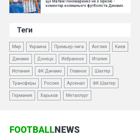
що Матвій Пономаренко не є зіркою -
коментар колишнього футболіста Динамо.
Теги
Мир
Украина
Премьер-лига
Англия
Киев
Динамо
Донецк
Избранное
Италия
Испания
ФК Динамо
Главное
Шахтер
Трансферы
Россия
Арсенал
ФК Шахтер
Германия
Харьков
Металлург
FOOTBALL
NEWS