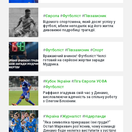
#
Європа
#
Футболіст
#
Півзахисник
Відомого спортсмена, який досяг успіху у
футболі, вбили неподалік від його житла:
дивовижні подробиці трагедії.
#
Футболіст
#
Півзахисник
#
Спорт
Вражаючий вчинок! Футболіст Челсі
готовий на серйозні жертви заради
Мудрика.
#
Кубок України
#
Ліга Європи УЄФА
#
Футболіст
Раффаел згадував свій час у Динамо,
висловлюючи вдячність за спільну роботу
з Олегом Блохіним.
#
Україна
#
Журналіст
#
Нідерланди
"Яка символіка прикрашає їхні груди?"
Остап Маркевич роз'яснив, чому команді
Динамо буде нелегко виступити у зустрічі