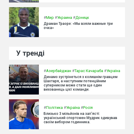
#
Мир
#
Украина
#
Донецк
Драман Траоре: «Мы взяли важные три
очка»
У тренді
#
Азербайджан
#
Тарас Качараба
#
Україна
Динамо зустрінеться з колишнім гравцем
Шахтаря, а наступним потенційним
суперником може стати ще один
вихованець цієї команди.
#
Політика
#
Україна
#
Росія
Близько 3 мільйонів на зап'ясті:
український спортсмен Мудрик здивував
своїм вибором годинника.