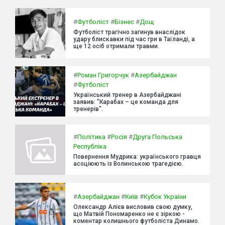
#
Футболіст
#
Бізнес
#
Дощ
Футболіст трагічно загинув внаслідок
удару блискавки під час гри в Таїланді, а
ще 12 осіб отримали травми.
#
Роман Григорчук
#
Азербайджан
#
Футболіст
Український тренер в Азербайджані
заявив: "Карабах – це команда для
тренерів".
#
Політика
#
Росія
#
Друга Польська
Республіка
Повернення Мудрика: українського гравця
асоціюють із Волинською трагедією.
#
Азербайджан
#
Київ
#
Кубок України
Олександр Алієв висловив свою думку,
що Матвій Пономаренко не є зіркою -
коментар колишнього футболіста Динамо.