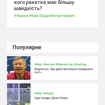
кого ракетка має більшу
швидкість?
#
Україна
#
Київ
#
Дідух Віктор Ігорович
Популярне
#
Мир
#
Англия
#
Манчестер Юнайтед
Фергюсон: «Вы действительно поверили в
это?»
#
Мир
#
видео
Ода Сандро Дель Пьеро