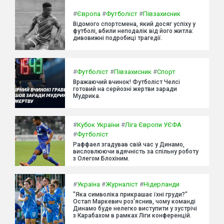
#
Європа
#
Футболіст
#
Півзахисник
Відомого спортсмена, який досяг успіху у
футболі, вбили неподалік від його житла:
дивовижні подробиці трагедії.
#
Футболіст
#
Півзахисник
#
Спорт
Вражаючий вчинок! Футболіст Челсі
готовий на серйозні жертви заради
Мудрика.
#
Кубок України
#
Ліга Європи УЄФА
#
Футболіст
Раффаел згадував свій час у Динамо,
висловлюючи вдячність за спільну роботу
з Олегом Блохіним.
#
Україна
#
Журналіст
#
Нідерланди
"Яка символіка прикрашає їхні груди?"
Остап Маркевич роз'яснив, чому команді
Динамо буде нелегко виступити у зустрічі
з Карабахом в рамках Ліги конференцій.