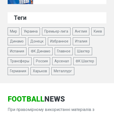
Теги
Мир
Украина
Премьер-лига
Англия
Киев
Динамо
Донецк
Избранное
Италия
Испания
ФК Динамо
Главное
Шахтер
Трансферы
Россия
Арсенал
ФК Шахтер
Германия
Харьков
Металлург
FOOTBALL
NEWS
При правомірному використанні матеріалів з