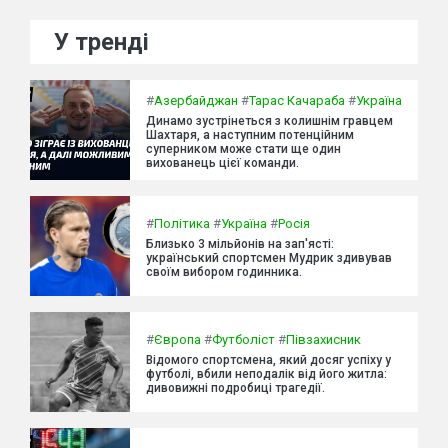
У тренді
#
Азербайджан
#
Тарас Качараба
#
Україна
Динамо зустрінеться з колишнім гравцем
Шахтаря, а наступним потенційним
суперником може стати ще один
вихованець цієї команди.
#
Політика
#
Україна
#
Росія
Близько 3 мільйонів на зап'ясті:
український спортсмен Мудрик здивував
своїм вибором годинника.
#
Європа
#
Футболіст
#
Півзахисник
Відомого спортсмена, який досяг успіху у
футболі, вбили неподалік від його житла:
дивовижні подробиці трагедії.