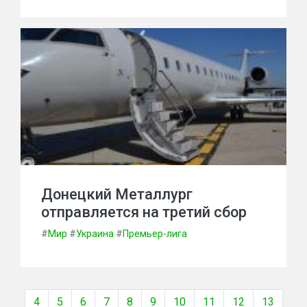
Донецкий Металлург
отправляется на третий сбор
#
Мир
#
Украина
#
Премьер-лига
4
5
6
7
8
9
10
11
12
13