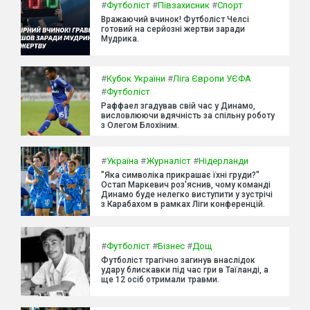
#
Футболіст
#
Півзахисник
#
Спорт
Вражаючий вчинок! Футболіст Челсі
готовий на серйозні жертви заради
Мудрика.
#
Кубок України
#
Ліга Європи УЄФА
#
Футболіст
Раффаел згадував свій час у Динамо,
висловлюючи вдячність за спільну роботу
з Олегом Блохіним.
#
Україна
#
Журналіст
#
Нідерланди
"Яка символіка прикрашає їхні груди?"
Остап Маркевич роз'яснив, чому команді
Динамо буде нелегко виступити у зустрічі
з Карабахом в рамках Ліги конференцій.
#
Футболіст
#
Бізнес
#
Дощ
Футболіст трагічно загинув внаслідок
удару блискавки під час гри в Таїланді, а
ще 12 осіб отримали травми.