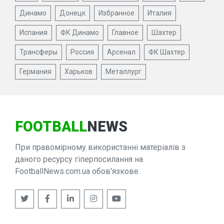
Динамо
Донецк
Избранное
Италия
Испания
ФК Динамо
Главное
Шахтер
Трансферы
Россия
Арсенал
ФК Шахтер
Германия
Харьков
Металлург
FOOTBALL
NEWS
При правомірному використанні матеріалів з
даного ресурсу гіперпосилання на
FootballNews.com.ua обов'язкове.