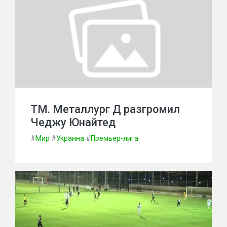
ТМ. Металлург Д разгромил
Чеджу Юнайтед
#
Мир
#
Украина
#
Премьер-лига