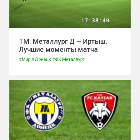
ТМ. Металлург Д — Иртыш.
Лучшие моменты матча
#
Мир
#
Донецк
#
ФК Металлург