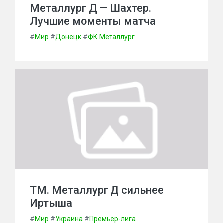
Металлург Д — Шахтер.
Лучшие моменты матча
#
Мир
#
Донецк
#
ФК Металлург
ТМ. Металлург Д сильнее
Иртыша
#
Мир
#
Украина
#
Премьер-лига