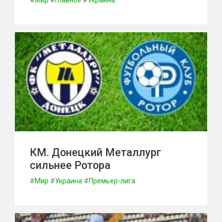
#
Мир
#
Главное
#
Украина
КМ. Донецкий Металлург
сильнее Ротора
#
Мир
#
Украина
#
Премьер-лига