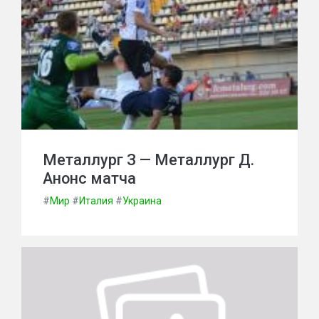
Металлург З — Металлург Д.
Анонс матча
#
Мир
#
Италия
#
Украина