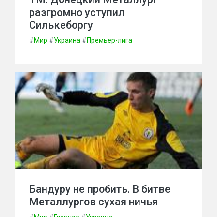
разгромно уступил
Силькеборгу
#
Мир
#
Украина
#
Премьер-лига
Бандуру не пробить. В битве
Металлургов сухая ничья