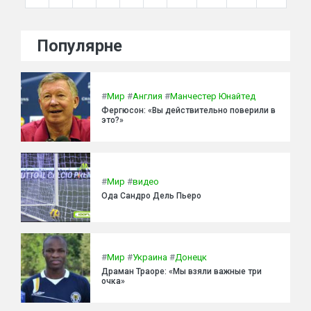
Популярне
#
Мир
#
Англия
#
Манчестер Юнайтед
Фергюсон: «Вы действительно поверили в
это?»
#
Мир
#
видео
Ода Сандро Дель Пьеро
#
Мир
#
Украина
#
Донецк
Драман Траоре: «Мы взяли важные три
очка»