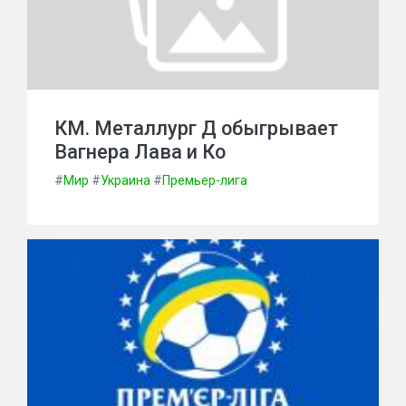
КМ. Металлург Д обыгрывает
Вагнера Лава и Ко
#
Мир
#
Украина
#
Премьер-лига