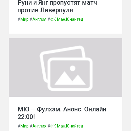
Руни и Янг пропустят матч
против Ливерпуля
#
Мир
#
Англия
#
ФК Ман.Юнайтед
МЮ — Фулхэм. Анонс. Онлайн
22:00!
#
Мир
#
Англия
#
ФК Ман.Юнайтед