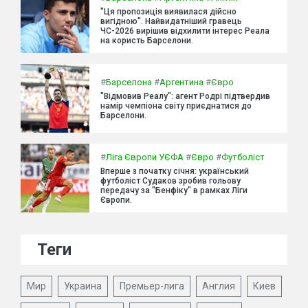
"Ця пропозиція виявилася дійсно
вигідною". Найвидатніший гравець
ЧС-2026 вирішив відхилити інтерес Реала
на користь Барселони.
#
Барселона
#
Аргентина
#
Євро
"Відмовив Реалу": агент Родрі підтвердив
намір чемпіона світу приєднатися до
Барселони.
#
Ліга Європи УЄФА
#
Євро
#
Футболіст
Вперше з початку січня: український
футболіст Судаков зробив гольову
передачу за "Бенфіку" в рамках Ліги
Європи.
Теги
Мир
Украина
Премьер-лига
Англия
Киев