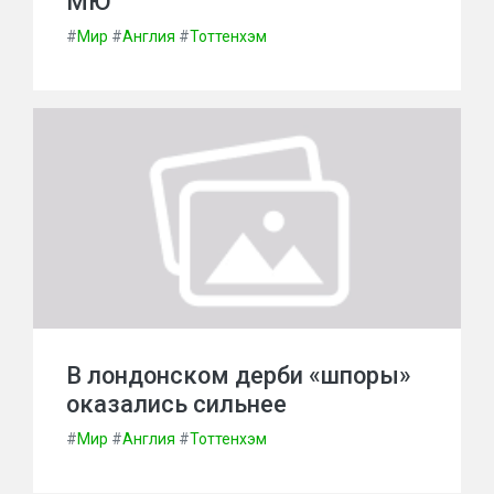
МЮ
#
Мир
#
Англия
#
Тоттенхэм
В лондонском дерби «шпоры»
оказались сильнее
#
Мир
#
Англия
#
Тоттенхэм