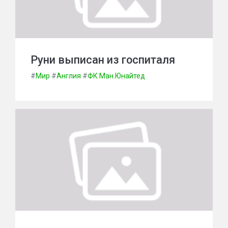
Руни выписан из госпиталя
#
Мир
#
Англия
#
ФК Ман.Юнайтед