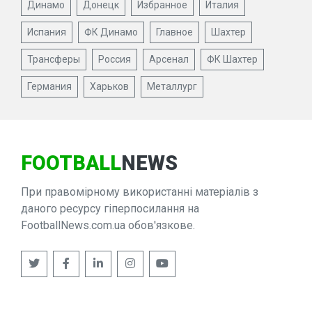
Динамо
Донецк
Избранное
Италия
Испания
ФК Динамо
Главное
Шахтер
Трансферы
Россия
Арсенал
ФК Шахтер
Германия
Харьков
Металлург
FOOTBALL
NEWS
При правомірному використанні матеріалів з
даного ресурсу гіперпосилання на
FootballNews.com.ua обов'язкове.