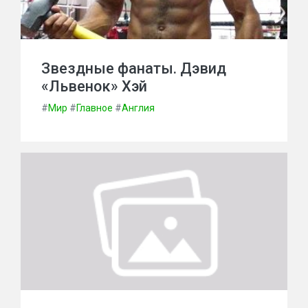
Звездные фанаты. Дэвид
«Львенок» Хэй
#
Мир
#
Главное
#
Англия