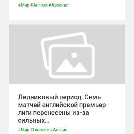
#
Мир
#
Англия
#
Арсенал
Ледниковый период. Семь
матчей английской премьер-
лиги перенесены из-за
сильных…
#
Мир
#
Главное
#
Англия