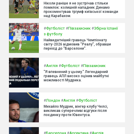
Ніколи раніше я не зустрічав стільки
помилок: колишній нападник Динамо
прокоментував тріумф київської команди
над Карабахом.
#
Футболіст
#
Півзахисник
#
Збірна Іспанії
з футболу
Найвидатніший гравець Чемпіонату
світу-2026 відмовив "Реалу", обравши
перехід до "Барселони".
#
Англія
#
Футболіст
#
Півзахисник
"Я впевнений у цьому." Легендарний
гравець АПЛ високо оцінив майбутні
можливості Мудрика.
#
Лондон
#
Англія
#
Футболіст
Михайло Мудрик, вінгер клубу Челсі,
викликав суперечливі відгуки після
поєдинку проти Ювентуса.
#
Барселона
#
Аргентина
#
Англія