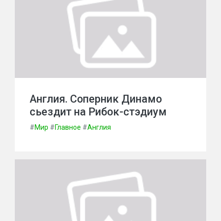
Англия. Соперник Динамо
сьездит на Рибок-стэдиум
#
Мир
#
Главное
#
Англия