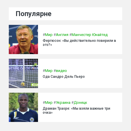
Популярне
#
Мир
#
Англия
#
Манчестер Юнайтед
Фергюсон: «Вы действительно поверили в
это?»
#
Мир
#
видео
Ода Сандро Дель Пьеро
#
Мир
#
Украина
#
Донецк
Драман Траоре: «Мы взяли важные три
очка»