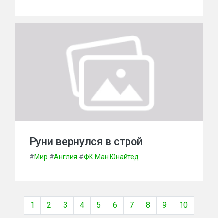
Руни вернулся в строй
#
Мир
#
Англия
#
ФК Ман.Юнайтед
1
2
3
4
5
6
7
8
9
10