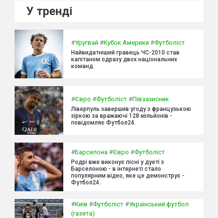
У тренді
#
Уругвай
#
Кубок Америки
#
Футболіст
Найвидатніший гравець ЧС-2010 став
капітаном одразу двох національних
команд.
#
Євро
#
Футболіст
#
Півзахисник
Ліверпуль завершив угоду з французькою
зіркою за вражаючі 128 мільйонів -
повідомляє Футбол24.
#
Барселона
#
Євро
#
Футболіст
Родрі вже виконує пісні у дуеті з
Барселоною - в інтернеті стало
популярним відео, яке це демонструє -
Футбол24.
#
Київ
#
Футболіст
#
Український футбол
(газета)