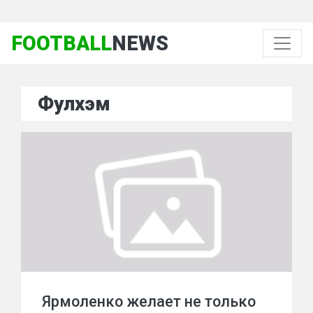
FOOTBALL
NEWS
Фулхэм
Ярмоленко желает не только