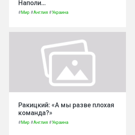
Наполи…
#
Мир
#
Англия
#
Украина
Ракицкий: «А мы разве плохая
команда?»
#
Мир
#
Англия
#
Украина