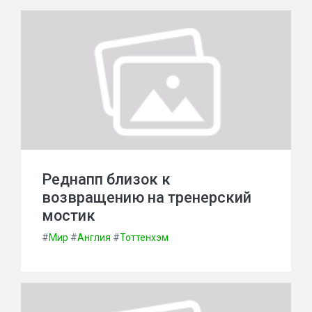
Реднапп близок к
возвращению на тренерский
мостик
#
Мир
#
Англия
#
Тоттенхэм