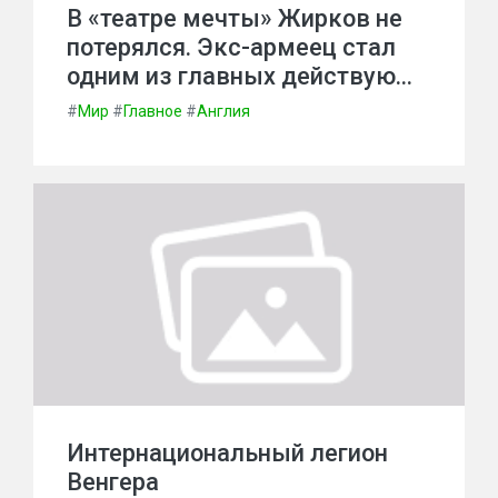
В «театре мечты» Жирков не
потерялся. Экс-армеец стал
одним из главных действую…
#
Мир
#
Главное
#
Англия
Интернациональный легион
Венгера