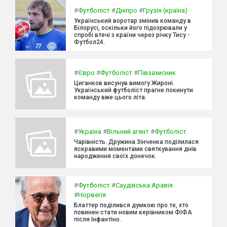
#
Футболіст
#
Дніпро
#
Грузія (країна)
Український воротар змінив команду в
Білорусі, оскільки його підозрювали у
спробі втечі з країни через річку Тису -
Футбол24.
#
Євро
#
Футболіст
#
Півзахисник
Циганков висунув вимогу Жироні.
Український футболіст прагне покинути
команду вже цього літа.
#
Україна
#
Вільний агент
#
Футболіст
Чарівність. Дружина Зінченка поділилася
яскравими моментами святкування днів
народження своїх донечок.
#
Футболіст
#
Саудівська Аравія
#
Норвегія
Блаттер поділився думкою про те, хто
повинен стати новим керівником ФІФА
після Інфантіно.