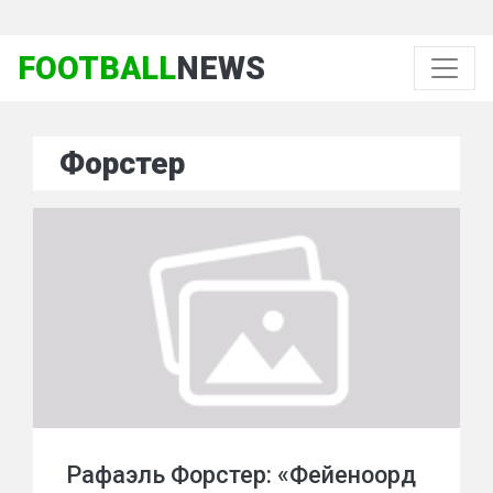
FOOTBALL
NEWS
Форстер
Рафаэль Форстер: «Фейеноорд