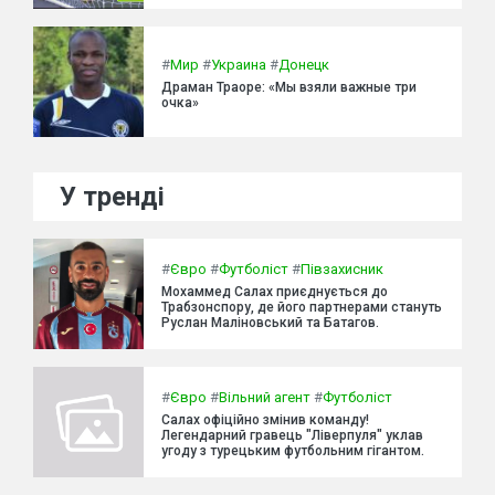
#
Мир
#
Украина
#
Донецк
Драман Траоре: «Мы взяли важные три
очка»
У тренді
#
Євро
#
Футболіст
#
Півзахисник
Мохаммед Салах приєднується до
Трабзонспору, де його партнерами стануть
Руслан Маліновський та Батагов.
#
Євро
#
Вільний агент
#
Футболіст
Салах офіційно змінив команду!
Легендарний гравець "Ліверпуля" уклав
угоду з турецьким футбольним гігантом.