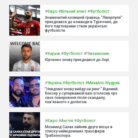
#
Євро
#
Вільний агент
#
Футболіст
Знаменитий колишній гравець "Ліверпуля"
приєднався до команди в Туреччині, де
його партнерами стали українські
футболісти.
#
Харків
#
Футболіст
#
Півзахисник
Юрченко знову приєднався до Зорі.
#
Україна
#
Футболіст
#
Михайло Мудрик
"Невдовзі знову вийду на ринг." Відомий
боксер у суперважкій вазі оголосив про
своє повернення після скандалу,
пов'язаного з допінгом.
#
Євро
#
Англія
#
Футболіст
Мохамед Салах зайняв друге місце в
списку найвідоміших трансферів
Трабзонспора.