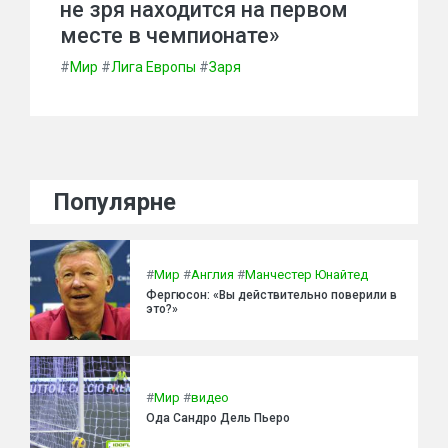
не зря находится на первом
месте в чемпионате»
#
Мир
#
Лига Европы
#
Заря
Популярне
#
Мир
#
Англия
#
Манчестер Юнайтед
Фергюсон: «Вы действительно поверили в
это?»
#
Мир
#
видео
Ода Сандро Дель Пьеро