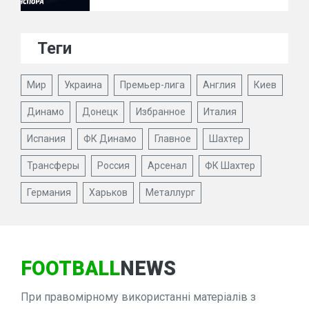
Теги
Мир
Украина
Премьер-лига
Англия
Киев
Динамо
Донецк
Избранное
Италия
Испания
ФК Динамо
Главное
Шахтер
Трансферы
Россия
Арсенал
ФК Шахтер
Германия
Харьков
Металлург
FOOTBALL
NEWS
При правомірному використанні матеріалів з