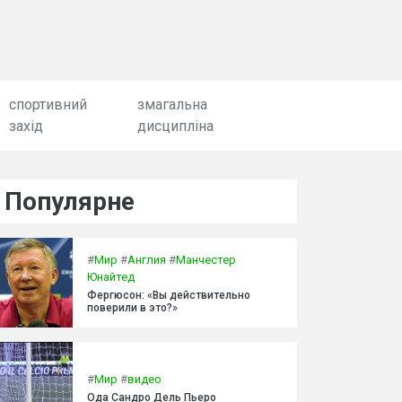
спортивний
змагальна
захід
дисципліна
Популярне
#
Мир
#
Англия
#
Манчестер
Юнайтед
Фергюсон: «Вы действительно
поверили в это?»
#
Мир
#
видео
Ода Сандро Дель Пьеро