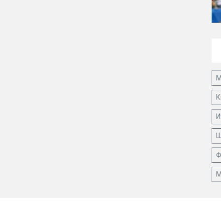
М
К
И
Ш
Ф
М