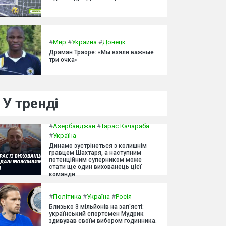
#
Мир
#
Украина
#
Донецк
Драман Траоре: «Мы взяли важные
три очка»
У тренді
#
Азербайджан
#
Тарас Качараба
#
Україна
Динамо зустрінеться з колишнім
гравцем Шахтаря, а наступним
потенційним суперником може
стати ще один вихованець цієї
команди.
#
Політика
#
Україна
#
Росія
Близько 3 мільйонів на зап'ясті:
український спортсмен Мудрик
здивував своїм вибором годинника.