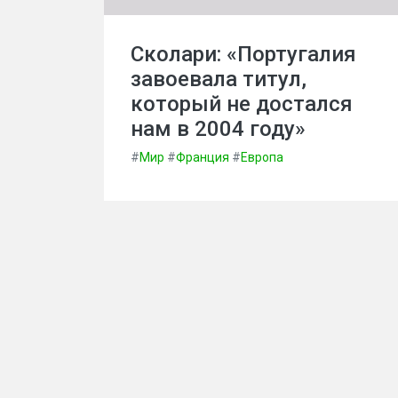
Сколари: «Португалия
завоевала титул,
который не достался
нам в 2004 году»
#
Мир
#
Франция
#
Европа