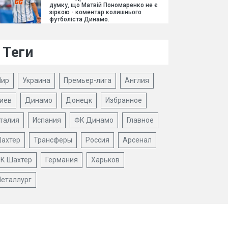
думку, що Матвій Пономаренко не є
зіркою - коментар колишнього
футболіста Динамо.
Теги
ир
Украина
Премьер-лига
Англия
иев
Динамо
Донецк
Избранное
талия
Испания
ФК Динамо
Главное
ахтер
Трансферы
Россия
Арсенал
К Шахтер
Германия
Харьков
еталлург