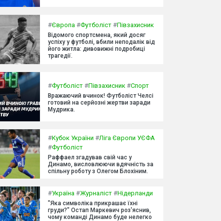
#
Європа
#
Футболіст
#
Півзахисник
Відомого спортсмена, який досяг
успіху у футболі, вбили неподалік від
його житла: дивовижні подробиці
трагедії.
#
Футболіст
#
Півзахисник
#
Спорт
Вражаючий вчинок! Футболіст Челсі
готовий на серйозні жертви заради
Мудрика.
#
Кубок України
#
Ліга Європи УЄФА
#
Футболіст
Раффаел згадував свій час у
Динамо, висловлюючи вдячність за
спільну роботу з Олегом Блохіним.
#
Україна
#
Журналіст
#
Нідерланди
"Яка символіка прикрашає їхні
груди?" Остап Маркевич роз'яснив,
чому команді Динамо буде нелегко