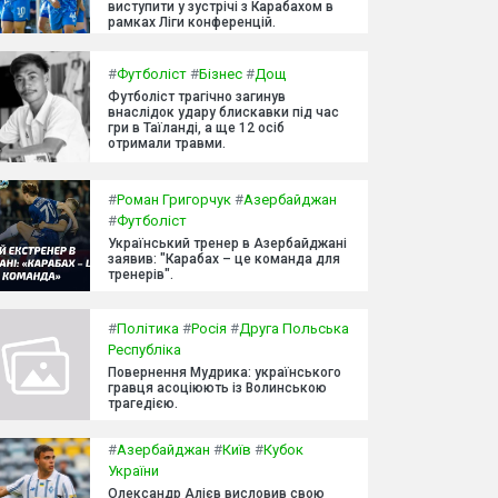
виступити у зустрічі з Карабахом в
рамках Ліги конференцій.
#
Футболіст
#
Бізнес
#
Дощ
Футболіст трагічно загинув
внаслідок удару блискавки під час
гри в Таїланді, а ще 12 осіб
отримали травми.
#
Роман Григорчук
#
Азербайджан
#
Футболіст
Український тренер в Азербайджані
заявив: "Карабах – це команда для
тренерів".
#
Політика
#
Росія
#
Друга Польська
Республіка
Повернення Мудрика: українського
гравця асоціюють із Волинською
трагедією.
#
Азербайджан
#
Київ
#
Кубок
України
Олександр Алієв висловив свою